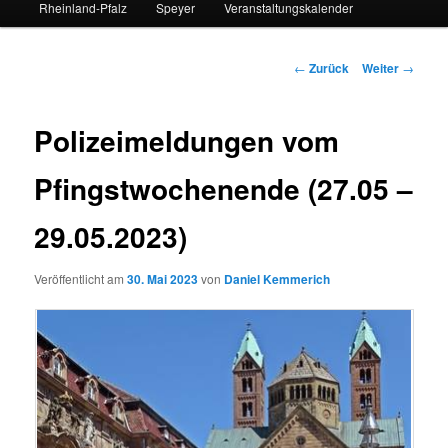
Rheinland-Pfalz
Speyer
Veranstaltungskalender
Beitrags-
←
Zurück
Weiter
→
Navigation
Polizeimeldungen vom
Pfingstwochenende (27.05 –
29.05.2023)
Veröffentlicht am
30. Mai 2023
von
Daniel Kemmerich