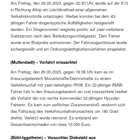
Am Freitag, den 26.05.2023, gegen 22:30 Uhr, wurde auf der K13
in Richtung Altrip ein Leichtkraftrad einer allgemeinen
Verkehrskontrolle unterzogen. Hierbei konnten bei dem 43-
jährigen Fahrer drogentypische Auffälligkeiten festgestellt
werden. Ein Drogenvortest reagierte positiv auf zwei verbotene
Substanzen nach dem Betäubungsmittelgesetz. Dem Fahrer
wurde eine Blutprobe entnommen. Der Fahrzeugschlüssel wurde
sichergestellt und ein Ordnungswidrigkeitenverfahren eingeleitet.
(Mutterstadt) – Vorfahrt missachtet
Am Freitag, den 26.05.2023, gegen 16:38 Uhr kam es im
Kreuzungsbereich Mozartstraße/Dammstraße zu einem
Verkehrsunfall mit zwei beteiligten PKW. Ein 22-jähriger BMW-
Fahrer fuhr in den Kreuzungsbereich ein und missachtete hierbei
die Vorfahrt der von rechts kommenden 32-jährigen Hyundai-
Fahrerin. Es kam zum seitlichen Zusammenstoß, wodurch sich
das Fahrzeug des Verkehrsunfallverursachers um 180 Grad
drehte. Verletzt wurde niemand. Es entstand ein
Gesamtsachschaden von etwa 10.000 Euro.
(Böhl-Iggelheim) – Versuchter Diebstahl aus