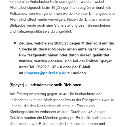
konnte eine Verkehrskontrolle durchgeführt werden, wobei
Atemalkoholgeruch beim 36-jährigen Fahrzeugführer durch die
Polizeibeamten wahrgenommen werden konnte. Ein angebotener
Atemalkoholtest wurde verweigert. Neben der Entnahme einer
Blutprobe wurde auch eine Sicherstellung des Führerscheines
und Fahrzeugschlüssels durchgeführt.
Zeugen, welche am 28.05.23 gegen Mitternacht auf der
Strecke Mutterstadt-Speyer einen auffällig fahrenden
Pkw festgestellt haben oder durch diesen gefährdet
wurden, werden gebeten, sich bei der Polizei Speyer
unter Tel. 06232 / 137 – 0 oder per E-Mail
an
pispeyer@polizei.rlp.de
zu melden.
(Speyer) – Ladendetektiv stellt Diebinnen
Am Freitagnachmittag gegen 16.45 Uhr beobachtete der
Ladendetektiv eines Modegeschäftes in der Postgalerie zwei 16-
Jährige, die den Kassenbereich ohne zu Zahlen von
Kleidungsstücken verlassen wollten. Durch den 46-jährigen
Detektiv wurden die Mädchen gestoppt. Es stellte sich heraus,
dass beide zuvor Etiketten in der Umkleide entfernten und