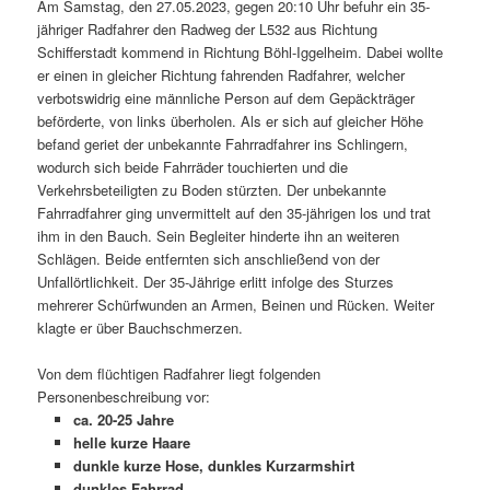
Am Samstag, den 27.05.2023, gegen 20:10 Uhr befuhr ein 35-
jähriger Radfahrer den Radweg der L532 aus Richtung
Schifferstadt kommend in Richtung Böhl-Iggelheim. Dabei wollte
er einen in gleicher Richtung fahrenden Radfahrer, welcher
verbotswidrig eine männliche Person auf dem Gepäckträger
beförderte, von links überholen. Als er sich auf gleicher Höhe
befand geriet der unbekannte Fahrradfahrer ins Schlingern,
wodurch sich beide Fahrräder touchierten und die
Verkehrsbeteiligten zu Boden stürzten. Der unbekannte
Fahrradfahrer ging unvermittelt auf den 35-jährigen los und trat
ihm in den Bauch. Sein Begleiter hinderte ihn an weiteren
Schlägen. Beide entfernten sich anschließend von der
Unfallörtlichkeit. Der 35-Jährige erlitt infolge des Sturzes
mehrerer Schürfwunden an Armen, Beinen und Rücken. Weiter
klagte er über Bauchschmerzen.
Von dem flüchtigen Radfahrer liegt folgenden
Personenbeschreibung vor:
ca. 20-25 Jahre
helle kurze Haare
dunkle kurze Hose, dunkles Kurzarmshirt
dunkles Fahrrad