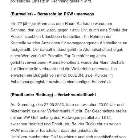
polizeiliche Einsatz in Rechnung gestellt wird.
(Burrweiler) – Berauscht im PKW unterwegs
Ein 72-jähriger Mann aus dem Raum Karlsruhe wurde am
Sonntag, den 28.05.2023, gegen 19:56 Uhr, durch eine Streife der
Polizeiinspektion Edenkoben kontrolliert. Im Rahmen der
Kontrolle wurden Anzeichen für vorangegangenen Alkoholkonsum
festgestellt. Der daraufhin durchgeführte Atemalkoholtest ergab
einen Wert von 0,67 Promille. Zur Durchführung eines
gerichtsverwertbaren Atemalkoholtests wurde der Mann deshalb
zur Dienststelle verbracht und die Weiterfahrt untersagt. Ihn
erwarten ein Bußgeld von mind. 500EUR, zwei Punkte im
Fahreignungsregister sowie ein einmonatiges Fahrverbot.
(Rhodt unter Rietburg) – Verkehrsunfallflucht
Am Samstag, den 27.05.2023, kam es zwischen 20:00 Uhr und
Mitternacht zu einer Verkehrsunfallflucht. Der Geschädigte stellte
seinen VW Golf entlang des Radweges parallel zur L512,
zwischen Hainfeld und Rhodt, ab. Bei der Rückkehr an seinen
PKW musste er feststellen, dass der unbekannte
Unfallverursacher den Golf touchierte und sich anschließend von