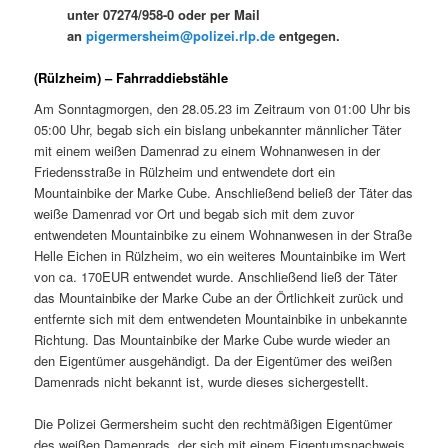
unter 07274/958-0 oder per Mail
an
pigermersheim@polizei.rlp.de
entgegen.
(Rülzheim) – Fahrraddiebstähle
Am Sonntagmorgen, den 28.05.23 im Zeitraum von 01:00 Uhr bis
05:00 Uhr, begab sich ein bislang unbekannter männlicher Täter
mit einem weißen Damenrad zu einem Wohnanwesen in der
Friedensstraße in Rülzheim und entwendete dort ein
Mountainbike der Marke Cube. Anschließend beließ der Täter das
weiße Damenrad vor Ort und begab sich mit dem zuvor
entwendeten Mountainbike zu einem Wohnanwesen in der Straße
Helle Eichen in Rülzheim, wo ein weiteres Mountainbike im Wert
von ca. 170EUR entwendet wurde. Anschließend ließ der Täter
das Mountainbike der Marke Cube an der Örtlichkeit zurück und
entfernte sich mit dem entwendeten Mountainbike in unbekannte
Richtung. Das Mountainbike der Marke Cube wurde wieder an
den Eigentümer ausgehändigt. Da der Eigentümer des weißen
Damenrads nicht bekannt ist, wurde dieses sichergestellt.
Die Polizei Germersheim sucht den rechtmäßigen Eigentümer
des weißen Damenrads, der sich mit einem Eigentumsnachweis