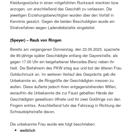
Kleidungsstücke in einen mitgeführten Rucksack steckten bzw.
anzogen, um anschließend das Geschäft zu verlassen. Die
jeweiligen Erziehungsberechtigten wurden über den Vorfall in
Kenntnis gesetzt. Gegen die beiden Beschuldigten wurde ein
Strafverfahren wegen Ladendiebstahls eingeleitet.
(Speyer) – Raub von Ringen
Bereits am vergangenen Donnerstag, den 23.05.2023, spazierte
die 85-jährige später Geschädigte entlang der Gayerstraße, als
gegen 17.00 Uhr ein beigefarbener Mercedes-Benz neben ihr
hielt. Die Beifahrerin des PKW stieg aus und bot der älteren Frau
Goldschmuck an. Im weiteren Verlauf des Gesprächs gab die
Unbekannte an, die Ringgröße der Geschädigten messen zu
wollen. Diese äußerte jedoch ihren entgegenstehenden Willen,
woraufhin die Unbekannte die zur Faust geballten Hände der
Geschädigten gewaltsam öffnete und ihr zwei Goldringe von den
Fingern entriss. Anschließend fuhr das Fahrzeug in Richtung der
Schraudolphstraße davon.
Die unbekannte Frau wurde wie folgt beschrieben:
weiblich