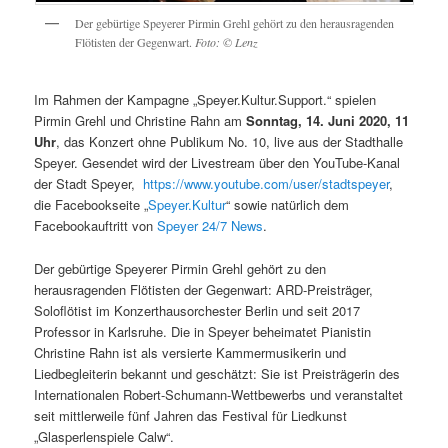
Der gebürtige Speyerer Pirmin Grehl gehört zu den herausragenden
Flötisten der Gegenwart.
Foto: © Lenz
Im Rahmen der Kampagne „Speyer.Kultur.Support.“ spielen
Pirmin Grehl und Christine Rahn am
Sonntag, 14. Juni 2020, 11
Uhr
, das Konzert ohne Publikum No. 10, live aus der Stadthalle
Speyer. Gesendet wird der Livestream über den YouTube-Kanal
der Stadt Speyer,
https://www.youtube.com/user/stadtspeyer
,
die Facebookseite „
Speyer.Kultur
“ sowie natürlich dem
Facebookauftritt von
Speyer 24/7 News
.
Der gebürtige Speyerer Pirmin Grehl gehört zu den
herausragenden Flötisten der Gegenwart: ARD-Preisträger,
Soloflötist im Konzerthausorchester Berlin und seit 2017
Professor in Karlsruhe. Die in Speyer beheimatet Pianistin
Christine Rahn ist als versierte Kammermusikerin und
Liedbegleiterin bekannt und geschätzt: Sie ist Preisträgerin des
Internationalen Robert-Schumann-Wettbewerbs und veranstaltet
seit mittlerweile fünf Jahren das Festival für Liedkunst
„Glasperlenspiele Calw“.