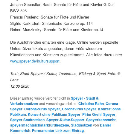
Johann Sebastian Bach: Sonate für Flöte und Klavier G-Dur
BWV 525
Francis Poulenc: Sonate für Flöte und Klavier
Sigfrid Kark-Elert: Sinfonische Kanzone op. 114
Robert Muczinsky: Sonate für Flöte und Klavier op.14
Die Ausführenden erhalten eine Gage. Online werden spezielle
Unterstützertickets angeboten, deren Erlös wiederum
Künstlerinnen und Künstlern zugutekommt. Alle Infos dazu unter
www.speyer.de/kultursupport
.
Text: Stadt Speyer / Kultur, Tourismus, Bildung & Sport Foto: ©
Lenz
12.06.2020
Dieser Eintrag wurde veröffentlicht in
Speyer - Stadt &
Verkehrsnotizen
und verschlagwortet mit
Christine Rahn
,
Corona
Speyer
,
Corona-Virus Speyer
,
Coronavirus Speyer
,
Konzert ohne
Publikum
,
Konzert ohne Publikum Speyer
,
Pirim Grehl
,
Speyer
,
Speyer Stadtnotizen
,
Speyer-Kultur.Support
,
Speyerkannmehr
,
speyermachtsichstarkfürdieszene
,
Stadtnotizen
von
Daniel
Kemmerich
.
Permanenter Link zum Eintrag
.