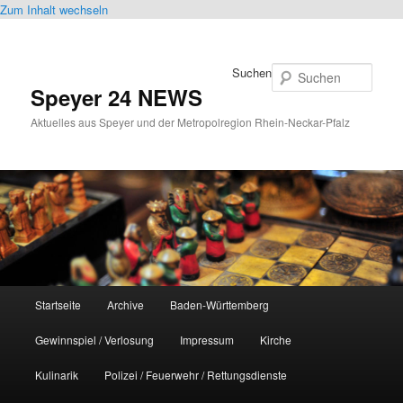
Zum Inhalt wechseln
Suchen
Speyer 24 NEWS
Aktuelles aus Speyer und der Metropolregion Rhein-Neckar-Pfalz
Hauptmenü
Startseite
Archive
Baden-Württemberg
Gewinnspiel / Verlosung
Impressum
Kirche
Kulinarik
Polizei / Feuerwehr / Rettungsdienste