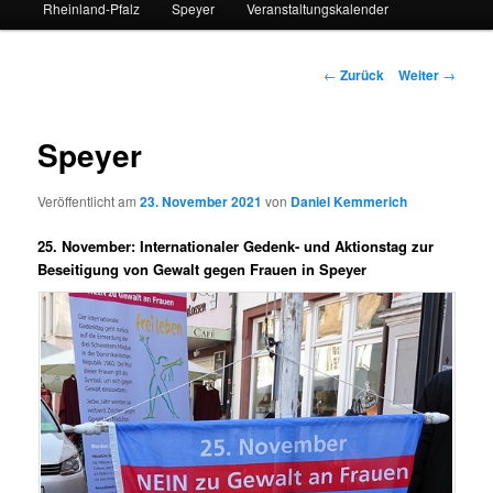
Rheinland-Pfalz
Speyer
Veranstaltungskalender
Beitrags-
←
Zurück
Weiter
→
Navigation
Speyer
Veröffentlicht am
23. November 2021
von
Daniel Kemmerich
25. November: Internationaler Gedenk- und Aktionstag zur
Beseitigung von Gewalt gegen Frauen in Speyer