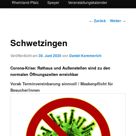
Rheinland-Pfalz
Speyer
Veranstaltungskalender
Beitrags-
←
Zurück
Weiter
→
Navigation
Schwetzingen
Veröffentlicht am
30. Juni 2020
von
Daniel Kemmerich
Corona-Krise: Rathaus und Außenstellen sind zu den
normalen Öffnungszeiten erreichbar
Vorab Terminvereinbarung sinnvoll / Maskenpflicht für
Besucher/innen