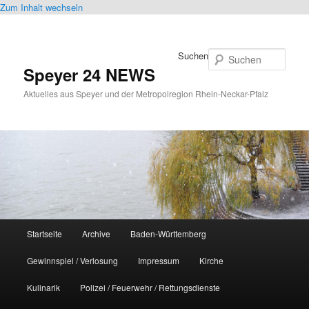
Zum Inhalt wechseln
Suchen
Speyer 24 NEWS
Aktuelles aus Speyer und der Metropolregion Rhein-Neckar-Pfalz
Hauptmenü
Startseite
Archive
Baden-Württemberg
Gewinnspiel / Verlosung
Impressum
Kirche
Kulinarik
Polizei / Feuerwehr / Rettungsdienste