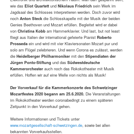
wie das
Eliot Quartett
und
Nikolaus Friedrich
sein Werk im
Jagdsaal des Schlosses interpretieren werden. Doch zuvor wird
noch
Anton Steck
die Schlosskapelle mit der Musik der beiden
Genies Beethoven und Mozart erfüllen. Begleitet wird er dabei
von
Christina Kobb
am Hammerklavier. Und last, but not least
fliegt aus Italien der international gefeierte Pianist
Roberto
Prosseda
ein und wird mit vier Klaviersonaten Mozart pur und
solo am Flügel zelebrieren. Und wenn Corona es zulässt, werden
die
Heidelberger Philharmoniker
mit den
Stipendiaten der
Jürgen Ponto-Stiftung
und das
Südwestdeutsche
Kammerorchester
auch noch das Rokokotheater mit Musik
erfüllen. Hoffen wir auf eine Welle von nichts als Musik!
Der Vorverkauf für die Kammerkonzerte des Schwetzinger
Mozartfestes 2020 begann am 25.6.2020.
Die Veranstaltungen
im Rokokotheater werden coronabedingt zu einem späteren
Zeitpunkt in den Vorverkauf gehen.
Weitere Informationen und Tickets unter
www.mozartgesellschaft-schwetzingen.de
, sowie bei allen
bekannten Vorverkaufsstellen.