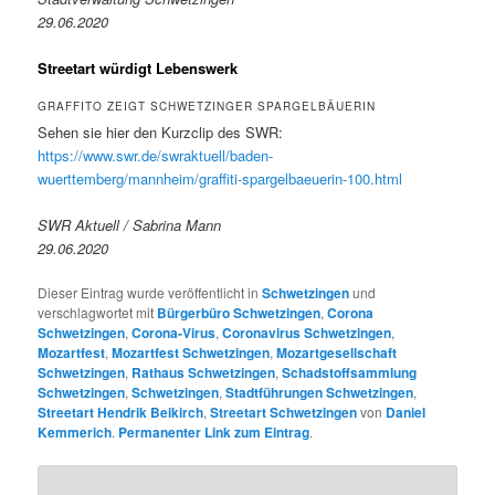
29.06.2020
Streetart würdigt Lebenswerk
GRAFFITO ZEIGT SCHWETZINGER SPARGELBÄUERIN
Sehen sie hier den Kurzclip des SWR:
https://www.swr.de/swraktuell/baden-
wuerttemberg/mannheim/graffiti-spargelbaeuerin-100.html
SWR Aktuell / Sabrina Mann
29.06.2020
Dieser Eintrag wurde veröffentlicht in
Schwetzingen
und
verschlagwortet mit
Bürgerbüro Schwetzingen
,
Corona
Schwetzingen
,
Corona-Virus
,
Coronavirus Schwetzingen
,
Mozartfest
,
Mozartfest Schwetzingen
,
Mozartgesellschaft
Schwetzingen
,
Rathaus Schwetzingen
,
Schadstoffsammlung
Schwetzingen
,
Schwetzingen
,
Stadtführungen Schwetzingen
,
Streetart Hendrik Beikirch
,
Streetart Schwetzingen
von
Daniel
Kemmerich
.
Permanenter Link zum Eintrag
.