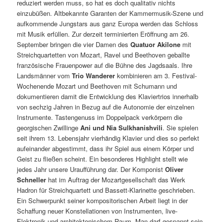
reduziert werden muss, so hat es doch qualitativ nichts
einzubüßen. Altbekannte Garanten der Kammermusik-Szene und
aufkommende Jungstars aus ganz Europa werden das Schloss
mit Musik erfüllen. Zur derzeit terminierten Eröffnung am 26.
September bringen die vier Damen des
Quatuor Akilone
mit
Streichquartetten von Mozart, Ravel und Beethoven geballte
französische Frauenpower auf die Bühne des Jagdsaals. Ihre
Landsmänner vom
Trio Wanderer
kombinieren am 3. Festival-
Wochenende Mozart und Beethoven mit Schumann und
dokumentieren damit die Entwicklung des Klaviertrios innerhalb
von sechzig Jahren in Bezug auf die Autonomie der einzelnen
Instrumente. Tastengenuss im Doppelpack verkörpern die
georgischen Zwillinge
Ani und Nia Sulkhanishvili
. Sie spielen
seit ihrem 13. Lebensjahr vierhändig Klavier und dies so perfekt
aufeinander abgestimmt, dass ihr Spiel aus einem Körper und
Geist zu fließen scheint. Ein besonderes Highlight stellt wie
jedes Jahr unsere Uraufführung dar. Der Komponist
Oliver
Schneller
hat im Auftrag der Mozartgesellschaft das Werk
Hadron für Streichquartett und Bassett-Klarinette geschrieben.
Ein Schwerpunkt seiner kompositorischen Arbeit liegt in der
Schaffung neuer Konstellationen von Instrumenten, live-
Elektronik und architektonischem Raum. Man darf gespannt sein,