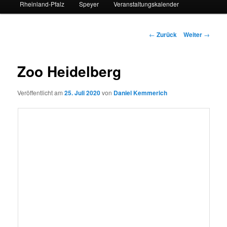
Rheinland-Pfalz
Speyer
Veranstaltungskalender
Beitrags-
←
Zurück
Weiter
→
Navigation
Zoo Heidelberg
Veröffentlicht am
25. Juli 2020
von
Daniel Kemmerich