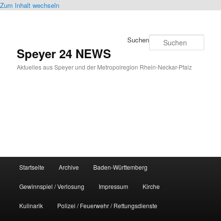
Zum Inhalt wechseln
Suchen
Speyer 24 NEWS
Aktuelles aus Speyer und der Metropolregion Rhein-Neckar-Pfalz
Hauptmenü
Startseite
Archive
Baden-Württemberg
Gewinnspiel / Verlosung
Impressum
Kirche
Kulinarik
Polizei / Feuerwehr / Rettungsdienste