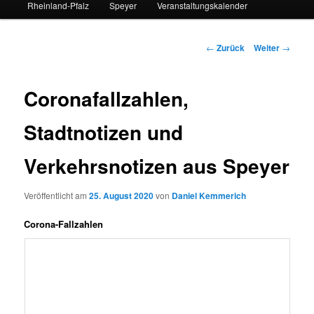
Rheinland-Pfalz
Speyer
Veranstaltungskalender
Beitrags-
←
Zurück
Weiter
→
Navigation
Coronafallzahlen,
Stadtnotizen und
Verkehrsnotizen aus Speyer
Veröffentlicht am
25. August 2020
von
Daniel Kemmerich
Corona-Fallzahlen