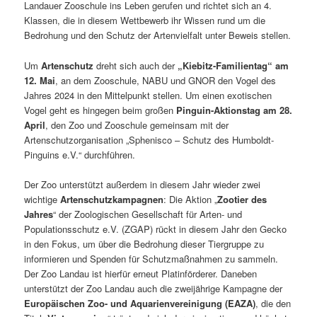
Landauer Zooschule ins Leben gerufen und richtet sich an 4.
Klassen, die in diesem Wettbewerb ihr Wissen rund um die
Bedrohung und den Schutz der Artenvielfalt unter Beweis stellen.
Um
Artenschutz
dreht sich auch der
„Kiebitz-Familientag“ am
12. Mai
, an dem Zooschule, NABU und GNOR den Vogel des
Jahres 2024 in den Mittelpunkt stellen. Um einen exotischen
Vogel geht es hingegen beim großen
Pinguin-Aktionstag am 28.
April
, den Zoo und Zooschule gemeinsam mit der
Artenschutzorganisation „Sphenisco – Schutz des Humboldt-
Pinguins e.V.“ durchführen.
Der Zoo unterstützt außerdem in diesem Jahr wieder zwei
wichtige
Artenschutzkampagnen
: Die Aktion „
Zootier des
Jahres
“ der Zoologischen Gesellschaft für Arten- und
Populationsschutz e.V. (ZGAP) rückt in diesem Jahr den Gecko
in den Fokus, um über die Bedrohung dieser Tiergruppe zu
informieren und Spenden für Schutzmaßnahmen zu sammeln.
Der Zoo Landau ist hierfür erneut Platinförderer. Daneben
unterstützt der Zoo Landau auch die zweijährige Kampagne der
Europäischen Zoo- und Aquarienvereinigung (EAZA)
, die den