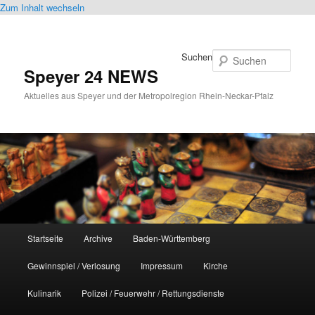
Zum Inhalt wechseln
Suchen
Speyer 24 NEWS
Aktuelles aus Speyer und der Metropolregion Rhein-Neckar-Pfalz
Hauptmenü
Startseite
Archive
Baden-Württemberg
Gewinnspiel / Verlosung
Impressum
Kirche
Kulinarik
Polizei / Feuerwehr / Rettungsdienste