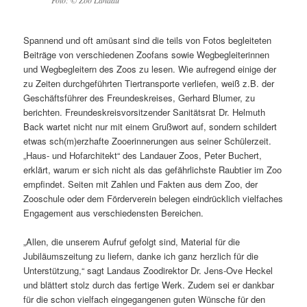
Foto: © Zoo Landau
Spannend und oft amüsant sind die teils von Fotos begleiteten
Beiträge von verschiedenen Zoofans sowie Wegbegleiterinnen
und Wegbegleitern des Zoos zu lesen. Wie aufregend einige der
zu Zeiten durchgeführten Tiertransporte verliefen, weiß z.B. der
Geschäftsführer des Freundeskreises, Gerhard Blumer, zu
berichten. Freundeskreisvorsitzender Sanitätsrat Dr. Helmuth
Back wartet nicht nur mit einem Grußwort auf, sondern schildert
etwas sch(m)erzhafte Zooerinnerungen aus seiner Schülerzeit.
„Haus- und Hofarchitekt“ des Landauer Zoos, Peter Buchert,
erklärt, warum er sich nicht als das gefährlichste Raubtier im Zoo
empfindet. Seiten mit Zahlen und Fakten aus dem Zoo, der
Zooschule oder dem Förderverein belegen eindrücklich vielfaches
Engagement aus verschiedensten Bereichen.
„Allen, die unserem Aufruf gefolgt sind, Material für die
Jubiläumszeitung zu liefern, danke ich ganz herzlich für die
Unterstützung,“ sagt Landaus Zoodirektor Dr. Jens-Ove Heckel
und blättert stolz durch das fertige Werk. Zudem sei er dankbar
für die schon vielfach eingegangenen guten Wünsche für den