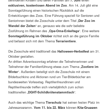
behinderten Kindern und deren Familien am
7. Juni
einen
exklusiven, kostenlosen Abend im Zoo
. Am 14. Juli gibt eine
Sonntagsführung einen historischen Rückblick auf die
Entwicklungen des Zoos. Eine Führung speziell für Senioren und
Seniorinnen bietet die Zooschule unter dem Titel „
Der Zoo im
Wandel der Zeiten
“ an, genauso wie die sehr beliebte
Zooführung im Rahmen des „
Opa-Oma-Enkeltags
“. Eine weitere
Sonntagsführung im Oktober
richtet sich an die ganze Familie
und befasst sich mit dem Thema
Terrarientiere
.
Die Zooschule wird traditionell das
Halloween-Herbstfest
am 31.
Oktober gestalten.
An dritten Adventssonntag erfahren die Teilnehmerinnen und
Teilnehmer der Familienführung etwas zum Thema „
Zootiere im
Winter
“. Außerdem beteiligt sich die Zooschule mit einem
Bilderbuchkino und Aktionen rund um Tier-Bilderbücher am
bundesweiten Vorlesetag. Reptilienfreundinnen und
Reptilienfreunde treffen sich vierteljährlich zum schon
traditionellen „
DGHT-Schildkrötenstammtisch
“.
Auch das wichtige Thema
Tierschutz
hat seinen festen Platz im
Jahresprogramm.
Vom 11. bis 22. März
können
Kita-Gruppen