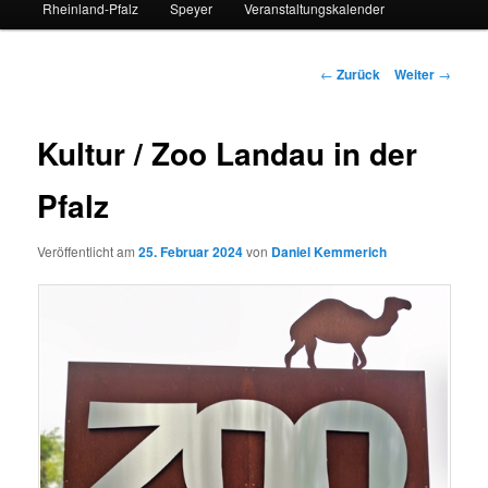
Rheinland-Pfalz
Speyer
Veranstaltungskalender
Beitrags-
←
Zurück
Weiter
→
Navigation
Kultur / Zoo Landau in der
Pfalz
Veröffentlicht am
25. Februar 2024
von
Daniel Kemmerich