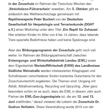
in der Zooschule
im Rahmen der Tierschutz-Wochen den
„
Streichelzoo-Führerschein
“ erwerben. Am
5. Oktober
gibt es
anlässlich des Welttierschutztags gemeinsam mit
Reptilienexperte Peter Buchert
von der
Deutschen
Gesellschaft für Herpetologie und Terrarienkunde (DGHT
e.V.)
einen Workshop unter dem Titel „
Ein Reptil für Zuhause
“.
Hier erfahren Kinder im Alter von 8 bis 14 Jahren, dass lebende
Tiere spezielle Bedürfnisse haben und keine Spielzeuge sind.
Aber das
Bildungsprogramm der Zooschule
geht noch viel
weiter. Im Rahmen der Bildungspartnerschaft zwischen
Entsorgungs- und Wirtschaftsbetrieb Landau (EWL)
sowie
dem Eigenbetrieb
WertstoffWirtschaft (EWW) des Landkreises
Südliche Weinstraße
werden interessierten Kitagruppen und
Schulklassen verschiedener Stufen kostenlos Gutscheine für den
Zooschulunterricht angeboten. Die Themen sind: Umgang mit
Abfall, Abfallvermeidung, Recycling und Upcycling. „Aber ganz
besonders schön ist es auch, dass die EWL in diesem Jahr auch
Partner der
EWL-Zoo-Jugendspiele
ist, die am
12. und 13.
Juni
stattfinden,“ darauf verweist die Leiterin der
Zooschule Dr.
Gudrun Hollstein
. Diese Veranstaltung wurde 2015 von der