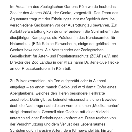
Im Aquarium des Zoologischen Gartens Köln wurde heute das
Zootier des Jahres 2024, der Gecko, vorgestellt. Das Team des
Aquariums trägt mit der Erhaltungszucht maßgeblich dazu bei,
verschiedene Geckoarten vor der Ausrottung zu bewahren. Zur
Auftaktveranstaltung konnte unter anderem die Schirmherrin der
diesjährigen Kampagne, die Präsidentin des Bundesamtes für
Naturschutz (BfN) Sabine Riewenherm, einige der gefährdeten
Geckos bewundern. Als Vorsitzender der Zoologischen
Gesellschaft für Arten- und Populationsschutz (ZGAP) e.V. und
Direktor des Zoo Landau in der Pfalz nahm Dr. Jens-Ove Heckel
an der Pressekonferenz in Köln teil.
Zu Pulver zermahlen, als Tee aufgebrüht oder in Alkohol
eingelegt – so endet manch Gecko und wird damit Opfer eines
Aberglaubens, welches den Tieren besondere Heilkräfte
zuschreibt. Dafür gibt es keinerlei wissenschaftlichen Beweise,
doch die Nachfrage nach diesen vermeintlichen „Medikamenten“
steigt dramatisch. Generell sind Geckos mit einer Vielzahl
unterschiedlicher Bedrohungen konfrontiert. Diese reichen von
der Verschmutzung und dem Verlust des Lebensraumes,
Schäden durch invasive Arten, dem Klimawandel bis hin zur