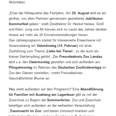
Aktivitäten.
„Einer der Höhepunkte des Festjahrs: Am
25. August
wird es ein
großes, von allen Partnern gemeinsam gestaltetes
Jubiläums-
Sommerfest
geben,“ stellt Zoodirektor Dr. Heckel heraus. Groß
und Klein, Jung und Alt können sich im Laufe des Jahres darüber
hinaus auf mehr als 20 Einzelveranstaltungen freuen.
Das Jahresprogramm startet für interessierte Erwachsene mit
Voranmeldung am
Valentinstag (14. Februar)
mit einer
Zooführung zum Thema „
Liebe bei Tieren
“, zu der auch ein
kleiner Sektempfang gehört. „Der
Freundeskreis Zoo Landau
wird u.a. den
Ostermontag
gestalten und sich außerdem am
Pfingstmontag
im Rahmen des
Deutschen Zooförderertags
im
Zoo den Gästen vorstellen,“ merkt Freundeskreis-
Geschäftsführer Blumer an.
Was steht außerdem auf dem Programm? Eine
Abendführung
für Familien mit Ausklang am Lagerfeuer
gibt es mit der
Zooschule zu Beginn der
Sommerferien
. Zoo und Zooschule
beteiligen sich außerdem an der weltweiten Veranstaltung
„
Traumnacht im Zoo
“ und bieten chronisch kranken und