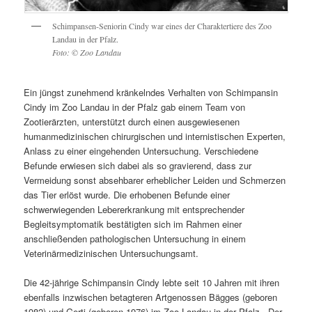
Schimpansen-Seniorin Cindy war eines der Charaktertiere des Zoo
Landau in der Pfalz.
Foto: © Zoo Landau
Ein jüngst zunehmend kränkelndes Verhalten von Schimpansin
Cindy im Zoo Landau in der Pfalz gab einem Team von
Zootierärzten, unterstützt durch einen ausgewiesenen
humanmedizinischen chirurgischen und internistischen Experten,
Anlass zu einer eingehenden Untersuchung. Verschiedene
Befunde erwiesen sich dabei als so gravierend, dass zur
Vermeidung sonst absehbarer erheblicher Leiden und Schmerzen
das Tier erlöst wurde. Die erhobenen Befunde einer
schwerwiegenden Lebererkrankung mit entsprechender
Begleitsymptomatik bestätigten sich im Rahmen einer
anschließenden pathologischen Untersuchung in einem
Veterinärmedizinischen Untersuchungsamt.
Die 42-jährige Schimpansin Cindy lebte seit 10 Jahren mit ihren
ebenfalls inzwischen betagteren Artgenossen Bägges (geboren
1982) und Gerti (geboren 1976) im Zoo Landau in der Pfalz. „Der