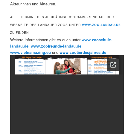
Akteurinnen und Akteuren.
ALLE TERMINE DES JUBILÄUMSPROGRAMMS SIND AUF DER
WEBSEITE DES LANDAUER ZOOS UNTER
WWW.ZOO-LANDAU.DE
ZU FINDEN.
Weitere Informationen gibt es auch unter
www.zooschule-
landau.de
,
www.zoofreunde-landau.de
,
www.vietnamazing.eu
und
www.zootierdesjahres.de