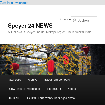
Zum Inhalt wechseln
Suchen
Speyer 24 NEWS
Aktuelles aus Speyer und der Metropolregion Rhein-Neckar-Pfalz
Hauptmenü
Startseite
Archive
Baden-Württemberg
Gewinnspiel / Verlosung
Impressum
Kirche
Kulinarik
Polizei / Feuerwehr / Rettungsdienste