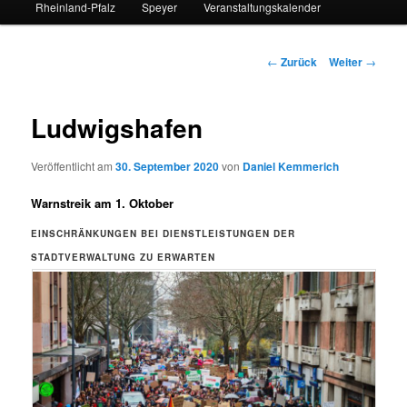
Rheinland-Pfalz
Speyer
Veranstaltungskalender
Beitrags-
←
Zurück
Weiter
→
Navigation
Ludwigshafen
Veröffentlicht am
30. September 2020
von
Daniel Kemmerich
Warnstreik am 1. Oktober
EINSCHRÄNKUNGEN BEI DIENSTLEISTUNGEN DER
STADTVERWALTUNG ZU ERWARTEN