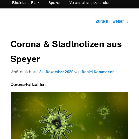
Rheinland-Pfalz
Speyer
Veranstaltungskalender
Beitrags-
←
Zurück
Weiter
→
Navigation
Corona & Stadtnotizen aus
Speyer
Veröffentlicht am
31. Dezember 2020
von
Daniel Kemmerich
Corona-Fallzahlen