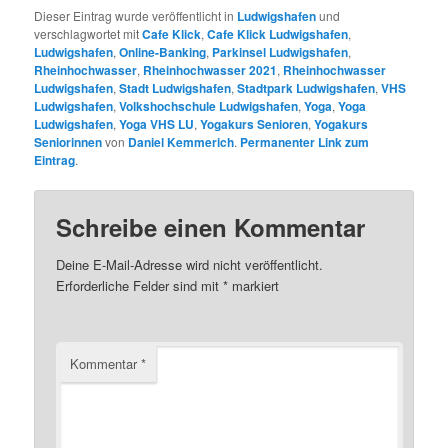
Dieser Eintrag wurde veröffentlicht in
Ludwigshafen
und
verschlagwortet mit
Cafe Klick
,
Cafe Klick Ludwigshafen
,
Ludwigshafen
,
Online-Banking
,
Parkinsel Ludwigshafen
,
Rheinhochwasser
,
Rheinhochwasser 2021
,
Rheinhochwasser
Ludwigshafen
,
Stadt Ludwigshafen
,
Stadtpark Ludwigshafen
,
VHS
Ludwigshafen
,
Volkshochschule Ludwigshafen
,
Yoga
,
Yoga
Ludwigshafen
,
Yoga VHS LU
,
Yogakurs Senioren
,
Yogakurs
Seniorinnen
von
Daniel Kemmerich
.
Permanenter Link zum
Eintrag
.
Schreibe einen Kommentar
Deine E-Mail-Adresse wird nicht veröffentlicht.
Erforderliche Felder sind mit
*
markiert
Kommentar
*