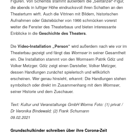
Figuren. Von Schembs stammt außerdem die „Seiltänzer“-Figur,
die abends in luftiger Höhe eindrucksvoll ihren Schatten an den
Theaterturm wirft. Auch die Vitrinen mit Bildern, historischen
Aufnahmen oder Gästebücher von 1966 schmücken vorerst
weiter die Fenster des Theaterbaus und bieten interessante
Einblicke in die
Geschichte des Theaters
.
Die
Video-Installation „Person“
wird außerdem nach wie vor im
Theaterbau gezeigt und fängt das
Wormser
in seiner Gesamtheit
ein. Die Installation stammt von den Wormsern Patrik Gölz und
Volker Metzger. Gölz zeigt einen Darsteller, Volker Metzger,
dessen Handlungen zunächst spielerisch und willkürlich
erscheinen. Wer genau hinsieht, erkennt: Die Handlungen stehen
symbolisch oder direkt im Zusammenhang mit dem
Wormser
,
seiner Historie und dem Zuschauer.
Text: Kultur und Veranstaltungs GmbH Worms Foto: (1) privat /
Dr Veronika Bindewald; (2) Frank Schumann
09.02.2021
Grundschulkinder schreiben über ihre Corona-Zeit