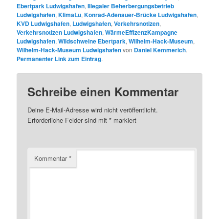
Ebertpark Ludwigshafen
,
Illegaler Beherbergungsbetrieb
Ludwigshafen
,
KlimaLu
,
Konrad-Adenauer-Brücke Ludwigshafen
,
KVD Ludwigshafen
,
Ludwigshafen
,
Verkehrsnotizen
,
Verkehrsnotizen Ludwigshafen
,
WärmeEffizenzKampagne
Ludwigshafen
,
Wildschweine Ebertpark
,
Wilhelm-Hack-Museum
,
Wilhelm-Hack-Museum Ludwigshafen
von
Daniel Kemmerich
.
Permanenter Link zum Eintrag
.
Schreibe einen Kommentar
Deine E-Mail-Adresse wird nicht veröffentlicht.
Erforderliche Felder sind mit
*
markiert
Kommentar
*