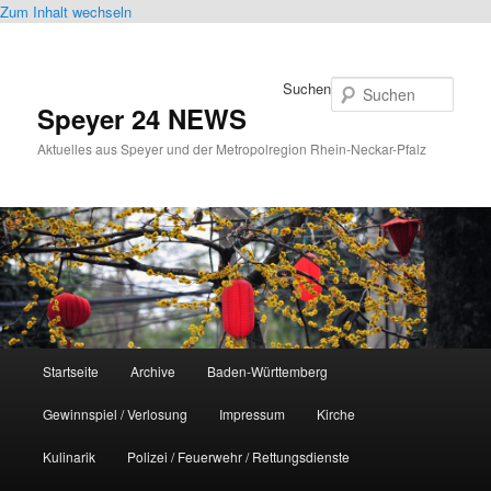
Zum Inhalt wechseln
Suchen
Speyer 24 NEWS
Aktuelles aus Speyer und der Metropolregion Rhein-Neckar-Pfalz
Hauptmenü
Startseite
Archive
Baden-Württemberg
Gewinnspiel / Verlosung
Impressum
Kirche
Kulinarik
Polizei / Feuerwehr / Rettungsdienste