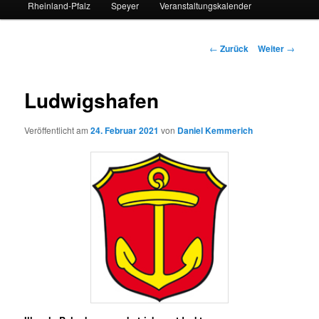
Rheinland-Pfalz
Speyer
Veranstaltungskalender
Beitrags-
←
Zurück
Weiter
→
Navigation
Ludwigshafen
Veröffentlicht am
24. Februar 2021
von
Daniel Kemmerich