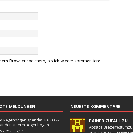
sem Browser speichern, bis ich wieder kommentiere.
TZTE MELDUNGEN
NEUESTE KOMMENTARE
o Regenbogen spendet 10.000.- €
RAINER ZUFALL ZU
„Kinder unterm Regenbogen“
Absage Brezelfestumzu
 Mai 2025
0
2025 Speyer / Statemen