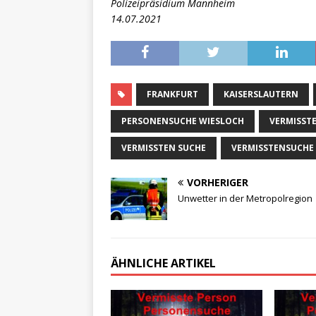
Polizeipräsidium Mannheim
14.07.2021
FRANKFURT
KAISERSLAUTERN
PERSONENSUCHE WIESLOCH
VERMISST
VERMISSTEN SUCHE
VERMISSTENSUCHE
VORHERIGER
Unwetter in der Metropolregion
ÄHNLICHE ARTIKEL