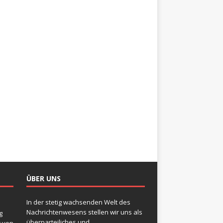
ÜBER UNS
In der stetig wachsenden Welt des
Nachrichtenwesens stellen wir uns als
g
überparteiliches und
t von