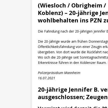
[ 4. Mai 2025 ]
Veranstaltu
(Wiesloch / Obrigheim / 
[ 29. März 2024 ]
Polizei 
Koblenz) – 20-jährige Je
wohlbehalten ins PZN z
Die Fahndung nach der 20-jährigen Jennifer B. 
Die 20-Jährige wurde am frühen Donnersta
Öffentlichkeitsfahndung von einer Zeugin e
übergeben. Von dort wurde die Rückfahrt nach
Wo sich die 20-Jährige seit Sonntagnachmittag
Erkenntnisse führen in den Koblenzer Raum. 
Polizeipräsidium Mannheim
16.07.2021
20-jährige Jennifer B. ve
ausgeschlossen; Zeugen