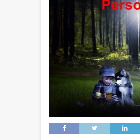
[ 16. Dezember 2023 ]
Per
[ 11. November 2023 ]
Per
[ 31. Oktober 2023 ]
Eilme
[ 19. Oktober 2023 ]
Öffen
[ 15. April 2023 ]
Natur/Umw
& NATUR
[ 7. Mai 2025 ]
Radio Regen
BADEN-WÜRTTEMBERG
[ 6. Mai 2025 ]
Radarfallen 
11.05.2025)
GESCHWINDI
[ 5. Mai 2025 ]
Deutsche Eq
MVV-Reitstadion
BADEN
[ 4. Mai 2025 ]
Technik Mus