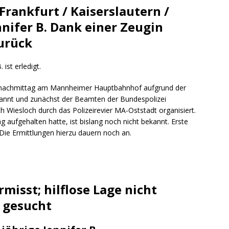
ng / Speyer
SPEYER
Frankfurt / Kaiserslautern /
/ Konsumcannabisgesetz (KCanG)
BLAULICHTMELDUNGEN
nnifer B. Dank einer Zeugin
urück
ist erledigt.
gnachmittag am Mannheimer Hauptbahnhof aufgrund der
rkannt und zunächst der Beamten der Bundespolizei
 Wiesloch durch das Polizeirevier MA-Oststadt organisiert.
 aufgehalten hatte, ist bislang noch nicht bekannt. Erste
Die Ermittlungen hierzu dauern noch an.
rmisst; hilflose Lage nicht
 gesucht