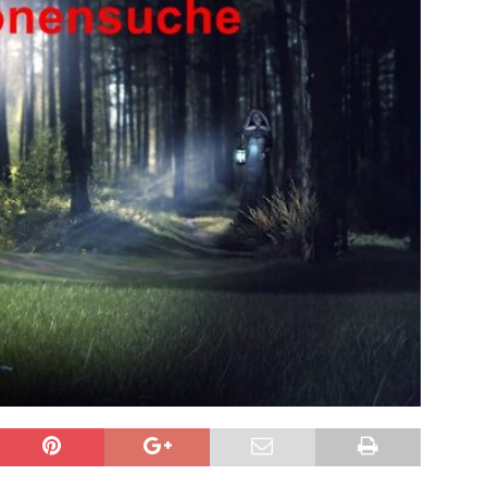
sonensuche / Öffentlichkeitsfahndung
BLAULICHTMELDUNGEN
sonensuche / Vermisste Person
BLAULICHTMELDUNGEN
ldung Polizei
BLAULICHTMELDUNGEN
tlichkeitsfahndung
BLAULICHTMELDUNGEN
elt – Militärischer Übungsplatz Dudenhofen / Speyer
UMWELT
bogen spendet 10.000.- € an „Kinder unterm Regenbogen“
/ Blitzer / Geschwindigkeitsmessung für die KW 19 (05.05. –
GKEITSKONTROLLE
uipe gewinnt vor der Schweiz den Longines EEF Nations Cup im
-WÜRTTEMBERG
eum Speyer / Brazzeltag
SPEYER