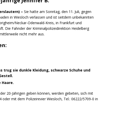
-jährige Jennifer B.
erslautern) –
Sie hatte am Sonntag, den 11. Juli, gegen
baden in Wiesloch verlassen und ist seitdem unbekannten
brigheim/Neckar-Odenwald-Kreis, in Frankfurt und
t. Die Fahnder der Kriminalpolizeidirektion Heidelberg
mittlerweile nicht mehr aus.
en:
s trug sie dunkle Kleidung, schwarze Schuhe und
Gestell.
e Haare.
 der 20-Jährigen geben können, werden gebeten, sich mit
 oder mit dem Polizeirevier Wiesloch, Tel.: 06222/5709-0 in