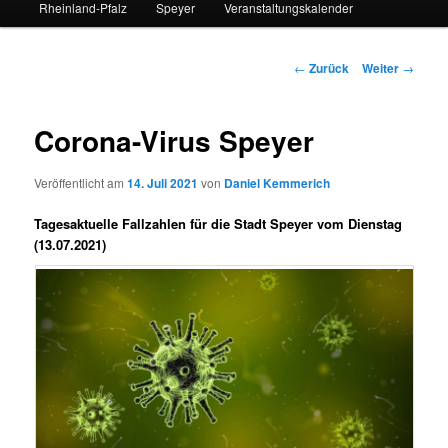
Rheinland-Pfalz
Speyer
Veranstaltungskalender
Beitrags-
←
Zurück
Weiter
→
Navigation
Corona-Virus Speyer
Veröffentlicht am
14. Juli 2021
von
Daniel Kemmerich
Tagesaktuelle Fallzahlen für die Stadt Speyer vom Dienstag
(13.07.2021)