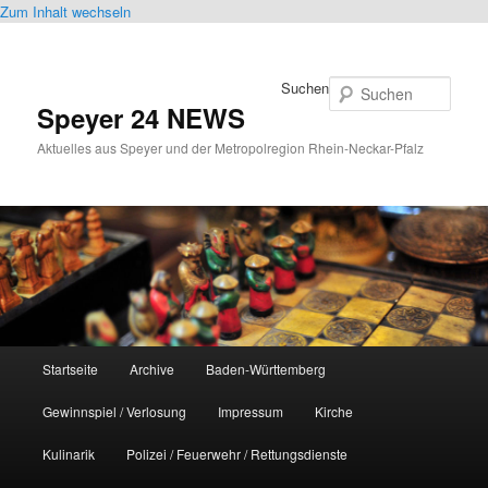
Zum Inhalt wechseln
Suchen
Speyer 24 NEWS
Aktuelles aus Speyer und der Metropolregion Rhein-Neckar-Pfalz
Hauptmenü
Startseite
Archive
Baden-Württemberg
Gewinnspiel / Verlosung
Impressum
Kirche
Kulinarik
Polizei / Feuerwehr / Rettungsdienste