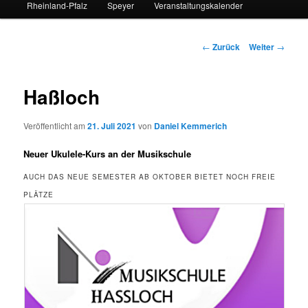
Rheinland-Pfalz
Speyer
Veranstaltungskalender
Beitrags-
←
Zurück
Weiter
→
Navigation
Haßloch
Veröffentlicht am
21. Juli 2021
von
Daniel Kemmerich
Neuer Ukulele-Kurs an der Musikschule
AUCH DAS NEUE SEMESTER AB OKTOBER BIETET NOCH FREIE
PLÄTZE