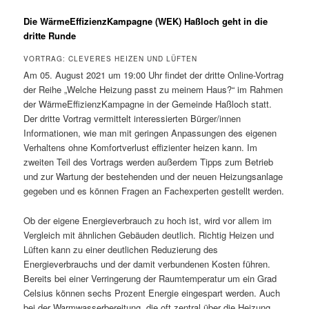
Die WärmeEffizienzKampagne (WEK) Haßloch geht in die
dritte Runde
VORTRAG: CLEVERES HEIZEN UND LÜFTEN
Am 05. August 2021 um 19:00 Uhr findet der dritte Online-Vortrag
der Reihe „Welche Heizung passt zu meinem Haus?“ im Rahmen
der WärmeEffizienzKampagne in der Gemeinde Haßloch statt.
Der dritte Vortrag vermittelt interessierten Bürger/innen
Informationen, wie man mit geringen Anpassungen des eigenen
Verhaltens ohne Komfortverlust effizienter heizen kann. Im
zweiten Teil des Vortrags werden außerdem Tipps zum Betrieb
und zur Wartung der bestehenden und der neuen Heizungsanlage
gegeben und es können Fragen an Fachexperten gestellt werden.
Ob der eigene Energieverbrauch zu hoch ist, wird vor allem im
Vergleich mit ähnlichen Gebäuden deutlich. Richtig Heizen und
Lüften kann zu einer deutlichen Reduzierung des
Energieverbrauchs und der damit verbundenen Kosten führen.
Bereits bei einer Verringerung der Raumtemperatur um ein Grad
Celsius können sechs Prozent Energie eingespart werden. Auch
bei der Warmwasserbereitung, die oft zentral über die Heizung