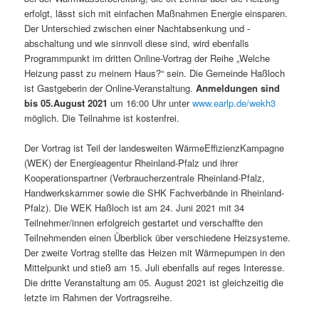
erfolgt, lässt sich mit einfachen Maßnahmen Energie einsparen.
Der Unterschied zwischen einer Nachtabsenkung und -
abschaltung und wie sinnvoll diese sind, wird ebenfalls
Programmpunkt im dritten Online-Vortrag der Reihe „Welche
Heizung passt zu meinem Haus?“ sein. Die Gemeinde Haßloch
ist Gastgeberin der Online-Veranstaltung.
Anmeldungen sind
bis 05.August 2021
um 16:00 Uhr unter
www.earlp.de/wekh3
möglich. Die Teilnahme ist kostenfrei.
Der Vortrag ist Teil der landesweiten WärmeEffizienzKampagne
(WEK) der Energieagentur Rheinland-Pfalz und ihrer
Kooperationspartner (Verbraucherzentrale Rheinland-Pfalz,
Handwerkskammer sowie die SHK Fachverbände in Rheinland-
Pfalz). Die WEK Haßloch ist am 24. Juni 2021 mit 34
Teilnehmer/innen erfolgreich gestartet und verschaffte den
Teilnehmenden einen Überblick über verschiedene Heizsysteme.
Der zweite Vortrag stellte das Heizen mit Wärmepumpen in den
Mittelpunkt und stieß am 15. Juli ebenfalls auf reges Interesse.
Die dritte Veranstaltung am 05. August 2021 ist gleichzeitig die
letzte im Rahmen der Vortragsreihe.