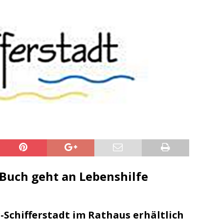
sonensuche / Öffentlichkeitsfahndung
BLAULICHTMELDUNGEN
sonensuche / Vermisste Person
BLAULICHTMELDUNGEN
ldung Polizei
BLAULICHTMELDUNGEN
tlichkeitsfahndung
BLAULICHTMELDUNGEN
elt – Militärischer Übungsplatz Dudenhofen / Speyer
UMWELT
bogen spendet 10.000.- € an „Kinder unterm Regenbogen“
/ Blitzer / Geschwindigkeitsmessung für die KW 19 (05.05. –
GKEITSKONTROLLE
uipe gewinnt vor der Schweiz den Longines EEF Nations Cup im
Buch geht an Lebenshilfe
-WÜRTTEMBERG
eum Speyer / Brazzeltag
SPEYER
-Schifferstadt im Rathaus erhältlich