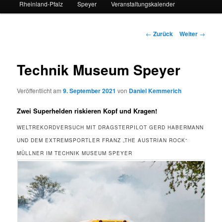
Rheinland-Pfalz
Speyer
Veranstaltungskalender
Beitrags-
←
Zurück
Weiter
→
Navigation
Technik Museum Speyer
Veröffentlicht am
9. September 2021
von
Daniel Kemmerich
Zwei Superhelden riskieren Kopf und Kragen!
WELTREKORDVERSUCH MIT DRAGSTERPILOT GERD HABERMANN
UND DEM EXTREMSPORTLER FRANZ „THE AUSTRIAN ROCK“
MÜLLNER IM TECHNIK MUSEUM SPEYER