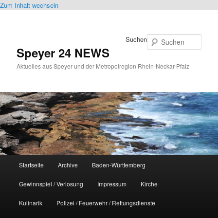
Zum Inhalt wechseln
Suchen
Speyer 24 NEWS
Aktuelles aus Speyer und der Metropolregion Rhein-Neckar-Pfalz
Hauptmenü
Startseite
Archive
Baden-Württemberg
Gewinnspiel / Verlosung
Impressum
Kirche
Kulinarik
Polizei / Feuerwehr / Rettungsdienste