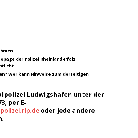
Rahmen
mepage der Polizei Rheinland-Pfalz
tlicht.
en? Wer kann Hinweise zum derzeitigen
lpolizei Ludwigshafen unter der
, per E-
olizei.rlp.de
oder jede andere
n.