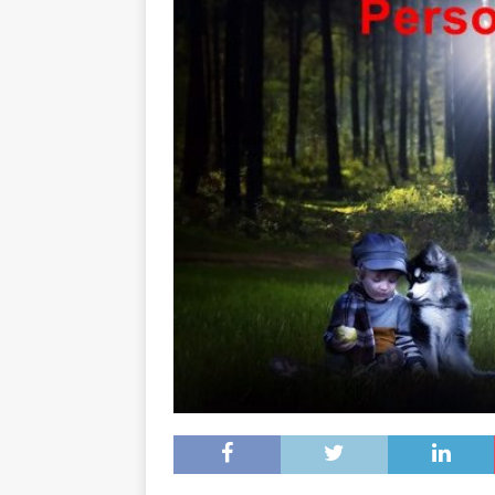
[ 16. Dezember 2023 ]
Per
[ 11. November 2023 ]
Per
[ 31. Oktober 2023 ]
Eilme
[ 19. Oktober 2023 ]
Öffen
[ 15. April 2023 ]
Natur/Umw
& NATUR
[ 7. Mai 2025 ]
Radio Regen
BADEN-WÜRTTEMBERG
[ 6. Mai 2025 ]
Radarfallen 
11.05.2025)
GESCHWINDI
[ 5. Mai 2025 ]
Deutsche Eq
MVV-Reitstadion
BADEN
[ 4. Mai 2025 ]
Technik Mus