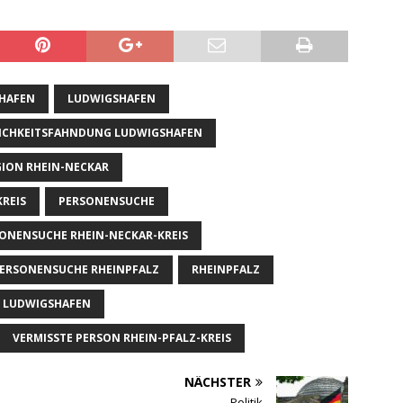
HAFEN
LUDWIGSHAFEN
ICHKEITSFAHNDUNG LUDWIGSHAFEN
ION RHEIN-NECKAR
REIS
PERSONENSUCHE
ONENSUCHE RHEIN-NECKAR-KREIS
ERSONENSUCHE RHEINPFALZ
RHEINPFALZ
N LUDWIGSHAFEN
VERMISSTE PERSON RHEIN-PFALZ-KREIS
NÄCHSTER
Politik