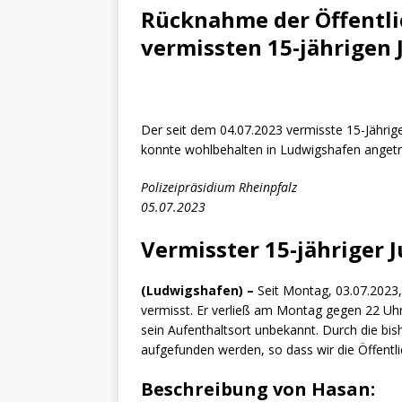
[ 4. Mai 2025 ]
Veranstaltu
Rücknahme der Öffentl
[ 29. März 2024 ]
Polizei 
vermissten 15-jährigen
Der seit dem 04.07.2023 vermisste 15-Jährig
konnte wohlbehalten in Ludwigshafen anget
Polizeipräsidium Rheinpfalz
05.07.2023
Vermisster 15-jähriger 
(Ludwigshafen) –
Seit Montag, 03.07.2023,
vermisst. Er verließ am Montag gegen 22 Uhr 
sein Aufenthaltsort unbekannt. Durch die bi
aufgefunden werden, so dass wir die Öffentlic
Beschreibung von Hasan: