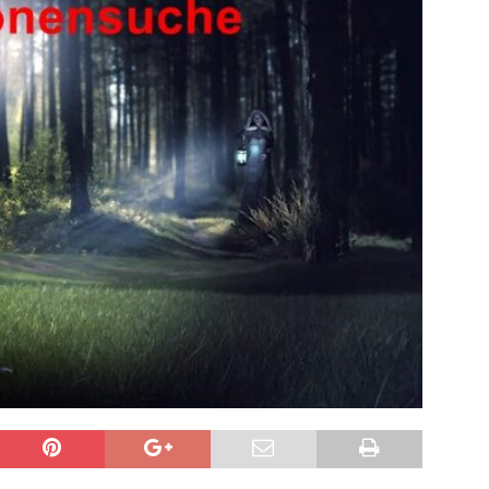
sonensuche / Öffentlichkeitsfahndung
BLAULICHTMELDUNGEN
sonensuche / Vermisste Person
BLAULICHTMELDUNGEN
ldung Polizei
BLAULICHTMELDUNGEN
tlichkeitsfahndung
BLAULICHTMELDUNGEN
elt – Militärischer Übungsplatz Dudenhofen / Speyer
UMWELT
bogen spendet 10.000.- € an „Kinder unterm Regenbogen“
/ Blitzer / Geschwindigkeitsmessung für die KW 19 (05.05. –
GKEITSKONTROLLE
uipe gewinnt vor der Schweiz den Longines EEF Nations Cup im
-WÜRTTEMBERG
eum Speyer / Brazzeltag
SPEYER