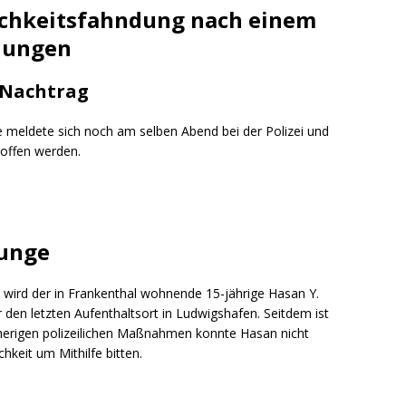
ng / Speyer
SPEYER
ichkeitsfahndung nach einem
/ Konsumcannabisgesetz (KCanG)
BLAULICHTMELDUNGEN
 Jungen
Nachtrag
e meldete sich noch am selben Abend bei der Polizei und
roffen werden.
Junge
 wird der in Frankenthal wohnende 15-jährige Hasan Y.
den letzten Aufenthaltsort in Ludwigshafen. Seitdem ist
sherigen polizeilichen Maßnahmen konnte Hasan nicht
hkeit um Mithilfe bitten.