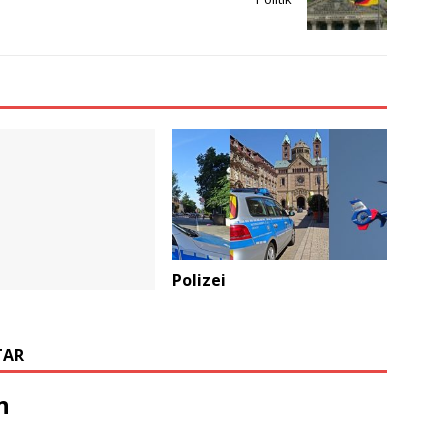
Polizei
TAR
n