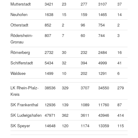
Mutterstadt
3421
23
277
3107
37
Neuhofen
1638
15
159
1465
14
Otterstadt
852
2
96
754
2
Rödersheim-
807
7
60
744
3
Gronau
Römerberg
2732
30
232
2484
16
Schifferstadt
5434
32
394
4999
41
Waldsee
1499
10
202
1291
6
LK Rhein-Pfalz-
38536
329
3707
34550
279
Kreis
SK Frankenthal
12936
139
1089
11760
87
SK Ludwigshafen
47971
362
3611
43946
414
SK Speyer
14648
120
1174
13359
115