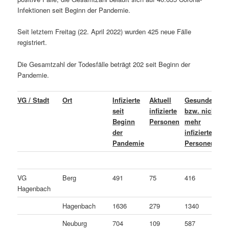
Infektionen seit Beginn der Pandemie.
Seit letztem Freitag (22. April 2022) wurden 425 neue Fälle
registriert.
Die Gesamtzahl der Todesfälle beträgt 202 seit Beginn der
Pandemie.
VG / Stadt
Ort
Infizierte
Aktuell
Gesundete
L
seit
infizierte
bzw. nicht
o
Beginn
Personen
mehr
C
der
infizierte
v
Pandemie
Personen
P
VG
Berg
491
75
416
0
Hagenbach
Hagenbach
1636
279
1340
1
Neuburg
704
109
587
8