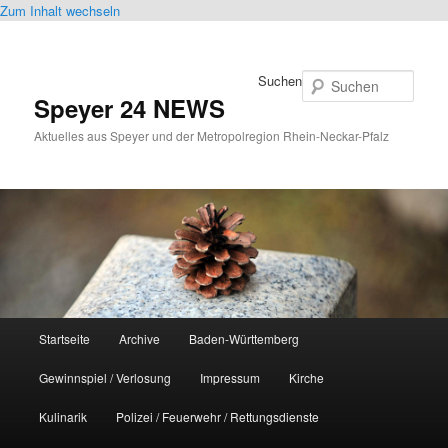
Zum Inhalt wechseln
Suchen
Speyer 24 NEWS
Aktuelles aus Speyer und der Metropolregion Rhein-Neckar-Pfalz
Hauptmenü
Startseite
Archive
Baden-Württemberg
Gewinnspiel / Verlosung
Impressum
Kirche
Kulinarik
Polizei / Feuerwehr / Rettungsdienste