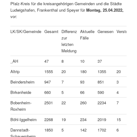
Pfalz-Kreis für die kreisangehörigen Gemeinden und die Städte
Ludwigshafen, Frankenthal und Speyer für
Montag, 25.04.2022,
vor:
LK/SK/Gemeinde
Gesamt
Differenz
Aktuelle
Genesen
Verstorben
zur
Fälle
letzten
Meldung
_AH
47
8
10
37
Altrip
1555
20
180
1355
20
Beindersheim
947
7
93
851
3
Birkenheide
660
5
66
590
4
Bobenheim-
2501
22
260
2234
7
Roxheim
Böhl-Iggelheim
2268
19
234
2019
15
Dannstadt-
1850
5
142
1702
6
Schauernheim