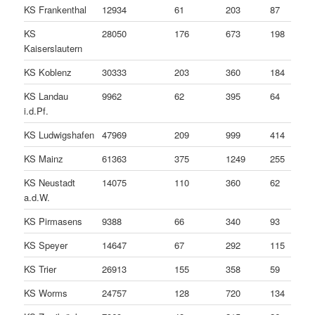
KS Frankenthal
12934
61
203
87
KS
28050
176
673
198
Kaiserslautern
KS Koblenz
30333
203
360
184
KS Landau
9962
62
395
64
i.d.Pf.
KS Ludwigshafen
47969
209
999
414
KS Mainz
61363
375
1249
255
KS Neustadt
14075
110
360
62
a.d.W.
KS Pirmasens
9388
66
340
93
KS Speyer
14647
67
292
115
KS Trier
26913
155
358
59
KS Worms
24757
128
720
134