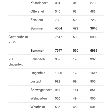
Knittelsheim
304
31
273
0
Ottersheim
546
63
483
0
Zeiskam
783
52
728
3
Summen
4364
479
3848
3
Germersheim
7547
530
6989
2
+ So
Summen
7547
530
6989
2
VG
Freisbach
352
19
332
1
Lingenfeld
Lingenfeld
1806
178
1616
1
Lustadt
982
69
906
7
Schwegenheim
967
114
851
2
Weingarten
550
49
500
1
Westheim
585
45
531
9