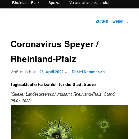
Rheinland-Pfalz
Speyer
Veranstaltungskalender
Beitrags-
←
Zurück
Weiter
→
Navigation
Coronavirus Speyer /
Rheinland-Pfalz
Veröffentlicht am
26. April 2022
von
Daniel Kemmerich
Tagesaktuelle Fallzahlen für die Stadt Speyer
(
Quelle: Landesuntersuchungsamt Rheinland-Pfalz
,
Stand:
25.04.2022
)