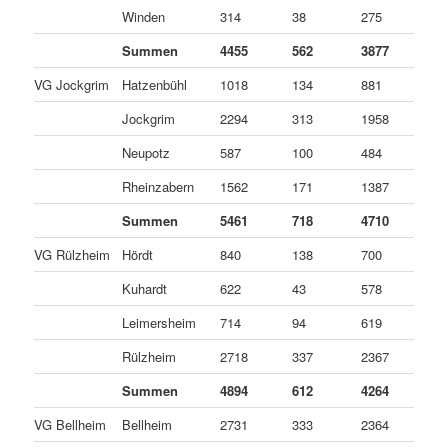
Winden
314
38
275
1
Summen
4455
562
3877
1
VG Jockgrim
Hatzenbühl
1018
134
881
3
Jockgrim
2294
313
1958
2
Neupotz
587
100
484
3
Rheinzabern
1562
171
1387
4
Summen
5461
718
4710
3
VG Rülzheim
Hördt
840
138
700
2
Kuhardt
622
43
578
1
Leimersheim
714
94
619
1
Rülzheim
2718
337
2367
1
Summen
4894
612
4264
1
VG Bellheim
Bellheim
2731
333
2364
3