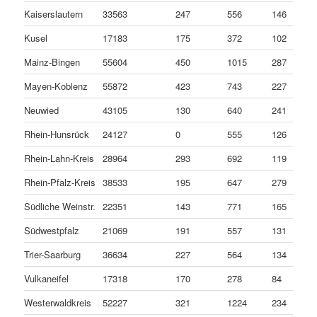
Kaiserslautern
33563
247
556
146
Kusel
17183
175
372
102
Mainz-Bingen
55604
450
1015
287
Mayen-Koblenz
55872
423
743
227
Neuwied
43105
130
640
241
Rhein-Hunsrück
24127
0
555
126
Rhein-Lahn-Kreis
28964
293
692
119
Rhein-Pfalz-Kreis
38533
195
647
279
Südliche Weinstr.
22351
143
771
165
Südwestpfalz
21069
191
557
131
Trier-Saarburg
36634
227
564
134
Vulkaneifel
17318
170
278
84
Westerwaldkreis
52227
321
1224
234