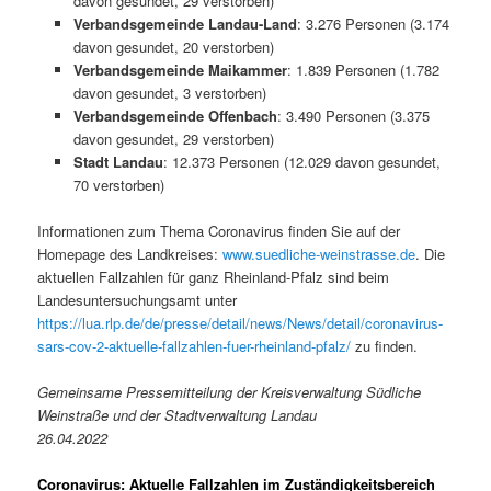
davon gesundet, 29 verstorben)
Verbandsgemeinde Landau-Land
: 3.276 Personen (3.174
davon gesundet, 20 verstorben)
Verbandsgemeinde Maikammer
: 1.839 Personen (1.782
davon gesundet, 3 verstorben)
Verbandsgemeinde Offenbach
: 3.490 Personen (3.375
davon gesundet, 29 verstorben)
Stadt Landau
: 12.373 Personen (12.029 davon gesundet,
70 verstorben)
Informationen zum Thema Coronavirus finden Sie auf der
Homepage des Landkreises:
www.suedliche-weinstrasse.de
. Die
aktuellen Fallzahlen für ganz Rheinland-Pfalz sind beim
Landesuntersuchungsamt unter
https://lua.rlp.de/de/presse/detail/news/News/detail/coronavirus-
sars-cov-2-aktuelle-fallzahlen-fuer-rheinland-pfalz/
zu finden.
Gemeinsame Pressemitteilung der Kreisverwaltung Südliche
Weinstraße und der Stadtverwaltung Landau
26.04.2022
Coronavirus: Aktuelle Fallzahlen im Zuständigkeitsbereich