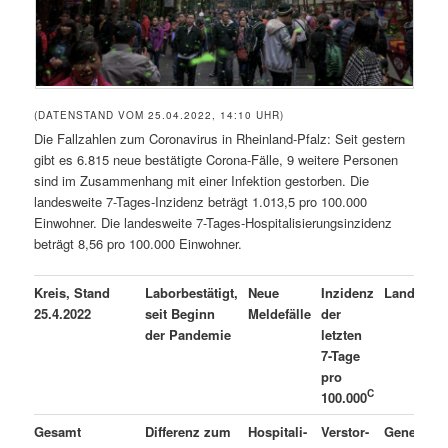
(DATENSTAND VOM 25.04.2022, 14:10 UHR)
Die Fallzahlen zum Coronavirus in Rheinland-Pfalz: Seit gestern
gibt es 6.815 neue bestätigte Corona-Fälle, 9 weitere Personen
sind im Zusammenhang mit einer Infektion gestorben. Die
landesweite 7-Tages-Inzidenz beträgt 1.013,5 pro 100.000
Einwohner. Die landesweite 7-Tages-Hospitalisierungsinzidenz
beträgt 8,56 pro 100.000 Einwohner.
Kreis, Stand
Laborbestätigt,
Neue
Inzidenz
Landkreis
25.4.2022
seit Beginn
Meldefälle
der
der Pandemie
letzten
7-Tage
pro
C
100.000
A
Gesamt
Differenz zum
Hospitali-
Verstor-
Genesen