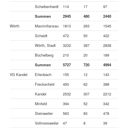
Scheibenhardt
114
17
97
0
Summen
2945
480
2440
2
Wörth
Maximiliansau
1813
263
1545
5
Schaidt
472
50
422
0
Wörth, Stadt
3232
387
2838
7
Büchelberg
210
20
189
1
Summen
5727
720
4994
1
VG Kandel
Erlenbach
155
12
143
0
Freckenfeld
450
62
388
0
Kandel
2532
307
2212
1
Minfeld
394
52
342
0
Steinweiler
563
83
478
2
Vollmersweiler
47
8
39
0