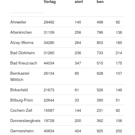
Vortag
siert
ben
Ahrweiler
29492
140
498
92
Altenkirchen
31109
256
786
136
Alzey-Worms
34280
264
803
185
Bad Dürkheim
31260
236
733
214
Bad Kreuznach
44034
347
515
175
Bernkastel-
26134
85
628
107
Wittlich
Birkenfeld
21673
61
526
146
Bitburg-Prüm
22644
33
390
51
Cochem-Zell
15587
144
231
92
Donnersbergkreis
19728
200
362
106
Germersheim
40634
424
925
202