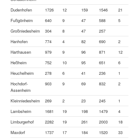
Dudenhofen
1726
12
159
1546
21
Fußgönheim
640
9
47
588
5
Großniedesheim
304
8
47
257
Hanhofen
774
4
82
690
2
Harthausen
979
9
96
871
12
Heßheim
752
10
95
651
6
Heuchelheim
278
6
41
236
1
Hochdorf-
903
9
69
832
2
Assenheim
Kleinniedesheim
269
2
23
245
1
Lambsheim
1681
19
198
1479
4
Limburgerhof
2282
19
261
2003
18
Maxdorf
1737
17
184
1520
33