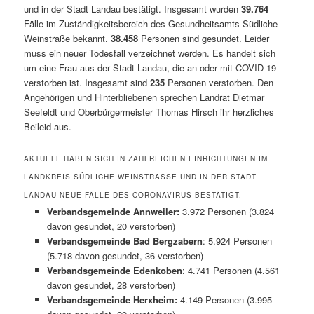
und in der Stadt Landau bestätigt. Insgesamt wurden
39.764
Fälle im Zuständigkeitsbereich des Gesundheitsamts Südliche
Weinstraße bekannt.
38.458
Personen sind gesundet. Leider
muss ein neuer Todesfall verzeichnet werden. Es handelt sich
um eine Frau aus der Stadt Landau, die an oder mit COVID-19
verstorben ist. Insgesamt sind
235
Personen verstorben. Den
Angehörigen und Hinterbliebenen sprechen Landrat Dietmar
Seefeldt und Oberbürgermeister Thomas Hirsch ihr herzliches
Beileid aus.
AKTUELL HABEN SICH IN ZAHLREICHEN EINRICHTUNGEN IM
LANDKREIS SÜDLICHE WEINSTRASSE UND IN DER STADT L
ANDAU NEUE FÄLLE DES CORONAVIRUS BESTÄTIGT.
Verbandsgemeinde Annweiler:
3.972 Personen (3.824
davon gesundet, 20 verstorben)
Verbandsgemeinde Bad Bergzabern
: 5.924 Personen
(5.718 davon gesundet, 36 verstorben)
Verbandsgemeinde Edenkoben
: 4.741 Personen (4.561
davon gesundet, 28 verstorben)
Verbandsgemeinde Herxheim:
4.149 Personen (3.995