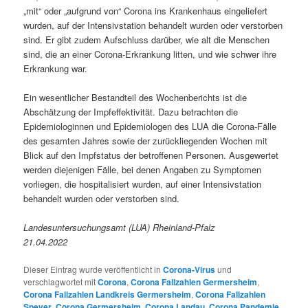
„mit“ oder „aufgrund von“ Corona ins Krankenhaus eingeliefert
wurden, auf der Intensivstation behandelt wurden oder verstorben
sind. Er gibt zudem Aufschluss darüber, wie alt die Menschen
sind, die an einer Corona-Erkrankung litten, und wie schwer ihre
Erkrankung war.
Ein wesentlicher Bestandteil des Wochenberichts ist die
Abschätzung der Impfeffektivität. Dazu betrachten die
Epidemiologinnen und Epidemiologen des LUA die Corona-Fälle
des gesamten Jahres sowie der zurückliegenden Wochen mit
Blick auf den Impfstatus der betroffenen Personen. Ausgewertet
werden diejenigen Fälle, bei denen Angaben zu Symptomen
vorliegen, die hospitalisiert wurden, auf einer Intensivstation
behandelt wurden oder verstorben sind.
Landesuntersuchungsamt (LUA) Rheinland-Pfalz
21.04.2022
Dieser Eintrag wurde veröffentlicht in
Corona-Virus
und
verschlagwortet mit
Corona
,
Corona Fallzahlen Germersheim
,
Corona Fallzahlen Landkreis Germersheim
,
Corona Fallzahlen
Speyer
,
Corona Germersheim
,
Corona Landau
,
Corona Pandemie
,