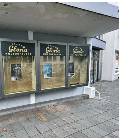
ng / Speyer
SPEYER
/ Konsumcannabisgesetz (KCanG)
BLAULICHTMELDUNGEN