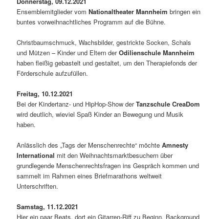
Donnerstag, 09.12.2021
Ensemblemitglieder vom
Nationaltheater Mannheim
bringen ein
buntes vorweihnachtliches Programm auf die Bühne.
Christbaumschmuck, Wachsbilder, gestrickte Socken, Schals
und Mützen – Kinder und Eltern der
Odilienschule Mannheim
haben fleißig gebastelt und gestaltet, um den Therapiefonds der
Förderschule aufzufüllen.
Freitag, 10.12.2021
Bei der Kindertanz- und HipHop-Show der
Tanzschule CreaDom
wird deutlich, wieviel Spaß Kinder an Bewegung und Musik
haben.
Anlässlich des „Tags der Menschenrechte“ möchte
Amnesty
International
mit den Weihnachtsmarktbesuchern über
grundlegende Menschenrechtsfragen ins Gespräch kommen und
sammelt im Rahmen eines Briefmarathons weltweit
Unterschriften.
Samstag, 11.12.2021
Hier ein paar Beats, dort ein Gitarren-Riff zu Beginn, Background