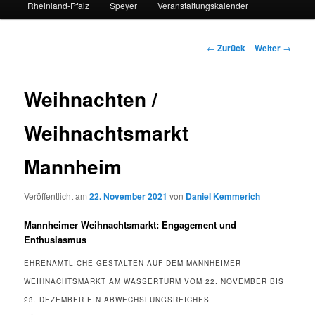
Rheinland-Pfalz
Speyer
Veranstaltungskalender
Beitrags-
←
Zurück
Weiter
→
Navigation
Weihnachten /
Weihnachtsmarkt
Mannheim
Veröffentlicht am
22. November 2021
von
Daniel Kemmerich
Mannheimer Weihnachtsmarkt: Engagement und
Enthusiasmus
EHRENAMTLICHE GESTALTEN AUF DEM MANNHEIMER
WEIHNACHTSMARKT AM WASSERTURM VOM 22. NOVEMBER BIS
23. DEZEMBER EIN ABWECHSLUNGSREICHES