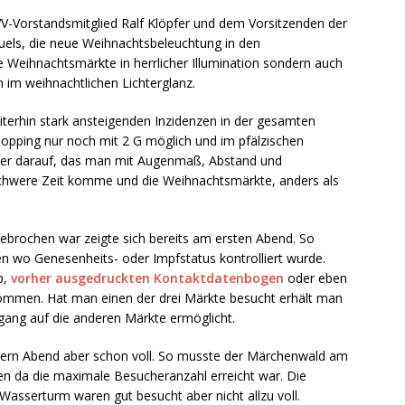
suche / Vermisst
BLAULICHTMELDUNGEN
V-Vorstandsmitglied Ralf Klöpfer und dem Vorsitzenden der
suche / Vermisst
SPEYER AKTUELL
els, die neue Weihnachtsbeleuchtung in den
ie Weihnachtsmärkte in herrlicher Illumination sondern auch
n im weihnachtlichen Lichterglanz.
eiterhin stark ansteigenden Inzidenzen in der gesamten
hopping nur noch mit 2 G möglich und im pfälzischen
e er darauf, das man mit Augenmaß, Abstand und
schwere Zeit komme und die Weihnachtsmärkte, anders als
ebrochen war zeigte sich bereits am ersten Abend. So
en wo Genesenheits- oder Impfstatus kontrolliert wurde.
p,
vorher ausgedruckten Kontaktdatenbogen
oder eben
enommen. Hat man einen der drei Märkte besucht erhält man
gang auf die anderen Märkte ermöglicht.
ern Abend aber schon voll. So musste der Märchenwald am
sen da die maximale Besucheranzahl erreicht war. Die
asserturm waren gut besucht aber nicht allzu voll.