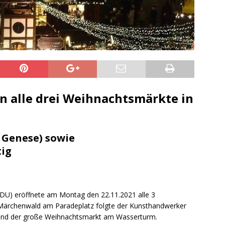
elt – Militärischer Übungsplatz Dudenhofen / Speyer
UMWELT
bogen spendet 10.000.- € an „Kinder unterm Regenbogen“
/ Blitzer / Geschwindigkeitsmessung für die KW 19 (05.05. –
GKEITSKONTROLLE
n alle drei Weihnachtsmärkte in
uipe gewinnt vor der Schweiz den Longines EEF Nations Cup im
-WÜRTTEMBERG
 Genese) sowie
eum Speyer / Brazzeltag
SPEYER
ig
ng / Speyer
SPEYER
/ Konsumcannabisgesetz (KCanG)
BLAULICHTMELDUNGEN
suche / Vermisst
BLAULICHTMELDUNGEN
CDU) eröffnete am Montag den 22.11.2021 alle 3
rchenwald am Paradeplatz folgte der Kunsthandwerker
suche / Vermisst
BLAULICHTMELDUNGEN
und der große Weihnachtsmarkt am Wasserturm.