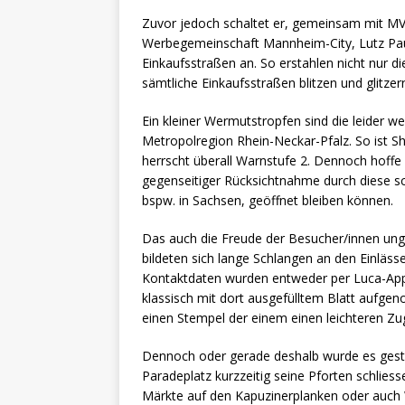
[ 17. März 2024 ]
Personen
Zuvor jedoch schaltet er, gemeinsam mit MV
[ 17. März 2024 ]
Personen
Werbegemeinschaft Mannheim-City, Lutz Pau
Einkaufsstraßen an. So erstahlen nicht nur d
sämtliche Einkaufsstraßen blitzen und glitzer
Ein kleiner Wermutstropfen sind die leider w
Metropolregion Rhein-Neckar-Pfalz. So ist S
herrscht überall Warnstufe 2. Dennoch hoff
gegenseitiger Rücksichtnahme durch diese 
bspw. in Sachsen, geöffnet bleiben können.
Das auch die Freude der Besucher/innen ung
bildeten sich lange Schlangen an den Einläss
Kontaktdaten wurden entweder per Luca-Ap
klassisch mit dort ausgefülltem Blatt aufg
einen Stempel der einem einen leichteren Zu
Dennoch oder gerade deshalb wurde es gest
Paradeplatz kurzzeitig seine Pforten schlies
Märkte auf den Kapuzinerplanken oder auch W