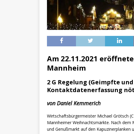
[ 15. April 2023 ]
Natur/Umw
& NATUR
[ 7. Mai 2025 ]
Radio Regen
BADEN-WÜRTTEMBERG
[ 6. Mai 2025 ]
Radarfallen 
11.05.2025)
GESCHWINDI
Am 22.11.2021 eröffnete
[ 5. Mai 2025 ]
Deutsche Eq
Mannheim
MVV-Reitstadion
BADEN
2 G Regelung (Geimpfte und
[ 4. Mai 2025 ]
Technik Mus
Kontaktdatenerfassung nöt
[ 4. Mai 2025 ]
Veranstaltu
von Daniel Kemmerich
[ 29. März 2024 ]
Polizei 
[ 20. März 2024 ]
Personen
Wirtschaftsbürgermeister Michael Grötsch (
Mannheimer Weihnachtsmärkte. Nach dem Mä
[ 17. März 2024 ]
Personen
und Genußmarkt auf den Kapuzinerplanken 