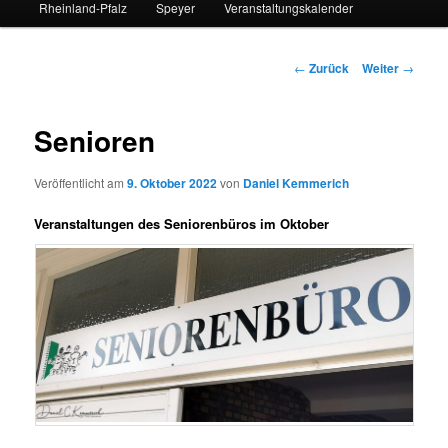
Rheinland-Pfalz
Speyer
Veranstaltungskalender
Beitrags-
←
Zurück
Weiter
→
Navigation
Senioren
Veröffentlicht am
9. Oktober 2022
von
Daniel Kemmerich
Veranstaltungen des Seniorenbüros im Oktober