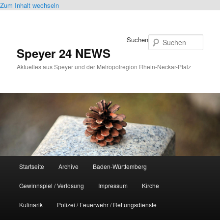
Zum Inhalt wechseln
Suchen
Speyer 24 NEWS
Aktuelles aus Speyer und der Metropolregion Rhein-Neckar-Pfalz
Hauptmenü
Startseite
Archive
Baden-Württemberg
Gewinnspiel / Verlosung
Impressum
Kirche
Kulinarik
Polizei / Feuerwehr / Rettungsdienste