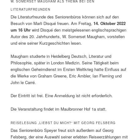
W. SOMERSET MAUGHAM ALS THEMA BEI DEN
LITERATURFREUNDEN
Die Literaturfreunde des Seniorenbüros können sich auf den
Besuch von Marli Disqué freuen. Am Freitag,
14. Oktober 2022
um 16 Uhr
wird Disqué den meistgelesenen englischsprachigen
Autor des 20. Jahrhunderts, W. Somerset Maugham, vorstellen
und eine seiner Kurzgeschichten lesen.
Maugham studierte in Heidelberg Deutsch, Literatur und
Philosophie, später in London Medizin. Seine Tätigkeit beim
englischen Geheimdienst im Ersten Weltkrieg hatte Einfluss auf
die Werke von Graham Greene, Eric Ambler, Ian Fleming und
John le Carré.
Der Eintritt ist frei. Eine Anmeldung ist nicht erforderlich.
Die Veranstaltung findet im Maulbronner Hof 1a statt.
REISELESUNG „LIEBST DU MICH?“ MIT GEORG FELSBERG
Das Seniorenbüro Speyer freut sich außerdem auf Georg
Felsberg, der eine Auswahl seiner erlebten Reiseerzählungen mit