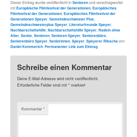
Dieser Eintrag wurde veröffentlicht in
Senioren
und verschlagwortet
mit
Europäische Filmfestival der Generationen
,
Europäisches
Filmfestival der Generationen
,
Europäisches Filmfestival der
Generationen Speyer
,
Gemeindeschwester Plus
,
Gemeindeschwesterplus Speyer
,
Literaturfreunde Speyer
,
Nachbarschaftshilfe
,
Nachbarschaftshilfe Speyer
,
Radeln ohne
Alter
,
Senior
,
Senioren
,
Senioren Speyer
,
Seniorenbüro
,
Seniorenbüro Speyer
,
Seniorinnen
,
Speyer
,
Speyerer Rikscha
von
Daniel Kemmerich
.
Permanenter Link zum Eintrag
.
Schreibe einen Kommentar
Deine E-Mail-Adresse wird nicht veröffentlicht.
Erforderliche Felder sind mit
*
markiert
Kommentar
*