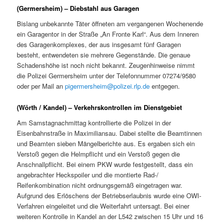
(Germersheim) – Diebstahl aus Garagen
Bislang unbekannte Täter öffneten am vergangenen Wochenende
ein Garagentor in der Straße „An Fronte Karl“. Aus dem Inneren
des Garagenkomplexes, der aus insgesamt fünf Garagen
besteht, entwendeten sie mehrere Gegenstände. Die genaue
Schadenshöhe ist noch nicht bekannt. Zeugenhinweise nimmt
die Polizei Germersheim unter der Telefonnummer 07274/9580
oder per Mail an
pigermersheim@polizei.rlp.de
entgegen.
(Wörth / Kandel) – Verkehrskontrollen im Dienstgebiet
Am Samstagnachmittag kontrollierte die Polizei in der
Eisenbahnstraße in Maximiliansau. Dabei stellte die Beamtinnen
und Beamten sieben Mängelberichte aus. Es ergaben sich ein
Verstoß gegen die Helmpflicht und ein Verstoß gegen die
Anschnallpflicht. Bei einem PKW wurde festgestellt, dass ein
angebrachter Heckspoiler und die montierte Rad-/
Reifenkombination nicht ordnungsgemäß eingetragen war.
Aufgrund des Erlöschens der Betriebserlaubnis wurde eine OWI-
Verfahren eingeleitet und die Weiterfahrt untersagt. Bei einer
weiteren Kontrolle in Kandel an der L542 zwischen 15 Uhr und 16