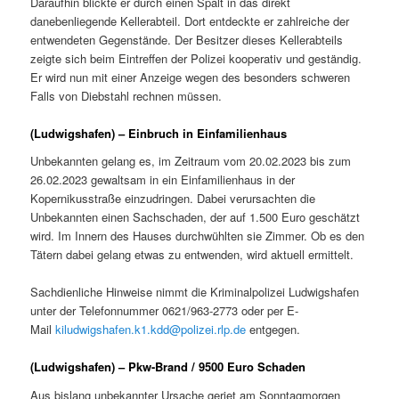
Daraufhin blickte er durch einen Spalt in das direkt
danebenliegende Kellerabteil. Dort entdeckte er zahlreiche der
entwendeten Gegenstände. Der Besitzer dieses Kellerabteils
zeigte sich beim Eintreffen der Polizei kooperativ und geständig.
Er wird nun mit einer Anzeige wegen des besonders schweren
Falls von Diebstahl rechnen müssen.
(Ludwigshafen) – Einbruch in Einfamilienhaus
Unbekannten gelang es, im Zeitraum vom 20.02.2023 bis zum
26.02.2023 gewaltsam in ein Einfamilienhaus in der
Kopernikusstraße einzudringen. Dabei verursachten die
Unbekannten einen Sachschaden, der auf 1.500 Euro geschätzt
wird. Im Innern des Hauses durchwühlten sie Zimmer. Ob es den
Tätern dabei gelang etwas zu entwenden, wird aktuell ermittelt.
Sachdienliche Hinweise nimmt die Kriminalpolizei Ludwigshafen
unter der Telefonnummer 0621/963-2773 oder per E-
Mail
kiludwigshafen.k1.kdd@polizei.rlp.de
entgegen.
(Ludwigshafen) – Pkw-Brand / 9500 Euro Schaden
Aus bislang unbekannter Ursache geriet am Sonntagmorgen