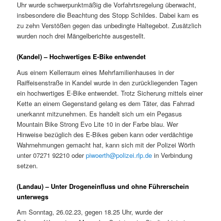
Uhr wurde schwerpunktmäßig die Vorfahrtsregelung überwacht,
insbesondere die Beachtung des Stopp Schildes. Dabei kam es
zu zehn Verstößen gegen das unbedingte Haltegebot. Zusätzlich
wurden noch drei Mängelberichte ausgestellt.
(Kandel) – Hochwertiges E-Bike entwendet
Aus einem Kellerraum eines Mehrfamilienhauses in der
Raiffeisenstraße in Kandel wurde in den zurückliegenden Tagen
ein hochwertiges E-Bike entwendet. Trotz Sicherung mittels einer
Kette an einem Gegenstand gelang es dem Täter, das Fahrrad
unerkannt mitzunehmen. Es handelt sich um ein Pegasus
Mountain Bike Strong Evo Lite 10 in der Farbe blau. Wer
Hinweise bezüglich des E-Bikes geben kann oder verdächtige
Wahrnehmungen gemacht hat, kann sich mit der Polizei Wörth
unter 07271 92210 oder
piwoerth@polizei.rlp.de
in Verbindung
setzen.
(Landau) – Unter Drogeneinfluss und ohne Führerschein
unterwegs
Am Sonntag, 26.02.23, gegen 18.25 Uhr, wurde der