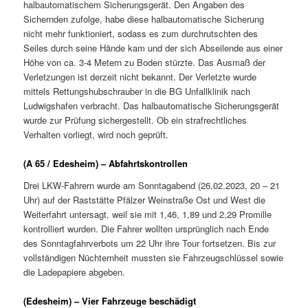
halbautomatischem Sicherungsgerät. Den Angaben des
Sichernden zufolge, habe diese halbautomatische Sicherung
nicht mehr funktioniert, sodass es zum durchrutschten des
Seiles durch seine Hände kam und der sich Abseilende aus einer
Höhe von ca. 3-4 Metern zu Boden stürzte. Das Ausmaß der
Verletzungen ist derzeit nicht bekannt. Der Verletzte wurde
mittels Rettungshubschrauber in die BG Unfallklinik nach
Ludwigshafen verbracht. Das halbautomatische Sicherungsgerät
wurde zur Prüfung sichergestellt. Ob ein strafrechtliches
Verhalten vorliegt, wird noch geprüft.
(A 65 / Edesheim) – Abfahrtskontrollen
Drei LKW-Fahrern wurde am Sonntagabend (26.02.2023, 20 – 21
Uhr) auf der Raststätte Pfälzer Weinstraße Ost und West die
Weiterfahrt untersagt, weil sie mit 1,46, 1,89 und 2,29 Promille
kontrolliert wurden. Die Fahrer wollten ursprünglich nach Ende
des Sonntagfahrverbots um 22 Uhr ihre Tour fortsetzen. Bis zur
vollständigen Nüchternheit mussten sie Fahrzeugschlüssel sowie
die Ladepapiere abgeben.
(Edesheim) – Vier Fahrzeuge beschädigt