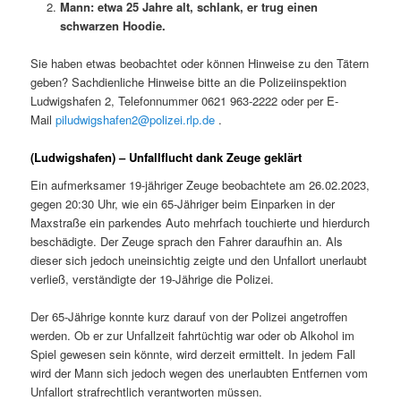
Mann: etwa 25 Jahre alt, schlank, er trug einen
schwarzen Hoodie.
Sie haben etwas beobachtet oder können Hinweise zu den Tätern
geben? Sachdienliche Hinweise bitte an die Polizeiinspektion
Ludwigshafen 2, Telefonnummer 0621 963-2222 oder per E-
Mail
piludwigshafen2@polizei.rlp.de
.
(Ludwigshafen) – Unfallflucht dank Zeuge geklärt
Ein aufmerksamer 19-jähriger Zeuge beobachtete am 26.02.2023,
gegen 20:30 Uhr, wie ein 65-Jähriger beim Einparken in der
Maxstraße ein parkendes Auto mehrfach touchierte und hierdurch
beschädigte. Der Zeuge sprach den Fahrer daraufhin an. Als
dieser sich jedoch uneinsichtig zeigte und den Unfallort unerlaubt
verließ, verständigte der 19-Jährige die Polizei.
Der 65-Jährige konnte kurz darauf von der Polizei angetroffen
werden. Ob er zur Unfallzeit fahrtüchtig war oder ob Alkohol im
Spiel gewesen sein könnte, wird derzeit ermittelt. In jedem Fall
wird der Mann sich jedoch wegen des unerlaubten Entfernen vom
Unfallort strafrechtlich verantworten müssen.