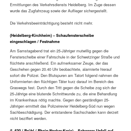
Ermittlungen des Verkehrsdiensts Heidelberg. Im Zuge dessen
wurde das Zugfahrzeug sowie der Auflieger sichergestellt.
Die Verkehrsbeeinträchtigung besteht nicht mehr.
(Heidelberg-Kirchheim) – Schaufensterscheibe
eingeschlagen / Festnahme
Am Samstagabend trat ein 25-Jähriger mutwillig gegen die
Fensterscheibe einer Fahrschule in der Schwetzinger Straße und
flüchtete anschließend. Ein aufmerksamer Zeuge, der das
Geschehen gegen 20.40 Uhr beobachtete, alarmierte hierauf
sofort die Polizei. Den Blutspuren am Tatort folgend nahmen die
Uniformierten den flüchtigen Täter kurz darauf im Bereich des
Graswegs fest. Durch den Tritt gegen die Scheibe zog sich der
25-Jährige eine blutende Schnittwunde zu, die eine Behandlung
im Krankenhaus nötig machte. Gegen den geständigen 25-
Jährigen ermittelt das Polizeirevier Heidelberg-Süd nun wegen
Sachbeschädigung. Der entstandene Sachschaden kann derzeit
nicht beziffert werden.
(L 630 / Brühl / Rhein-Neckar-Kreis) – Schwerer Unfall auf