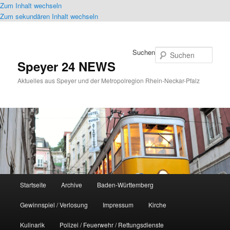
Zum Inhalt wechseln
Zum sekundären Inhalt wechseln
Suchen
Speyer 24 NEWS
Aktuelles aus Speyer und der Metropolregion Rhein-Neckar-Pfalz
Hauptmenü
Startseite
Archive
Baden-Württemberg
Gewinnspiel / Verlosung
Impressum
Kirche
Kulinarik
Polizei / Feuerwehr / Rettungsdienste