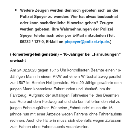
Weitere Zeugen werden dennoch gebeten sich an die
Polizei Speyer zu wenden: Wer hat etwas beobachtet
oder kann sachdienliche Hinweise geben? Zeugen
werden gebeten, ihre Wahrnehmungen der Polizei
Speyer telefonisch oder per E-Mail mitzuteilen (Tel.
06232 / 137-0, E-Mail an
pispeyer@polizei.rlp.de
.)
(Römerberg-Heiligenstein) – 16-Jähriger bei „Fahrübungen“
erwischt
Am 24.02.2023 gegen 15:15 Uhr kontrollierten Beamte einen 16-
Jährigen Mann in einem PKW auf einem Wirtschaftsweg parallel
zur L507 im Bereich Heiligenstein. Eine 29-Jähige gewährte dem
jungen Mann kostenlose Fahrstunden und überließ ihm ihr
Fahrzeug. Aufgrund der auffälligen Fahrweise fiel den Beamten
das Auto auf dem Feldweg auf und sie kontrollierten den viel zu
jungen Fahrzeugführer. Für seine „Fahrstunde“ muss die 16-
jährige nun mit einer Anzeige wegen Fahrens ohne Fahrerlaubnis
rechnen. Auch die Halterin muss sich ebenfalls wegen Zulassen
zum Fahren ohne Fahrerlaubnis verantworten.