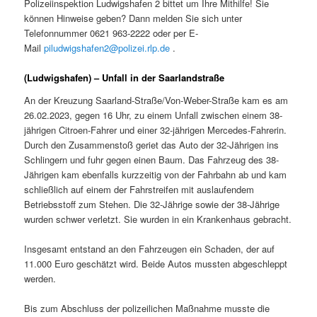
Polizeiinspektion Ludwigshafen 2 bittet um Ihre Mithilfe! Sie
können Hinweise geben? Dann melden Sie sich unter
Telefonnummer 0621 963-2222 oder per E-
Mail
piludwigshafen2@polizei.rlp.de
.
(Ludwigshafen) – Unfall in der Saarlandstraße
An der Kreuzung Saarland-Straße/Von-Weber-Straße kam es am
26.02.2023, gegen 16 Uhr, zu einem Unfall zwischen einem 38-
jährigen Citroen-Fahrer und einer 32-jährigen Mercedes-Fahrerin.
Durch den Zusammenstoß geriet das Auto der 32-Jährigen ins
Schlingern und fuhr gegen einen Baum. Das Fahrzeug des 38-
Jährigen kam ebenfalls kurzzeitig von der Fahrbahn ab und kam
schließlich auf einem der Fahrstreifen mit auslaufendem
Betriebsstoff zum Stehen. Die 32-Jährige sowie der 38-Jährige
wurden schwer verletzt. Sie wurden in ein Krankenhaus gebracht.
Insgesamt entstand an den Fahrzeugen ein Schaden, der auf
11.000 Euro geschätzt wird. Beide Autos mussten abgeschleppt
werden.
Bis zum Abschluss der polizeilichen Maßnahme musste die