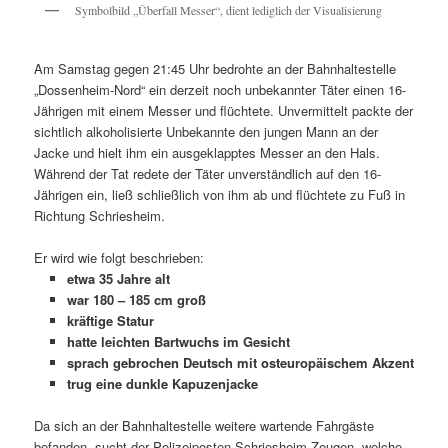
Symbolbild „Überfall Messer“, dient lediglich der Visualisierung
Am Samstag gegen 21:45 Uhr bedrohte an der Bahnhaltestelle
„Dossenheim-Nord“ ein derzeit noch unbekannter Täter einen 16-
Jährigen mit einem Messer und flüchtete. Unvermittelt packte der
sichtlich alkoholisierte Unbekannte den jungen Mann an der
Jacke und hielt ihm ein ausgeklapptes Messer an den Hals.
Während der Tat redete der Täter unverständlich auf den 16-
Jährigen ein, ließ schließlich von ihm ab und flüchtete zu Fuß in
Richtung Schriesheim.
Er wird wie folgt beschrieben:
etwa 35 Jahre alt
war 180 – 185 cm groß
kräftige Statur
hatte leichten Bartwuchs im Gesicht
sprach gebrochen Deutsch mit osteuropäischem Akzent
trug eine dunkle Kapuzenjacke
Da sich an der Bahnhaltestelle weitere wartende Fahrgäste
befanden, sucht der Polizeiposten Schriesheim Zeugen, welche