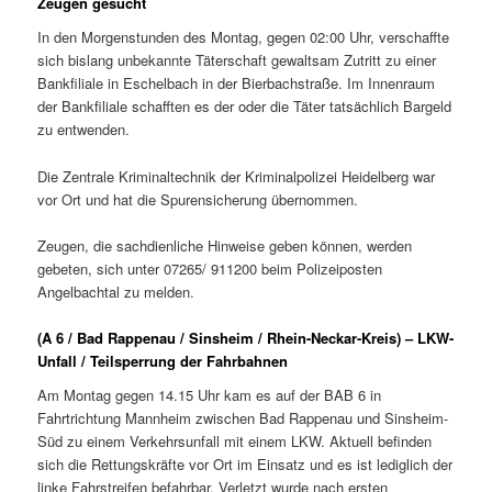
Zeugen gesucht
In den Morgenstunden des Montag, gegen 02:00 Uhr, verschaffte
sich bislang unbekannte Täterschaft gewaltsam Zutritt zu einer
Bankfiliale in Eschelbach in der Bierbachstraße. Im Innenraum
der Bankfiliale schafften es der oder die Täter tatsächlich Bargeld
zu entwenden.
Die Zentrale Kriminaltechnik der Kriminalpolizei Heidelberg war
vor Ort und hat die Spurensicherung übernommen.
Zeugen, die sachdienliche Hinweise geben können, werden
gebeten, sich unter 07265/ 911200 beim Polizeiposten
Angelbachtal zu melden.
(A 6 / Bad Rappenau / Sinsheim / Rhein-Neckar-Kreis) – LKW-
Unfall / Teilsperrung der Fahrbahnen
Am Montag gegen 14.15 Uhr kam es auf der BAB 6 in
Fahrtrichtung Mannheim zwischen Bad Rappenau und Sinsheim-
Süd zu einem Verkehrsunfall mit einem LKW. Aktuell befinden
sich die Rettungskräfte vor Ort im Einsatz und es ist lediglich der
linke Fahrstreifen befahrbar. Verletzt wurde nach ersten