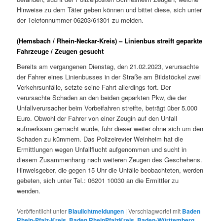
Hinweise zu dem Täter geben können und bittet diese, sich unter
der Telefonnummer 06203/61301 zu melden.
(Hemsbach / Rhein-Neckar-Kreis) – Linienbus streift geparkte
Fahrzeuge / Zeugen gesucht
Bereits am vergangenen Dienstag, den 21.02.2023, verursachte
der Fahrer eines Linienbusses in der Straße am Bildstöckel zwei
Verkehrsunfälle, setzte seine Fahrt allerdings fort. Der
verursachte Schaden an den beiden geparkten Pkw, die der
Unfallverursacher beim Vorbeifahren streifte, beträgt über 5.000
Euro. Obwohl der Fahrer von einer Zeugin auf den Unfall
aufmerksam gemacht wurde, fuhr dieser weiter ohne sich um den
Schaden zu kümmern. Das Polizeirevier Weinheim hat die
Ermittlungen wegen Unfallflucht aufgenommen und sucht in
diesem Zusammenhang nach weiteren Zeugen des Geschehens.
Hinweisgeber, die gegen 15 Uhr die Unfälle beobachteten, werden
gebeten, sich unter Tel.: 06201 10030 an die Ermittler zu
wenden.
Veröffentlicht unter
Blaulichtmeldungen
|
Verschlagwortet mit
Baden
Rhein-Pfalz-Kreis
,
Baden RheinPfalzKreis
,
Baden-Württemberg
,