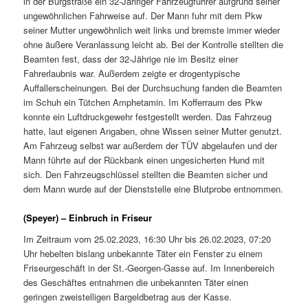
in der Burgstraße ein 32-Jähriger Fahrzeugführer aufgrund seiner
ungewöhnlichen Fahrweise auf. Der Mann fuhr mit dem Pkw
seiner Mutter ungewöhnlich weit links und bremste immer wieder
ohne äußere Veranlassung leicht ab. Bei der Kontrolle stellten die
Beamten fest, dass der 32-Jährige nie im Besitz einer
Fahrerlaubnis war. Außerdem zeigte er drogentypische
Auffallerscheinungen. Bei der Durchsuchung fanden die Beamten
im Schuh ein Tütchen Amphetamin. Im Kofferraum des Pkw
konnte ein Luftdruckgewehr festgestellt werden. Das Fahrzeug
hatte, laut eigenen Angaben, ohne Wissen seiner Mutter genutzt.
Am Fahrzeug selbst war außerdem der TÜV abgelaufen und der
Mann führte auf der Rückbank einen ungesicherten Hund mit
sich. Den Fahrzeugschlüssel stellten die Beamten sicher und
dem Mann wurde auf der Dienststelle eine Blutprobe entnommen.
(Speyer) – Einbruch in Friseur
Im Zeitraum vom 25.02.2023, 16:30 Uhr bis 26.02.2023, 07:20
Uhr hebelten bislang unbekannte Täter ein Fenster zu einem
Friseurgeschäft in der St.-Georgen-Gasse auf. Im Innenbereich
des Geschäftes entnahmen die unbekannten Täter einen
geringen zweistelligen Bargeldbetrag aus der Kasse.