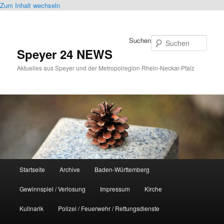
Zum Inhalt wechseln
Suchen
Speyer 24 NEWS
Aktuelles aus Speyer und der Metropolregion Rhein-Neckar-Pfalz
Hauptmenü
Startseite
Archive
Baden-Württemberg
Gewinnspiel / Verlosung
Impressum
Kirche
Kulinarik
Polizei / Feuerwehr / Rettungsdienste