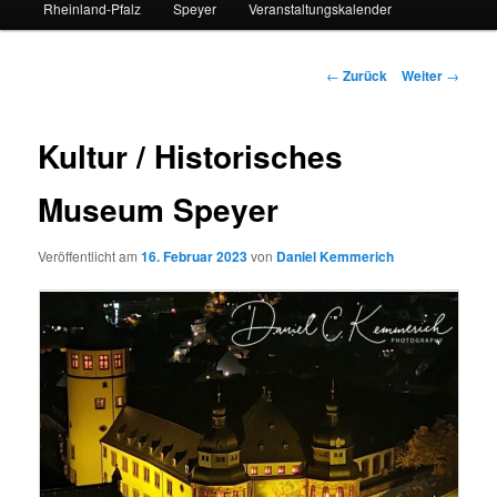
Rheinland-Pfalz
Speyer
Veranstaltungskalender
Beitrags-
←
Zurück
Weiter
→
Navigation
Kultur / Historisches
Museum Speyer
Veröffentlicht am
16. Februar 2023
von
Daniel Kemmerich