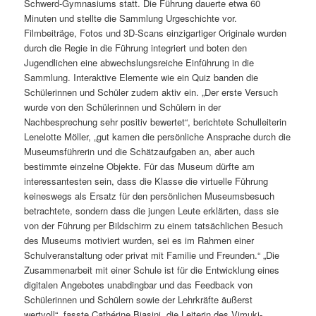
Schwerd-Gymnasiums statt. Die Führung dauerte etwa 60
Minuten und stellte die Sammlung Urgeschichte vor.
Filmbeiträge, Fotos und 3D-Scans einzigartiger Originale wurden
durch die Regie in die Führung integriert und boten den
Jugendlichen eine abwechslungsreiche Einführung in die
Sammlung. Interaktive Elemente wie ein Quiz banden die
Schülerinnen und Schüler zudem aktiv ein. „Der erste Versuch
wurde von den Schülerinnen und Schülern in der
Nachbesprechung sehr positiv bewertet“, berichtete Schulleiterin
Lenelotte Möller, „gut kamen die persönliche Ansprache durch die
Museumsführerin und die Schätzaufgaben an, aber auch
bestimmte einzelne Objekte. Für das Museum dürfte am
interessantesten sein, dass die Klasse die virtuelle Führung
keineswegs als Ersatz für den persönlichen Museumsbesuch
betrachtete, sondern dass die jungen Leute erklärten, dass sie
von der Führung per Bildschirm zu einem tatsächlichen Besuch
des Museums motiviert wurden, sei es im Rahmen einer
Schulveranstaltung oder privat mit Familie und Freunden.“ „Die
Zusammenarbeit mit einer Schule ist für die Entwicklung eines
digitalen Angebotes unabdingbar und das Feedback von
Schülerinnen und Schülern sowie der Lehrkräfte äußerst
wertvoll“, fasste Cathérine Biasini, die Leiterin des Vimuki-