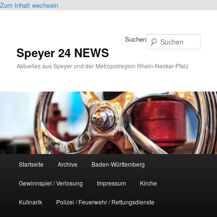
Zum Inhalt wechseln
Suchen
Speyer 24 NEWS
Aktuelles aus Speyer und der Metropolregion Rhein-Neckar-Pfalz
Hauptmenü
Startseite
Archive
Baden-Württemberg
Gewinnspiel / Verlosung
Impressum
Kirche
Kulinarik
Polizei / Feuerwehr / Rettungsdienste