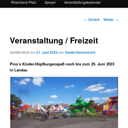
Rheinland-Pfalz
Speyer
Veranstaltungskalender
Beitrags-
←
Zurück
Weiter
→
Navigation
Veranstaltung / Freizeit
Veröffentlicht am
21. Juni 2023
von
Daniel Kemmerich
Pino’s Kinder-Hüpfburgenspaß noch bis zum 25. Juni 2023
in Landau