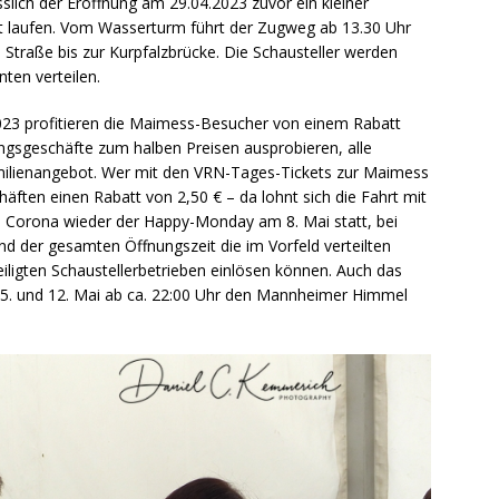
ich der Eröffnung am 29.04.2023 zuvor ein kleiner
 laufen. Vom Wasserturm führt der Zugweg ab 13.30 Uhr
Straße bis zur Kurpfalzbrücke. Die Schausteller werden
ten verteilen.
023 profitieren die Maimess-Besucher von einem Rabatt
ungsgeschäfte zum halben Preisen ausprobieren, alle
amilienangebot. Wer mit den VRN-Tages-Tickets zur Maimess
chäften einen Rabatt von 2,50 € – da lohnt sich die Fahrt mit
h Corona wieder der Happy-Monday am 8. Mai statt, bei
 der gesamten Öffnungszeit die im Vorfeld verteilten
iligten Schaustellerbetrieben einlösen können. Auch das
m 5. und 12. Mai ab ca. 22:00 Uhr den Mannheimer Himmel