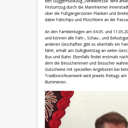
den Guggemusikzug „Newwlfezza“ wird anlässl
Festumzug durch die Mannheimer Innenstadt
über die Fußgängerzonen Planken und Breite 
dabei Fahrchips und Plüschtiere an die Passan
An den Familientagen am 04.05. und 11.05.2
und können alle Fahr-, Schau-, und Belustig
anderen Geschäften gibt es ebenfalls ein F
fährt, erhält am Gültigkeitstag an vielen Ges
Bus und Bahn. Ebenfalls findet erstmals nac
dem die Besucherinnen und Besucher während
Gutscheine mit speziellen Angeboten bei bete
Traditionsfeuerwerk wird jeweils freitags a
illuminieren.