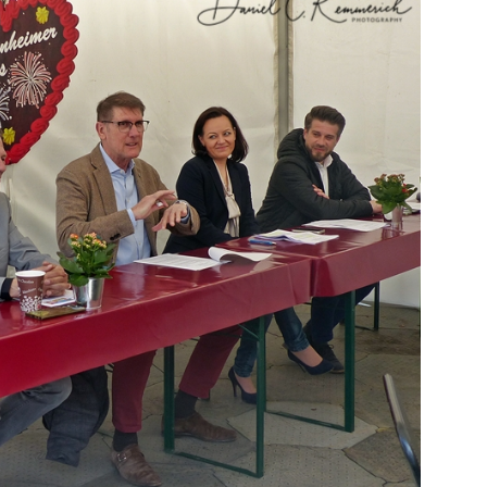
ng / Speyer
SPEYER
/ Konsumcannabisgesetz (KCanG)
BLAULICHTMELDUNGEN