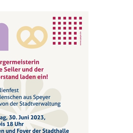
ng / Speyer
SPEYER
/ Konsumcannabisgesetz (KCanG)
BLAULICHTMELDUNGEN