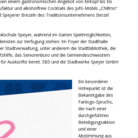
neben einem gastronomischen Angebot von Eintopf bis Eis
aktur und alkoholfreie Cocktails des Jufö-Mobils „Chillmo“
und Speyerer Brezeln des Traditionsunternehmens Berzel
ikschule Speyer, während im Garten Spielmöglichkeiten,
einsten zur Verfügung stehen. Im Foyer der Stadthalle
er Stadtverwaltung, unter anderem die Stadtbibliothek, die
tshilfe, das Seniorenbüro und die Gemeindeschwestern
l für Auskünfte bereit. EBS und die Stadtwerke Speyer GmbH
Ein besonderer
Höhepunkt ist die
Bekanntgabe des
Fanlogo-Spruchs,
der nach einer
durchgeführten
Beteiligungsaktion
und einer
Abstimmung aus