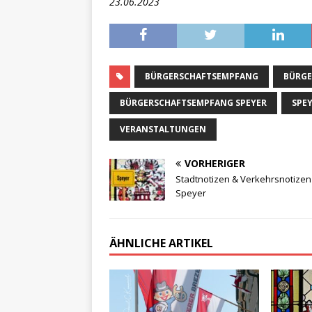
23.06.2023
BÜRGERSCHAFTSEMPFANG
BÜRGE
BÜRGERSCHAFTSEMPFANG SPEYER
SPE
VERANSTALTUNGEN
VORHERIGER
Stadtnotizen & Verkehrsnotizen
Speyer
ÄHNLICHE ARTIKEL