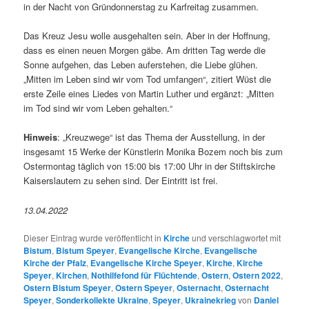
in der Nacht von Gründonnerstag zu Karfreitag zusammen.
Das Kreuz Jesu wolle ausgehalten sein. Aber in der Hoffnung,
dass es einen neuen Morgen gäbe. Am dritten Tag werde die
Sonne aufgehen, das Leben auferstehen, die Liebe glühen.
„Mitten im Leben sind wir vom Tod umfangen“, zitiert Wüst die
erste Zeile eines Liedes von Martin Luther und ergänzt: „Mitten
im Tod sind wir vom Leben gehalten.“
Hinweis
: „Kreuzwege“ ist das Thema der Ausstellung, in der
insgesamt 15 Werke der Künstlerin Monika Bozem noch bis zum
Ostermontag täglich von 15:00 bis 17:00 Uhr in der Stiftskirche
Kaiserslautern zu sehen sind. Der Eintritt ist frei.
13.04.2022
Dieser Eintrag wurde veröffentlicht in
Kirche
und verschlagwortet mit
Bistum
,
Bistum Speyer
,
Evangelische Kirche
,
Evangelische
Kirche der Pfalz
,
Evangelische Kirche Speyer
,
Kirche
,
Kirche
Speyer
,
Kirchen
,
Nothilfefond für Flüchtende
,
Ostern
,
Ostern 2022
,
Ostern Bistum Speyer
,
Ostern Speyer
,
Osternacht
,
Osternacht
Speyer
,
Sonderkollekte Ukraine
,
Speyer
,
Ukrainekrieg
von
Daniel