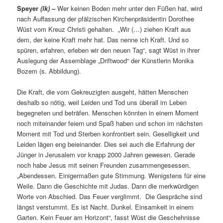
Speyer
(lk)
–
Wer keinen Boden mehr unter den Füßen hat, wird
nach Auffassung der pfälzischen Kirchenpräsidentin Dorothee
Wüst vom Kreuz Christi gehalten. „Wir (…) ziehen Kraft aus
dem, der keine Kraft mehr hat. Das nenne ich Kraft. Und so
spüren, erfahren, erleben wir den neuen Tag“, sagt Wüst in ihrer
Auslegung der Assemblage „Driftwood“ der Künstlerin Monika
Bozem (s. Abbildung).
Die Kraft, die vom Gekreuzigten ausgeht, hätten Menschen
deshalb so nötig, weil Leiden und Tod uns überall im Leben
begegneten und beträfen. Menschen könnten in einem Moment
noch miteinander feiern und Spaß haben und schon im nächsten
Moment mit Tod und Sterben konfrontiert sein. Geselligkeit und
Leiden lägen eng beieinander. Dies sei auch die Erfahrung der
Jünger in Jerusalem vor knapp 2000 Jahren gewesen. Gerade
noch habe Jesus mit seinen Freunden zusammengesessen.
„Abendessen. Einigermaßen gute Stimmung. Wenigstens für eine
Weile. Dann die Geschichte mit Judas. Dann die merkwürdigen
Worte von Abschied. Das Feuer verglimmt. Die Gespräche sind
längst verstummt. Es ist Nacht. Dunkel. Einsamkeit in einem
Garten. Kein Feuer am Horizont“, fasst Wüst die Geschehnisse