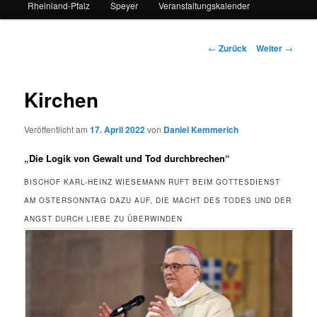
Rheinland-Pfalz
Speyer
Veranstaltungskalender
Beitrags-
←
Zurück
Weiter
→
Navigation
Kirchen
Veröffentlicht am
17. April 2022
von
Daniel Kemmerich
„Die Logik von Gewalt und Tod durchbrechen“
BISCHOF KARL-HEINZ WIESEMANN RUFT BEIM GOTTESDIENST
AM OSTERSONNTAG DAZU AUF, DIE MACHT DES TODES UND DER
ANGST DURCH LIEBE ZU ÜBERWINDEN