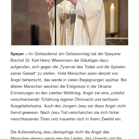
Speyer –
Im Gottesdienst am Ostersonntag hat der Speyerer
Bischof Dr. Karl-Heinz Wiesemann die Gläubigen dazu
aufgerufen, sich gegen die „Tyrannei des Todes und die Spiralen
seiner Gewalt“ zu stellen. Viele Menschen seien derzeit von
Angst beherrscht, das werde in vielen Begegnungen spürbar. Bei
älteren Menschen weckten die Ereignisse in der Ukraine
Erinnerungen an den zweiten Weltkrieg. Angst sei eine „zutiefst
verschreckende“ Erfahrung eigener Ohnmacht und restlosen
Ausgeliefertseins. Auch den Jüngern Jesu sei diese Angst nicht
fremd gewesen. Nach Jesu Tod verschanzten sie sich hinter
verschlossenen Türen und mauerten sich in ihrem Zweifel ein.
Die Auferstehung Jesu überspringe nicht die Angst des
Menschen ebenso wenig wie das Leiden, das Unrecht und die