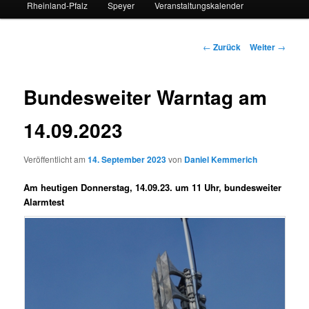
Rheinland-Pfalz
Speyer
Veranstaltungskalender
Beitrags-
←
Zurück
Weiter
→
Navigation
Bundesweiter Warntag am
14.09.2023
Veröffentlicht am
14. September 2023
von
Daniel Kemmerich
Am heutigen Donnerstag, 14.09.23. um 11 Uhr, bundesweiter
Alarmtest