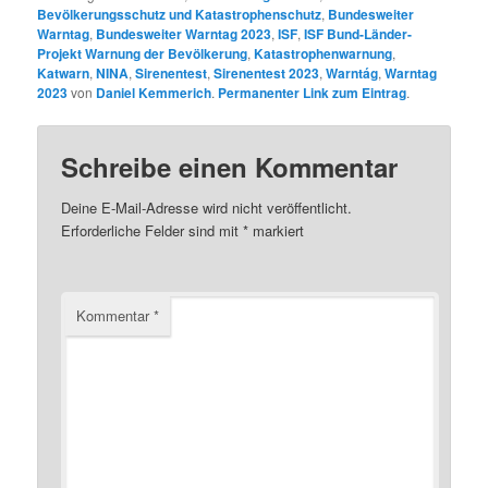
Bevölkerungsschutz und Katastrophenschutz
,
Bundesweiter
Warntag
,
Bundesweiter Warntag 2023
,
ISF
,
ISF Bund-Länder-
Projekt Warnung der Bevölkerung
,
Katastrophenwarnung
,
Katwarn
,
NINA
,
Sirenentest
,
Sirenentest 2023
,
Warntág
,
Warntag
2023
von
Daniel Kemmerich
.
Permanenter Link zum Eintrag
.
Schreibe einen Kommentar
Deine E-Mail-Adresse wird nicht veröffentlicht.
Erforderliche Felder sind mit
*
markiert
Kommentar
*