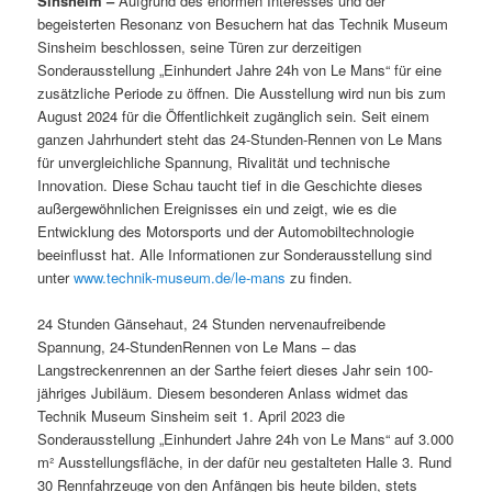
Sinsheim –
Aufgrund des enormen Interesses und der
begeisterten Resonanz von Besuchern hat das Technik Museum
Sinsheim beschlossen, seine Türen zur derzeitigen
Sonderausstellung „Einhundert Jahre 24h von Le Mans“ für eine
zusätzliche Periode zu öffnen. Die Ausstellung wird nun bis zum
August 2024 für die Öffentlichkeit zugänglich sein. Seit einem
ganzen Jahrhundert steht das 24-Stunden-Rennen von Le Mans
für unvergleichliche Spannung, Rivalität und technische
Innovation. Diese Schau taucht tief in die Geschichte dieses
außergewöhnlichen Ereignisses ein und zeigt, wie es die
Entwicklung des Motorsports und der Automobiltechnologie
beeinflusst hat. Alle Informationen zur Sonderausstellung sind
unter
www.technik-museum.de/le-mans
zu finden.
24 Stunden Gänsehaut, 24 Stunden nervenaufreibende
Spannung, 24-StundenRennen von Le Mans – das
Langstreckenrennen an der Sarthe feiert dieses Jahr sein 100-
jähriges Jubiläum. Diesem besonderen Anlass widmet das
Technik Museum Sinsheim seit 1. April 2023 die
Sonderausstellung „Einhundert Jahre 24h von Le Mans“ auf 3.000
m² Ausstellungsfläche, in der dafür neu gestalteten Halle 3. Rund
30 Rennfahrzeuge von den Anfängen bis heute bilden, stets