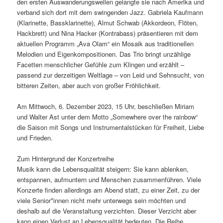
den ersten Auswanderungswellen gelangte sie nach Amerika und
verband sich dort mit dem swingenden Jazz. Gabriela Kaufmann
(Klarinette, Bassklarinette), Almut Schwab (Akkordeon, Flöten,
Hackbrett) und Nina Hacker (Kontrabass) präsentieren mit dem
aktuellen Programm „Ava Olam“ ein Mosaik aus traditionellen
Melodien und Eigenkompositionen. Das Trio bringt unzählige
Facetten menschlicher Gefühle zum Klingen und erzählt –
passend zur derzeitigen Weltlage – von Leid und Sehnsucht, von
bitteren Zeiten, aber auch von großer Fröhlichkeit.
Am Mittwoch, 6. Dezember 2023, 15 Uhr, beschließen Miriam
und Walter Ast unter dem Motto „Somewhere over the rainbow“
die Saison mit Songs und Instrumentalstücken für Freiheit, Liebe
und Frieden.
Zum Hintergrund der Konzertreihe
Musik kann die Lebensqualität steigern: Sie kann ablenken,
entspannen, aufmuntern und Menschen zusammenführen. Viele
Konzerte finden allerdings am Abend statt, zu einer Zeit, zu der
viele Senior*innen nicht mehr unterwegs sein möchten und
deshalb auf die Veranstaltung verzichten. Dieser Verzicht aber
kann einen Verlust an Lebensqualität bedeuten. Die Reihe