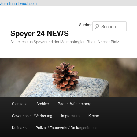
Zum Inhalt wechseln
Suchen
Speyer 24 NEWS
Aktuelles aus Speyer und der Metropolregion Rhein-Neckar-Pfalz
Hauptmenü
Startseite
Archive
Baden-Württemberg
Gewinnspiel / Verlosung
Impressum
Kirche
Kulinarik
Polizei / Feuerwehr / Rettungsdienste