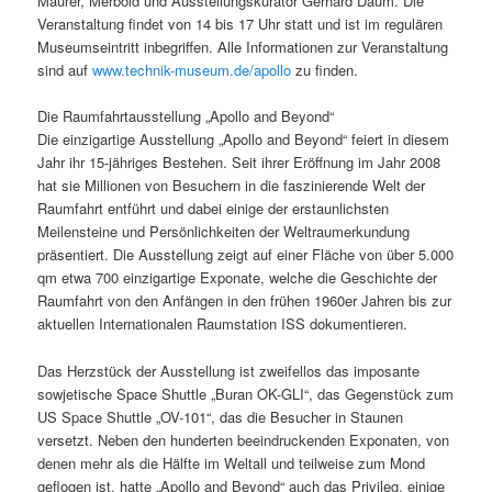
Maurer, Merbold und Ausstellungskurator Gerhard Daum. Die
Veranstaltung findet von 14 bis 17 Uhr statt und ist im regulären
Museumseintritt inbegriffen. Alle Informationen zur Veranstaltung
sind auf
www.technik-museum.de/apollo
zu finden.
Die Raumfahrtausstellung „Apollo and Beyond“
Die einzigartige Ausstellung „Apollo and Beyond“ feiert in diesem
Jahr ihr 15-jähriges Bestehen. Seit ihrer Eröffnung im Jahr 2008
hat sie Millionen von Besuchern in die faszinierende Welt der
Raumfahrt entführt und dabei einige der erstaunlichsten
Meilensteine und Persönlichkeiten der Weltraumerkundung
präsentiert. Die Ausstellung zeigt auf einer Fläche von über 5.000
qm etwa 700 einzigartige Exponate, welche die Geschichte der
Raumfahrt von den Anfängen in den frühen 1960er Jahren bis zur
aktuellen Internationalen Raumstation ISS dokumentieren.
Das Herzstück der Ausstellung ist zweifellos das imposante
sowjetische Space Shuttle „Buran OK-GLI“, das Gegenstück zum
US Space Shuttle „OV-101“, das die Besucher in Staunen
versetzt. Neben den hunderten beeindruckenden Exponaten, von
denen mehr als die Hälfte im Weltall und teilweise zum Mond
geflogen ist, hatte „Apollo and Beyond“ auch das Privileg, einige