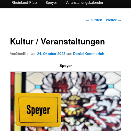
Rheinland-Pfalz
Speyer
Veranstaltungskalender
Beitrags-
←
Zurück
Weiter
→
Navigation
Kultur / Veranstaltungen
Veröffentlicht am
24. Oktober 2023
von
Daniel Kemmerich
Speyer