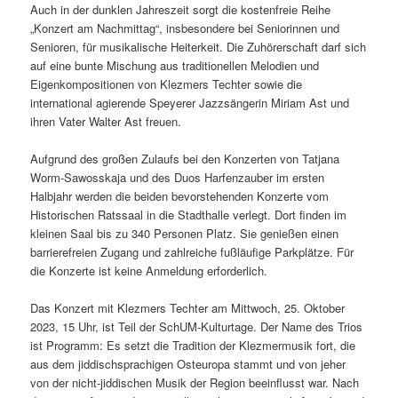
Auch in der dunklen Jahreszeit sorgt die kostenfreie Reihe
„Konzert am Nachmittag“, insbesondere bei Seniorinnen und
Senioren, für musikalische Heiterkeit. Die Zuhörerschaft darf sich
auf eine bunte Mischung aus traditionellen Melodien und
Eigenkompositionen von Klezmers Techter sowie die
international agierende Speyerer Jazzsängerin Miriam Ast und
ihren Vater Walter Ast freuen.
Aufgrund des großen Zulaufs bei den Konzerten von Tatjana
Worm-Sawosskaja und des Duos Harfenzauber im ersten
Halbjahr werden die beiden bevorstehenden Konzerte vom
Historischen Ratssaal in die Stadthalle verlegt. Dort finden im
kleinen Saal bis zu 340 Personen Platz. Sie genießen einen
barrierefreien Zugang und zahlreiche fußläufige Parkplätze. Für
die Konzerte ist keine Anmeldung erforderlich.
Das Konzert mit Klezmers Techter am Mittwoch, 25. Oktober
2023, 15 Uhr, ist Teil der SchUM-Kulturtage. Der Name des Trios
ist Programm: Es setzt die Tradition der Klezmermusik fort, die
aus dem jiddischsprachigen Osteuropa stammt und von jeher
von der nicht-jiddischen Musik der Region beeinflusst war. Nach