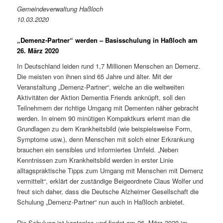
Gemeindeverwaltung Haßloch
10.03.2020
„Demenz‐Partner“ werden – Basisschulung in Haßloch am
26. März 2020
In Deutschland leiden rund 1,7 Millionen Menschen an Demenz.
Die meisten von ihnen sind 65 Jahre und älter. Mit der
Veranstaltung „Demenz-Partner“, welche an die weltweiten
Aktivitäten der Aktion Dementia Friends anknüpft, soll den
Teilnehmern der richtige Umgang mit Dementen näher gebracht
werden. In einem 90 minütigen Kompaktkurs erlernt man die
Grundlagen zu dem Krankheitsbild (wie beispielsweise Form,
Symptome usw.), denn Menschen mit solch einer Erkrankung
brauchen ein sensibles und informiertes Umfeld. „Neben
Kenntnissen zum Krankheitsbild werden in erster Linie
alltagspraktische Tipps zum Umgang mit Menschen mit Demenz
vermittelt“, erklärt der zuständige Beigeordnete Claus Wolfer und
freut sich daher, dass die Deutsche Alzheimer Gesellschaft die
Schulung „Demenz-Partner“ nun auch in Haßloch anbietet.
Die Schulung ist kostenlos und findet am 26. März 2020 im