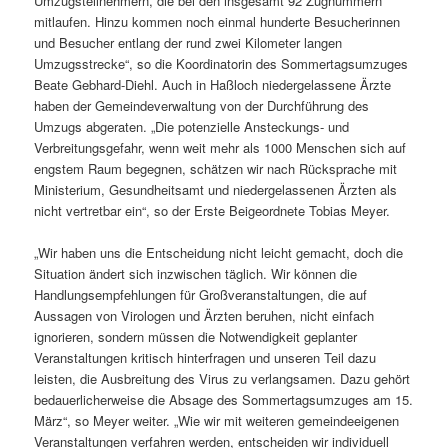
Umzugsteilnehmern, die bei den insgesamt 92 Zugnummern
mitlaufen. Hinzu kommen noch einmal hunderte Besucherinnen
und Besucher entlang der rund zwei Kilometer langen
Umzugsstrecke“, so die Koordinatorin des Sommertagsumzuges
Beate Gebhard-Diehl. Auch in Haßloch niedergelassene Ärzte
haben der Gemeindeverwaltung von der Durchführung des
Umzugs abgeraten. „Die potenzielle Ansteckungs- und
Verbreitungsgefahr, wenn weit mehr als 1000 Menschen sich auf
engstem Raum begegnen, schätzen wir nach Rücksprache mit
Ministerium, Gesundheitsamt und niedergelassenen Ärzten als
nicht vertretbar ein“, so der Erste Beigeordnete Tobias Meyer.
„Wir haben uns die Entscheidung nicht leicht gemacht, doch die
Situation ändert sich inzwischen täglich. Wir können die
Handlungsempfehlungen für Großveranstaltungen, die auf
Aussagen von Virologen und Ärzten beruhen, nicht einfach
ignorieren, sondern müssen die Notwendigkeit geplanter
Veranstaltungen kritisch hinterfragen und unseren Teil dazu
leisten, die Ausbreitung des Virus zu verlangsamen. Dazu gehört
bedauerlicherweise die Absage des Sommertagsumzuges am 15.
März“, so Meyer weiter. „Wie wir mit weiteren gemeindeeigenen
Veranstaltungen verfahren werden, entscheiden wir individuell