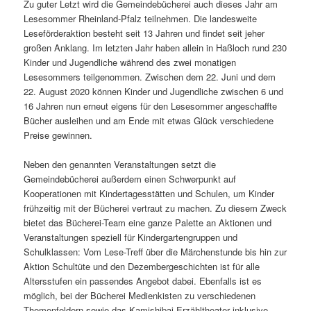
Zu guter Letzt wird die Gemeindebücherei auch dieses Jahr am
Lesesommer Rheinland-Pfalz teilnehmen. Die landesweite
Leseförderaktion besteht seit 13 Jahren und findet seit jeher
großen Anklang. Im letzten Jahr haben allein in Haßloch rund 230
Kinder und Jugendliche während des zwei monatigen
Lesesommers teilgenommen. Zwischen dem 22. Juni und dem
22. August 2020 können Kinder und Jugendliche zwischen 6 und
16 Jahren nun erneut eigens für den Lesesommer angeschaffte
Bücher ausleihen und am Ende mit etwas Glück verschiedene
Preise gewinnen.
Neben den genannten Veranstaltungen setzt die
Gemeindebücherei außerdem einen Schwerpunkt auf
Kooperationen mit Kindertagesstätten und Schulen, um Kinder
frühzeitig mit der Bücherei vertraut zu machen. Zu diesem Zweck
bietet das Bücherei-Team eine ganze Palette an Aktionen und
Veranstaltungen speziell für Kindergartengruppen und
Schulklassen: Vom Lese-Treff über die Märchenstunde bis hin zur
Aktion Schultüte und den Dezembergeschichten ist für alle
Altersstufen ein passendes Angebot dabei. Ebenfalls ist es
möglich, bei der Bücherei Medienkisten zu verschiedenen
Themenfeldern sowie das Kamishibai-Erzähltheater inklusive