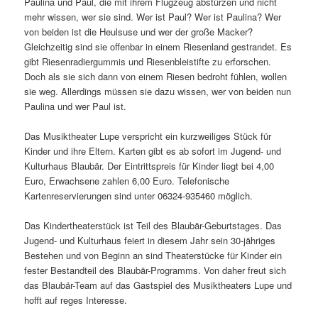
Paulina und Paul, die mit ihrem Flugzeug abstürzen und nicht
mehr wissen, wer sie sind. Wer ist Paul? Wer ist Paulina? Wer
von beiden ist die Heulsuse und wer der große Macker?
Gleichzeitig sind sie offenbar in einem Riesenland gestrandet. Es
gibt Riesenradiergummis und Riesenbleistifte zu erforschen.
Doch als sie sich dann von einem Riesen bedroht fühlen, wollen
sie weg. Allerdings müssen sie dazu wissen, wer von beiden nun
Paulina und wer Paul ist.
Das Musiktheater Lupe verspricht ein kurzweiliges Stück für
Kinder und ihre Eltern. Karten gibt es ab sofort im Jugend- und
Kulturhaus Blaubär. Der Eintrittspreis für Kinder liegt bei 4,00
Euro, Erwachsene zahlen 6,00 Euro. Telefonische
Kartenreservierungen sind unter 06324-935460 möglich.
Das Kindertheaterstück ist Teil des Blaubär-Geburtstages. Das
Jugend- und Kulturhaus feiert in diesem Jahr sein 30-jähriges
Bestehen und von Beginn an sind Theaterstücke für Kinder ein
fester Bestandteil des Blaubär-Programms. Von daher freut sich
das Blaubär-Team auf das Gastspiel des Musiktheaters Lupe und
hofft auf reges Interesse.