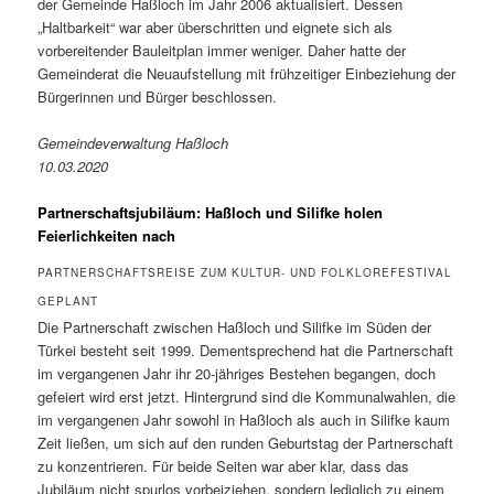
der Gemeinde Haßloch im Jahr 2006 aktualisiert. Dessen
„Haltbarkeit“ war aber überschritten und eignete sich als
vorbereitender Bauleitplan immer weniger. Daher hatte der
Gemeinderat die Neuaufstellung mit frühzeitiger Einbeziehung der
Bürgerinnen und Bürger beschlossen.
Gemeindeverwaltung Haßloch
10.03.2020
Partnerschaftsjubiläum: Haßloch und Silifke holen
Feierlichkeiten nach
PARTNERSCHAFTSREISE ZUM KULTUR- UND FOLKLOREFESTIVAL
GEPLANT
Die Partnerschaft zwischen Haßloch und Silifke im Süden der
Türkei besteht seit 1999. Dementsprechend hat die Partnerschaft
im vergangenen Jahr ihr 20-jähriges Bestehen begangen, doch
gefeiert wird erst jetzt. Hintergrund sind die Kommunalwahlen, die
im vergangenen Jahr sowohl in Haßloch als auch in Silifke kaum
Zeit ließen, um sich auf den runden Geburtstag der Partnerschaft
zu konzentrieren. Für beide Seiten war aber klar, dass das
Jubiläum nicht spurlos vorbeiziehen, sondern lediglich zu einem