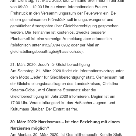
Am Dienstag, 17. März 2020, lädt Christine Steinmetz in der Zeit
von 09:30 – 12:00 Uhr zu einem Internationalen Frauen-
Frühstück in den Versammlungsraum der Feuerwehr ein. Bei
einem gemeinsamen Frühstück soll in ungezwungener und
gemütlicher Atmosphäre über Gleichberechtigung gesprochen
werden. Die Teilnahme ist kostenlos, zwecks besserer
Planbarkeit ist eine vorherige Anmeldung aber erforderlich
(telefonisch unter 0152/0794 6932 oder per Mail an
gleichstellungsbeauftragte@hassloch.de).
21. März 2020: Jede*r für Gleichberechtigung
Am Samstag, 21. März 2020 findet ein Informationsvortrag unter
dem Motto „Jede*r für Gleichberechtigung“ statt. Gemeinsam mit
der Gleichstellungsbeauftragten des Landeskreises, Christina
Koterba-Göbel, wird Christine Steinmetz über die
Gleichberechtigung im Jahr 2020 informieren. Beginn ist um
17:00 Uhr. Veranstaltungsort ist das Haßlocher Jugend- und
Kulturhaus Blaubär. Der Eintritt ist frei.
30. März 2020: Narzissmus – Ist eine Beziehung mit einem
Narzissten möglich?
Am Montag, 30. März 2020, ist Gestalttherapeutin Kerstin Sleik