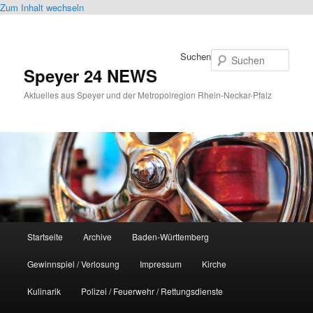
Zum Inhalt wechseln
Suchen
Speyer 24 NEWS
Aktuelles aus Speyer und der Metropolregion Rhein-Neckar-Pfalz
Hauptmenü
Startseite
Archive
Baden-Württemberg
Gewinnspiel / Verlosung
Impressum
Kirche
Kulinarik
Polizei / Feuerwehr / Rettungsdienste