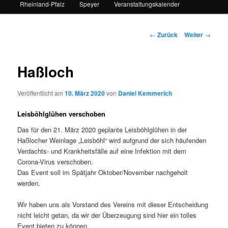
Rheinland-Pfalz
Speyer
Veranstaltungskalender
Beitrags-
←
Zurück
Weiter
→
Navigation
Haßloch
Veröffentlicht am
10. März 2020
von
Daniel Kemmerich
Leisböhlglühen verschoben
Das für den 21. März 2020 geplante Leisböhlglühen in der
Haßlocher Weinlage „Leisböhl“ wird aufgrund der sich häufenden
Verdachts- und Krankheitsfälle auf eine Infektion mit dem
Corona-Virus verschoben.
Das Event soll im Spätjahr Oktober/November nachgeholt
werden.
Wir haben uns als Vorstand des Vereins mit dieser Entscheidung
nicht leicht getan, da wir der Überzeugung sind hier ein tolles
Event bieten zu können.