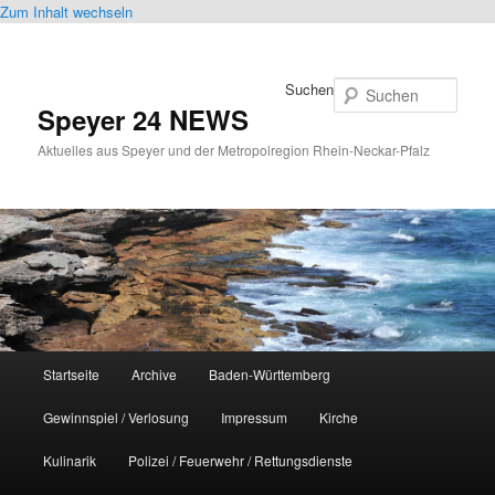
Zum Inhalt wechseln
Suchen
Speyer 24 NEWS
Aktuelles aus Speyer und der Metropolregion Rhein-Neckar-Pfalz
Hauptmenü
Startseite
Archive
Baden-Württemberg
Gewinnspiel / Verlosung
Impressum
Kirche
Kulinarik
Polizei / Feuerwehr / Rettungsdienste