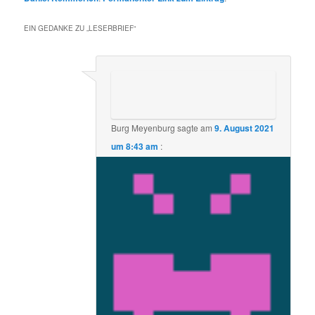
EIN GEDANKE ZU „
LESERBRIEF
“
Burg Meyenburg
sagte am
9. August 2021
um 8:43 am
:
Ich habe in einer katholischen Kita in
Oldenburg gearbeitet, dort gab es
ebebfalls einen auffälligen Mitarbeitern
was ich mehrfach der Leitung mitgeteilt
habe! …am Ende wurde mir fristlos
gekündigt!!!
Seither bin ich krank geschrieben und
werde nie wieder in einer Kita arbeiten!
Da ich seitdem unter Ängsten leider
möchte ich anonym bleiben!
Ich hoffe sehr das dieser Fall zu einem