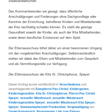
Staatsanwaltschaft.
Den Kommentierenden sei gesagt, dass öffentliche
Anschuldigungen und Forderungen ohne Sachgrundlage oder
Kenntnis der Einrichtung, betroffener Kindern und Mitarbeitender
der Kita nachhaltig schaden können. Es steht die geistige
Gesundheit sowohl der Kinder, als auch der Kita Mitarbeitenden,
sowie deren beruflicher Existenzen auf dem Spiel.
Der Elternausschuss bittet daher um einen besonnenen Umgang
mit den vorgebrachten Anschuldigungen. Selbstverständlich
stehen wir dabei den Eltern und Mitarbeitenden zum Gespräch
und als Vermittlungsstelle zur Verfügung.
Der Elternausschuss der Kita St. Christophorus, Speyer
Dieser Eintrag wurde veröffentlicht in
Verschiedenes
und
verschlagwortet mit
Dompfarrei Pax Christi
,
Kindergarten
,
Kindertagesstätte
,
Kita St. Christopherus
,
Pfarrei Pax Christi
Speyer
,
sexueller Missbrauch
,
sexueller Missbrauch
Kindertagesstätte Speyer
,
sexueller Missbrauch Kita Speyer
,
Speyer
,
Staatsanwaltschaft Frankenthal
,
Vergewaltigung
von
Daniel Kemmerich
.
Permanenter Link zum Eintrag
.