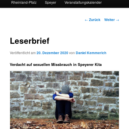
Rheinland-Pfalz
Speyer
Veranstaltungskalender
Beitrags-
←
Zurück
Weiter
→
Navigation
Leserbrief
Veröffentlicht am
20. Dezember 2020
von
Daniel Kemmerich
Verdacht auf sexuellen Missbrauch in Speyerer Kita