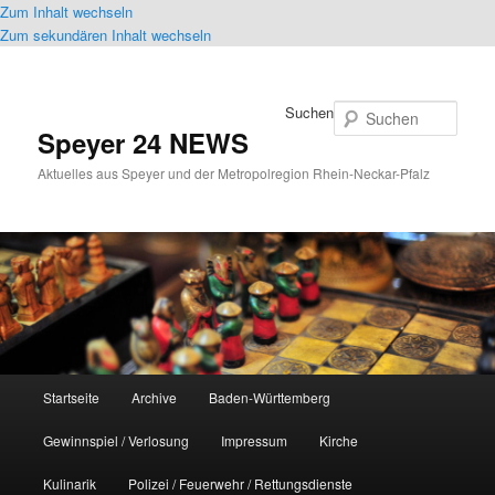
Zum Inhalt wechseln
Zum sekundären Inhalt wechseln
Suchen
Speyer 24 NEWS
Aktuelles aus Speyer und der Metropolregion Rhein-Neckar-Pfalz
Hauptmenü
Startseite
Archive
Baden-Württemberg
Gewinnspiel / Verlosung
Impressum
Kirche
Kulinarik
Polizei / Feuerwehr / Rettungsdienste