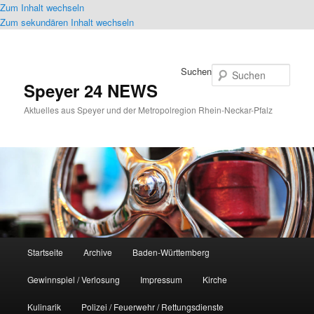
Zum Inhalt wechseln
Zum sekundären Inhalt wechseln
Suchen
Speyer 24 NEWS
Aktuelles aus Speyer und der Metropolregion Rhein-Neckar-Pfalz
Hauptmenü
Startseite
Archive
Baden-Württemberg
Gewinnspiel / Verlosung
Impressum
Kirche
Kulinarik
Polizei / Feuerwehr / Rettungsdienste