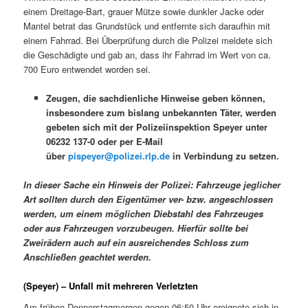
einem Dreitage-Bart, grauer Mütze sowie dunkler Jacke oder
Mantel betrat das Grundstück und entfernte sich daraufhin mit
einem Fahrrad. Bei Überprüfung durch die Polizei meldete sich
die Geschädigte und gab an, dass ihr Fahrrad im Wert von ca.
700 Euro entwendet worden sei.
Zeugen, die sachdienliche Hinweise geben können,
insbesondere zum bislang unbekannten Täter, werden
gebeten sich mit der Polizeiinspektion Speyer unter
06232 137-0 oder per E-Mail
über
pispeyer@polizei.rlp.de
in Verbindung zu setzen.
In dieser Sache ein Hinweis der Polizei: Fahrzeuge jeglicher
Art sollten durch den Eigentümer ver- bzw. angeschlossen
werden, um einem möglichen Diebstahl des Fahrzeuges
oder aus Fahrzeugen vorzubeugen. Hierfür sollte bei
Zweirädern auch auf ein ausreichendes Schloss zum
Anschließen geachtet werden.
(Speyer) – Unfall mit mehreren Verletzten
Am frühen Donnerstagmorgen gegen 06:50 Uhr ereignete sich in