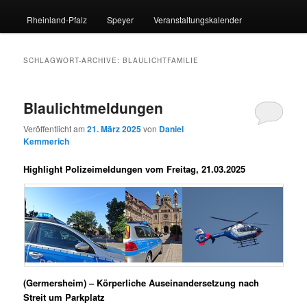
Rheinland-Pfalz
Speyer
Veranstaltungskalender
SCHLAGWORT-ARCHIVE:
BLAULICHTFAMILIE
Blaulichtmeldungen
Veröffentlicht am
21. März 2025
von
Daniel
Kemmerich
Highlight Polizeimeldungen vom Freitag, 21.03.2025
(Germersheim) – Körperliche Auseinandersetzung nach
Streit um Parkplatz