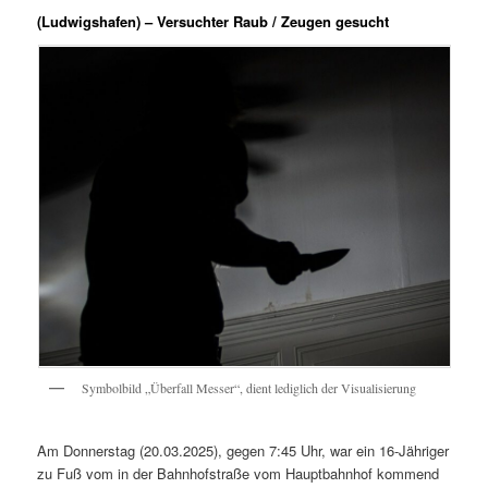
(Ludwigshafen) – Versuchter Raub / Zeugen gesucht
Symbolbild „Überfall Messer“, dient lediglich der Visualisierung
Am Donnerstag (20.03.2025), gegen 7:45 Uhr, war ein 16-Jähriger
zu Fuß vom in der Bahnhofstraße vom Hauptbahnhof kommend