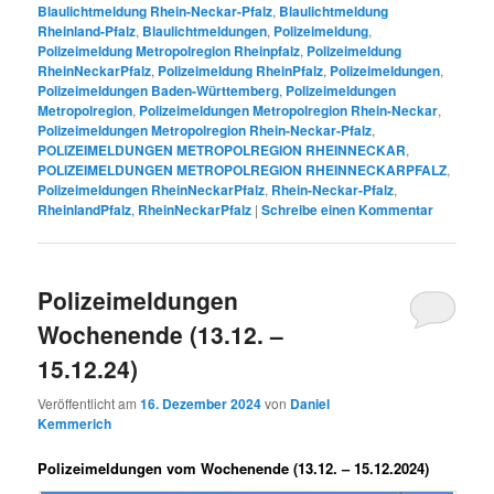
Blaulichtmeldung Rhein-Neckar-Pfalz
,
Blaulichtmeldung
Rheinland-Pfalz
,
Blaulichtmeldungen
,
Polizeimeldung
,
Polizeimeldung Metropolregion Rheinpfalz
,
Polizeimeldung
RheinNeckarPfalz
,
Polizeimeldung RheinPfalz
,
Polizeimeldungen
,
Polizeimeldungen Baden-Württemberg
,
Polizeimeldungen
Metropolregion
,
Polizeimeldungen Metropolregion Rhein-Neckar
,
Polizeimeldungen Metropolregion Rhein-Neckar-Pfalz
,
POLIZEIMELDUNGEN METROPOLREGION RHEINNECKAR
,
POLIZEIMELDUNGEN METROPOLREGION RHEINNECKARPFALZ
,
Polizeimeldungen RheinNeckarPfalz
,
Rhein-Neckar-Pfalz
,
RheinlandPfalz
,
RheinNeckarPfalz
|
Schreibe einen Kommentar
Polizeimeldungen
Wochenende (13.12. –
15.12.24)
Veröffentlicht am
16. Dezember 2024
von
Daniel
Kemmerich
Polizeimeldungen vom Wochenende (13.12. – 15.12.2024)