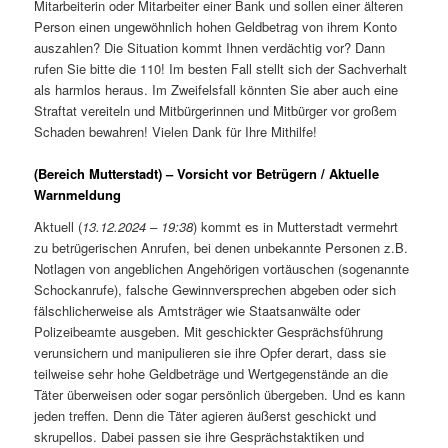
Mitarbeiterin oder Mitarbeiter einer Bank und sollen einer älteren
Person einen ungewöhnlich hohen Geldbetrag von ihrem Konto
auszahlen? Die Situation kommt Ihnen verdächtig vor? Dann
rufen Sie bitte die 110! Im besten Fall stellt sich der Sachverhalt
als harmlos heraus. Im Zweifelsfall könnten Sie aber auch eine
Straftat vereiteln und Mitbürgerinnen und Mitbürger vor großem
Schaden bewahren! Vielen Dank für Ihre Mithilfe!
(Bereich Mutterstadt) – Vorsicht vor Betrügern / Aktuelle
Warnmeldung
Aktuell (
13.12.2024 – 19:38
) kommt es in Mutterstadt vermehrt
zu betrügerischen Anrufen, bei denen unbekannte Personen z.B.
Notlagen von angeblichen Angehörigen vortäuschen (sogenannte
Schockanrufe), falsche Gewinnversprechen abgeben oder sich
fälschlicherweise als Amtsträger wie Staatsanwälte oder
Polizeibeamte ausgeben. Mit geschickter Gesprächsführung
verunsichern und manipulieren sie ihre Opfer derart, dass sie
teilweise sehr hohe Geldbeträge und Wertgegenstände an die
Täter überweisen oder sogar persönlich übergeben. Und es kann
jeden treffen. Denn die Täter agieren äußerst geschickt und
skrupellos. Dabei passen sie ihre Gesprächstaktiken und