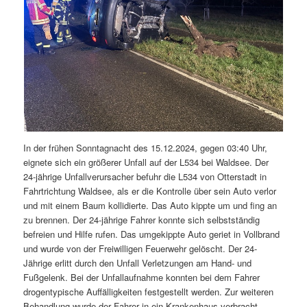
In der frühen Sonntagnacht des 15.12.2024, gegen 03:40 Uhr,
eignete sich ein größerer Unfall auf der L534 bei Waldsee. Der
24-jährige Unfallverursacher befuhr die L534 von Otterstadt in
Fahrtrichtung Waldsee, als er die Kontrolle über sein Auto verlor
und mit einem Baum kollidierte. Das Auto kippte um und fing an
zu brennen. Der 24-jährige Fahrer konnte sich selbstständig
befreien und Hilfe rufen. Das umgekippte Auto geriet in Vollbrand
und wurde von der Freiwilligen Feuerwehr gelöscht. Der 24-
Jährige erlitt durch den Unfall Verletzungen am Hand- und
Fußgelenk. Bei der Unfallaufnahme konnten bei dem Fahrer
drogentypische Auffälligkeiten festgestellt werden. Zur weiteren
Behandlung wurde der Fahrer in ein Krankenhaus verbracht,