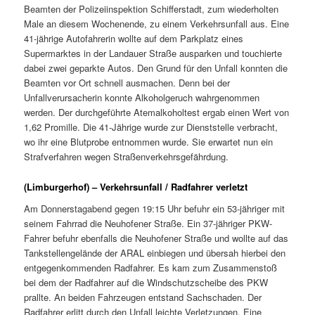
Beamten der Polizeiinspektion Schifferstadt, zum wiederholten
Male an diesem Wochenende, zu einem Verkehrsunfall aus. Eine
41-jährige Autofahrerin wollte auf dem Parkplatz eines
Supermarktes in der Landauer Straße ausparken und touchierte
dabei zwei geparkte Autos. Den Grund für den Unfall konnten die
Beamten vor Ort schnell ausmachen. Denn bei der
Unfallverursacherin konnte Alkoholgeruch wahrgenommen
werden. Der durchgeführte Atemalkoholtest ergab einen Wert von
1,62 Promille. Die 41-Jährige wurde zur Dienststelle verbracht,
wo ihr eine Blutprobe entnommen wurde. Sie erwartet nun ein
Strafverfahren wegen Straßenverkehrsgefährdung.
(Limburgerhof) – Verkehrsunfall / Radfahrer verletzt
Am Donnerstagabend gegen 19:15 Uhr befuhr ein 53-jähriger mit
seinem Fahrrad die Neuhofener Straße. Ein 37-jähriger PKW-
Fahrer befuhr ebenfalls die Neuhofener Straße und wollte auf das
Tankstellengelände der ARAL einbiegen und übersah hierbei den
entgegenkommenden Radfahrer. Es kam zum Zusammenstoß
bei dem der Radfahrer auf die Windschutzscheibe des PKW
prallte. An beiden Fahrzeugen entstand Sachschaden. Der
Radfahrer erlitt durch den Unfall leichte Verletzungen. Eine