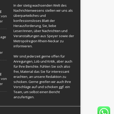
In der stetig wachsenden Welt des
Nachrichtenwesens stellen wir uns als
g
überparteiliches und
t von
konfessionsloses Blatt der
er
Herausforderung, Sie, liebe
Leser/innen, über Nachrichten und
Veranstaltungen aus Speyer sowie der
sage
Metropolregion Rhein-Neckar zu
informieren.
er
Wir sind jederzeit gerne offen für
Anregungen, Lob und Kritik, aber auch
für Ihre Berichte. Fühlen Sie sich also
frei, Material das Sie für interessant
g
erachten, an unsere Redaktion zu
t von
schicken. Gerne greifen wir auch Ihre
er
Vorschläge auf und schicken ggf. ein
Team, um selbst einen Bericht
anzufertigen.