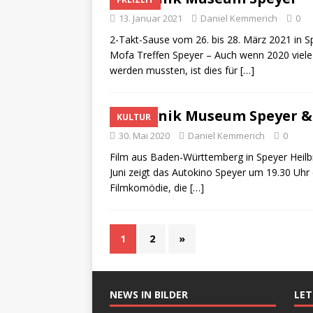
13. Januar 2021
Daniel Kemmerich
0
2-Takt-Sause vom 26. bis 28. März 2021 in
Mofa Treffen Speyer – Auch wenn 2020 viel
werden mussten, ist dies für
[…]
Technik Museum Speyer &
KULTUR
30. Mai 2020
Daniel Kemmerich
0
Film aus Baden-Württemberg in Speyer Heilbr
Juni zeigt das Autokino Speyer um 19.30 Uhr 
Filmkomödie, die
[…]
1
2
»
NEWS IN BILDER
LE