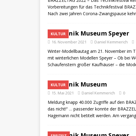
BRAZZELTAG 2022 – Das Technikfestival kehr
Vorbereitungen für das Technikfestival BR
Nach zwei Jahren Corona-Zwangspause kehr
Technik Museum Speyer
KULTUR
16. November 2021
Daniel Kemmerich
Winter-Modellbautag am 21. November im Te
mit winterlichen Modellen Speyer – Ob bei 
Schaufenstern großer Kaufhäuser – die Mode
Technik Museum
KULTUR
15. Mai 2021
Daniel Kemmerich
0
Meldung knapp 40.000 Zugriffe auf den BRA
das nicht!“ … passender konnte der BRAZZE
Hagemann nicht betitelt werden. Am verga
Technik Museum Speyer
FREIZEIT