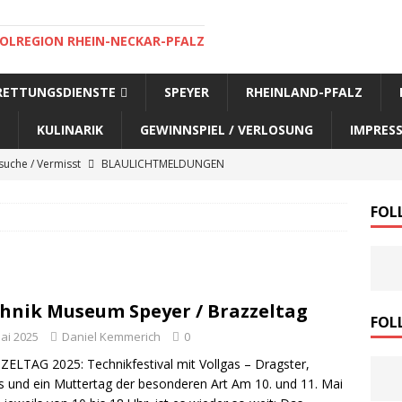
OLREGION RHEIN-NECKAR-PFALZ
 RETTUNGSDIENSTE
SPEYER
RHEINLAND-PFALZ
KULINARIK
GEWINNSPIEL / VERLOSUNG
IMPRES
uche / Vermisst
BLAULICHTMELDUNGEN
uche / Vermisst
BLAULICHTMELDUNGEN
FOL
uche / Vermisst
SPEYER AKTUELL
uche / Vermisst
BLAULICHTMELDUNGEN
ensuche / Vermisst
BLAULICHTMELDUNGEN
hnik Museum Speyer / Brazzeltag
ensuche / Vermisst
BLAULICHTMELDUNGEN
FOL
Mai 2025
Daniel Kemmerich
0
e Warnmeldung der Polizei
BLAULICHTMELDUNGEN
ELTAG 2025: Technikfestival mit Vollgas – Dragster,
sonensuche / Öffentlichkeitsfahndung
BLAULICHTMELDUNGEN
s und ein Muttertag der besonderen Art Am 10. und 11. Mai