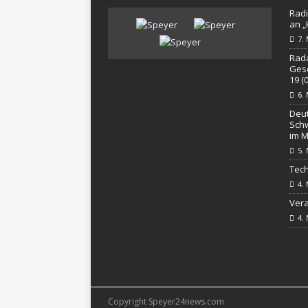
Radi
an 
7.
Rada
Gesc
19 (
6.
Deut
Schw
im M
5.
Tech
4.
Vera
4.
Copyright Speyer24news.com