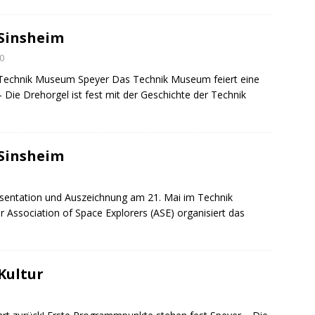
 Konsumcannabisgesetz (KCanG)
BLAULICHTMELDUNGEN
uche / Vermisst
BLAULICHTMELDUNGEN
 Sinsheim
0
Technik Museum Speyer Das Technik Museum feiert eine
 Die Drehorgel ist fest mit der Geschichte der Technik
 Sinsheim
sentation und Auszeichnung am 21. Mai im Technik
ssociation of Space Explorers (ASE) organisiert das
Kultur