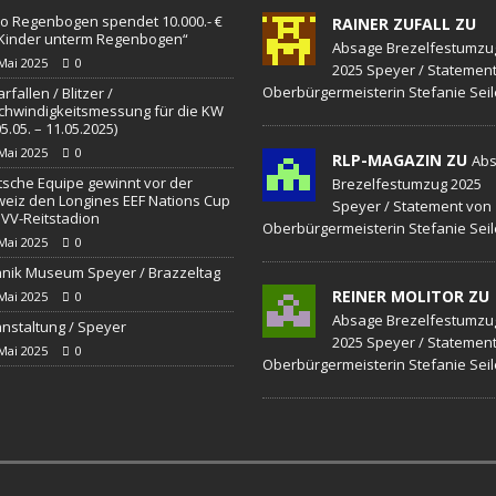
o Regenbogen spendet 10.000.- €
RAINER ZUFALL ZU
„Kinder unterm Regenbogen“
Absage Brezelfestumzu
 Mai 2025
0
2025 Speyer / Statemen
Oberbürgermeisterin Stefanie Seil
rfallen / Blitzer /
hwindigkeitsmessung für die KW
05.05. – 11.05.2025)
 Mai 2025
0
RLP-MAGAZIN ZU
Ab
sche Equipe gewinnt vor der
Brezelfestumzug 2025
eiz den Longines EEF Nations Cup
Speyer / Statement von
VV-Reitstadion
Oberbürgermeisterin Stefanie Seil
 Mai 2025
0
nik Museum Speyer / Brazzeltag
REINER MOLITOR ZU
 Mai 2025
0
Absage Brezelfestumzu
nstaltung / Speyer
2025 Speyer / Statemen
 Mai 2025
0
Oberbürgermeisterin Stefanie Seil