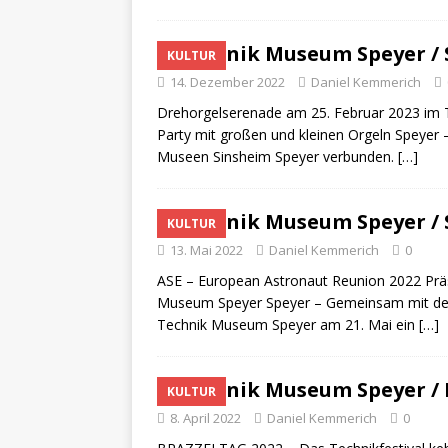
[ 29. März 2024 ]
Polizei /
[ 20. März 2024 ]
Personens
Technik Museum Speyer /
KULTUR
14. Dezember 2022
Daniel Kemmerich
Drehorgelserenade am 25. Februar 2023 im 
Party mit großen und kleinen Orgeln Speyer –
Museen Sinsheim Speyer verbunden.
[…]
Technik Museum Speyer /
KULTUR
13. Mai 2022
Daniel Kemmerich
0
ASE – European Astronaut Reunion 2022 Prä
Museum Speyer Speyer – Gemeinsam mit der A
Technik Museum Speyer am 21. Mai ein
[…]
Technik Museum Speyer / 
KULTUR
8. April 2022
Daniel Kemmerich
0