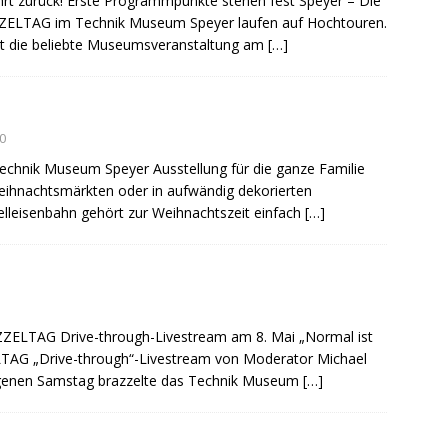
t zurück! Erste Programmpunkte stehen fest Speyer – Die
AZZELTAG im Technik Museum Speyer laufen auf Hochtouren.
t die beliebte Museumsveranstaltung am
[…]
0
chnik Museum Speyer Ausstellung für die ganze Familie
Weihnachtsmärkten oder in aufwändig dekorierten
lleisenbahn gehört zur Weihnachtszeit einfach
[…]
ZZELTAG Drive-through-Livestream am 8. Mai „Normal ist
LTAG „Drive-through“-Livestream von Moderator Michael
ngenen Samstag brazzelte das Technik Museum
[…]