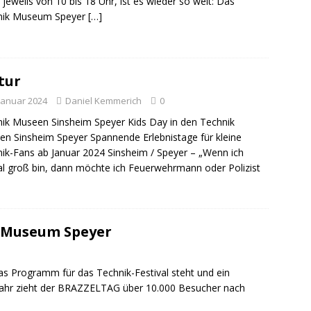
 jeweils von 10 bis 18 Uhr, ist es wieder so weit: Das
sonensuche / Vermisste Person
BLAULICHTMELDUNGEN
nik Museum Speyer
[…]
dung Polizei
BLAULICHTMELDUNGEN
lichkeitsfahndung
BLAULICHTMELDUNGEN
elt – Militärischer Übungsplatz Dudenhofen / Speyer
UMWELT
tur
 Januar 2024
Daniel Kemmerich
0
ik Museen Sinsheim Speyer Kids Day in den Technik
bogen spendet 10.000.- € an „Kinder unterm Regenbogen“
n Sinsheim Speyer Spannende Erlebnistage für kleine
ik-Fans ab Januar 2024 Sinsheim / Speyer – „Wenn ich
l groß bin, dann möchte ich Feuerwehrmann oder Polizist
/ Blitzer / Geschwindigkeitsmessung für die KW 19 (05.05. –
IGKEITSKONTROLLE
uipe gewinnt vor der Schweiz den Longines EEF Nations Cup im
ik Museum Speyer
-WÜRTTEMBERG
eum Speyer / Brazzeltag
SPEYER
Programm für das Technik-Festival steht und ein
r Jahr zieht der BRAZZELTAG über 10.000 Besucher nach
g / Speyer
SPEYER