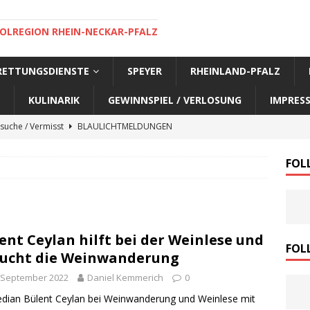
OLREGION RHEIN-NECKAR-PFALZ
 RETTUNGSDIENSTE
SPEYER
RHEINLAND-PFALZ
KULINARIK
GEWINNSPIEL / VERLOSUNG
IMPRES
suche / Vermisst
BLAULICHTMELDUNGEN
suche / Vermisst
BLAULICHTMELDUNGEN
FOL
suche / Vermisst
BLAULICHTMELDUNGEN
suche / Vermisst
SPEYER AKTUELL
suche / Vermisst
BLAULICHTMELDUNGEN
ent Ceylan hilft bei der Weinlese und
nensuche / Vermisst
BLAULICHTMELDUNGEN
FOL
ucht die Weinwanderung
nensuche / Vermisst
BLAULICHTMELDUNGEN
 September 2022
Daniel Kemmerich
0
e Warnmeldung der Polizei
BLAULICHTMELDUNGEN
ian Bülent Ceylan bei Weinwanderung und Weinlese mit