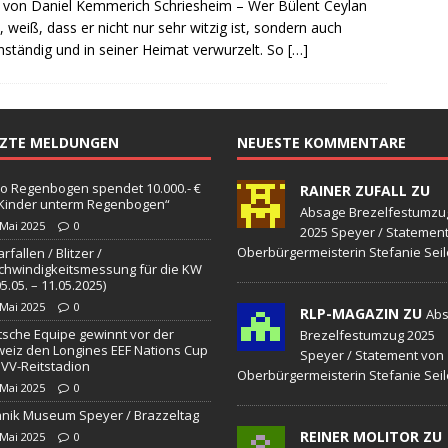
 von Daniel Kemmerich Schriesheim – Wer Bülent Ceylan
sonensuche / Öffentlichkeitsfahndung
BLAULICHTMELDUNGEN
, weiß, dass er nicht nur sehr witzig ist, sondern auch
sonensuche / Vermisste Person
BLAULICHTMELDUNGEN
ständig und in seiner Heimat verwurzelt. So
[…]
ldung Polizei
BLAULICHTMELDUNGEN
tlichkeitsfahndung
BLAULICHTMELDUNGEN
TZTE MELDUNGEN
NEUESTE KOMMENTARE
elt – Militärischer Übungsplatz Dudenhofen / Speyer
UMWELT
o Regenbogen spendet 10.000.- €
RAINER ZUFALL ZU
„Kinder unterm Regenbogen“
bogen spendet 10.000.- € an „Kinder unterm Regenbogen“
Absage Brezelfestumzu
 Mai 2025
0
2025 Speyer / Statemen
Oberbürgermeisterin Stefanie Seil
rfallen / Blitzer /
hwindigkeitsmessung für die KW
/ Blitzer / Geschwindigkeitsmessung für die KW 19 (05.05. –
05.05. – 11.05.2025)
 Mai 2025
0
RLP-MAGAZIN ZU
GKEITSKONTROLLE
Ab
sche Equipe gewinnt vor der
Brezelfestumzug 2025
uipe gewinnt vor der Schweiz den Longines EEF Nations Cup im
eiz den Longines EEF Nations Cup
Speyer / Statement von
VV-Reitstadion
Oberbürgermeisterin Stefanie Seil
-WÜRTTEMBERG
 Mai 2025
0
nik Museum Speyer / Brazzeltag
eum Speyer / Brazzeltag
SPEYER
REINER MOLITOR ZU
 Mai 2025
0