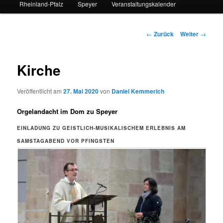
Rheinland-Pfalz
Speyer
Veranstaltungskalender
Beitrags-
←
Zurück
Weiter
→
Navigation
Kirche
Veröffentlicht am
27. Mai 2020
von
Daniel Kemmerich
Orgelandacht im Dom zu Speyer
EINLADUNG ZU GEISTLICH-MUSIKALISCHEM ERLEBNIS AM
SAMSTAGABEND VOR PFINGSTEN