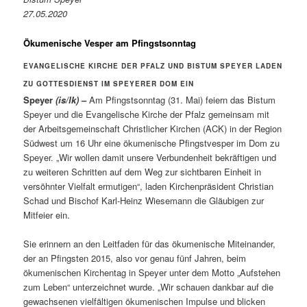
27.05.2020
Ökumenische Vesper am Pfingstsonntag
EVANGELISCHE KIRCHE DER PFALZ UND BISTUM SPEYER LADEN
ZU GOTTESDIENST IM SPEYERER DOM EIN
Speyer
(is/lk)
–
Am Pfingstsonntag (31. Mai) feiern das Bistum
Speyer und die Evangelische Kirche der Pfalz gemeinsam mit
der Arbeitsgemeinschaft Christlicher Kirchen (ACK) in der Region
Südwest um 16 Uhr eine ökumenische Pfingstvesper im Dom zu
Speyer. „Wir wollen damit unsere Verbundenheit bekräftigen und
zu weiteren Schritten auf dem Weg zur sichtbaren Einheit in
versöhnter Vielfalt ermutigen“, laden Kirchenpräsident Christian
Schad und Bischof Karl-Heinz Wiesemann die Gläubigen zur
Mitfeier ein.
Sie erinnern an den Leitfaden für das ökumenische Miteinander,
der an Pfingsten 2015, also vor genau fünf Jahren, beim
ökumenischen Kirchentag in Speyer unter dem Motto „Aufstehen
zum Leben“ unterzeichnet wurde. „Wir schauen dankbar auf die
gewachsenen vielfältigen ökumenischen Impulse und blicken