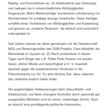
Niedrig- und Armutslöhnen an, oft Arbeitnehmer aus Osteuropa,
und zwängen sie in unterschiedlichste Abhängigkeiten.
Sogenannte „Wohn-Werksverträge“ kombinieren Lohndumping mit
Wuchermieten für schäbige winzige Unterkünfte. Diese Verträge
schaffen einen Teufelskreis von Abhängigkeiten und Ausbeutung
und grenzen an „moderne Sklaverei“, die ethisch und menschlich
inakzeptabel ist.
Seit Jahren mahnen wir daher gemeinsam mit der Gewerkschaft
NGG und Beratungsstellen des DGB-Projekts „Faire Mobilität“ die
Missstände im System an. Zu Recht protestieren in diesen
Tagen auch Bürger wie z.B. Prälat Peter Kossen mit seinem
Verein „Aktion Würde und Gerechtigkeit e.V.“ in Coesfeld
lautstark gegen die ausbeuterischen Strukturen in der
Fleischindustrie vor Ort. Es wird höchste Zeit, dass vielerorts
das Unerhörte endlich Gehör findet.
Die angekündigten Verbesserungen beim Gesundheits- und
Arbeitsschutz und deren strengere Kontrollen durch (personell gut
ausgestatte) Behörden sind ein erster, notwendiger Schritt. Doch
es braucht eine grundlegende politische Intervention.