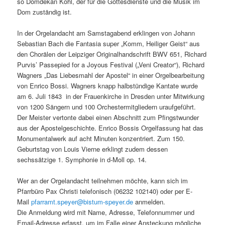
so Domdekan Kohl, der für die Gottesdienste und die Musik im
Dom zuständig ist.
In der Orgelandacht am Samstagabend erklingen von Johann
Sebastian Bach die Fantasia super „Komm, Heiliger Geist“ aus
den Chorälen der Leipziger Originalhandschrift BWV 651, Richard
Purvis’ Passepied for a Joyous Festival („Veni Creator“), Richard
Wagners „Das Liebesmahl der Apostel“ in einer Orgelbearbeitung
von Enrico Bossi. Wagners knapp halbstündige Kantate wurde
am 6. Juli 1843 in der Frauenkirche in Dresden unter Mitwirkung
von 1200 Sängern und 100 Orchestermitgliedern uraufgeführt.
Der Meister vertonte dabei einen Abschnitt zum Pfingstwunder
aus der Apostelgeschichte. Enrico Bossis Orgelfassung hat das
Monumentalwerk auf acht Minuten konzentriert. Zum 150.
Geburtstag von Louis Vierne erklingt zudem dessen
sechssätzige 1. Symphonie in d-Moll op. 14.
Wer an der Orgelandacht teilnehmen möchte, kann sich im
Pfarrbüro Pax Christi telefonisch (06232 102140) oder per E-
Mail
pfarramt.speyer@bistum-speyer.de
anmelden.
Die Anmeldung wird mit Name, Adresse, Telefonnummer und
Email-Adresse erfasst, um im Falle einer Ansteckung mögliche