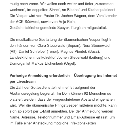
mutig nach vorne. Wir wollen noch weiter und tiefer ‚zusammen
wachsen‘, im doppelten Sinne“, so Bischof und Kirchenpräsident.
Die Vesper wird von Pastor Dr. Jochen Wagner, dem Vorsitzender
der ACK Südwest, sowie von Anja Bein,
Gedächtniskirchengemeinde Speyer, liturgisch mitgestaltet.
Die musikalische Gestaltung der ökumenischen Vesper liegt in
den Händen von Clara Steuerwald (Sopran), Nora Steuerwald
(Alt), Daniel Schreiber (Tenor), Magnus Piontek (Bass),
Landeskirchenmusikdirektor Jochen Steuerwald (Leitung) und
Domorganist Markus Eichenlaub (Orgel).
Vorherige Anmeldung erforderlich – Übertragung ins Internet
per Livestream
Die Zahl der Gottesdienstteilnehmer ist aufgrund der
Abstandsregelung begrenzt. Im Dom können 92 Menschen so
platziert werden, dass der vorgeschriebene Abstand eingehalten
wird. Wer die ökumenische Pfingstvesper mitfeiern möchte, kann
sich ab sofort per E-Mail anmelden. Bei der Anmeldung werden
Name, Adresse, Telefonnummer und Email-Adresse erfasst, um
im Falle einer Ansteckung mögliche Infektionsketten