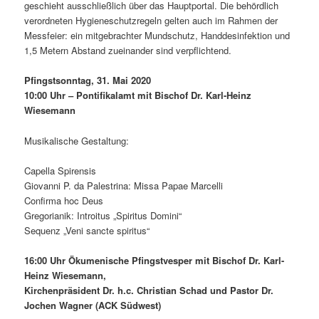
geschieht ausschließlich über das Hauptportal. Die behördlich
verordneten Hygieneschutzregeln gelten auch im Rahmen der
Messfeier: ein mitgebrachter Mundschutz, Handdesinfektion und
1,5 Metern Abstand zueinander sind verpflichtend.
Pfingstsonntag, 31. Mai 2020
10:00 Uhr – Pontifikalamt mit Bischof Dr. Karl-Heinz
Wiesemann
Musikalische Gestaltung:
Capella Spirensis
Giovanni P. da Palestrina: Missa Papae Marcelli
Confirma hoc Deus
Gregorianik: Introitus „Spiritus Domini“
Sequenz „Veni sancte spiritus“
16:00 Uhr Ökumenische Pfingstvesper mit Bischof Dr. Karl-
Heinz Wiesemann,
Kirchenpräsident Dr. h.c. Christian Schad und Pastor Dr.
Jochen Wagner (ACK Südwest)