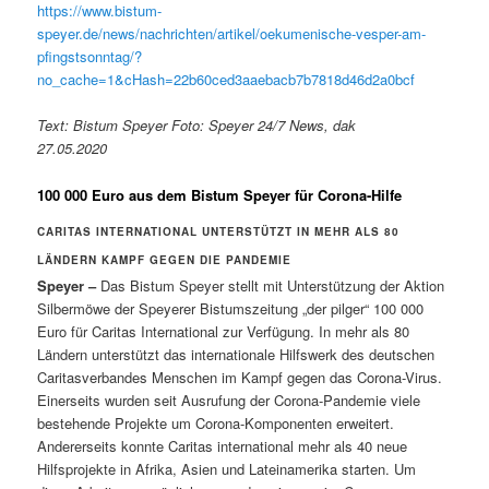
https://www.bistum-
speyer.de/news/nachrichten/artikel/oekumenische-vesper-am-
pfingstsonntag/?
no_cache=1&cHash=22b60ced3aaebacb7b7818d46d2a0bcf
Text: Bistum Speyer Foto: Speyer 24/7 News, dak
27.05.2020
100 000 Euro aus dem Bistum Speyer für Corona-Hilfe
CARITAS INTERNATIONAL UNTERSTÜTZT IN MEHR ALS 80
LÄNDERN KAMPF GEGEN DIE PANDEMIE
Speyer –
Das Bistum Speyer stellt mit Unterstützung der Aktion
Silbermöwe der Speyerer Bistumszeitung „der pilger“ 100 000
Euro für Caritas International zur Verfügung. In mehr als 80
Ländern unterstützt das internationale Hilfswerk des deutschen
Caritasverbandes Menschen im Kampf gegen das Corona-Virus.
Einerseits wurden seit Ausrufung der Corona-Pandemie viele
bestehende Projekte um Corona-Komponenten erweitert.
Andererseits konnte Caritas international mehr als 40 neue
Hilfsprojekte in Afrika, Asien und Lateinamerika starten. Um