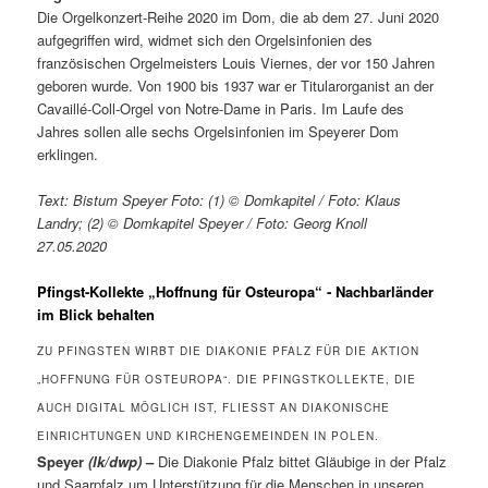
Die Orgelkonzert-Reihe 2020 im Dom, die ab dem 27. Juni 2020
aufgegriffen wird, widmet sich den Orgelsinfonien des
französischen Orgelmeisters Louis Viernes, der vor 150 Jahren
geboren wurde. Von 1900 bis 1937 war er Titularorganist an der
Cavaillé-Coll-Orgel von Notre-Dame in Paris. Im Laufe des
Jahres sollen alle sechs Orgelsinfonien im Speyerer Dom
erklingen.
Text: Bistum Speyer Foto: (1) © Domkapitel / Foto: Klaus
Landry; (2) © Domkapitel Speyer / Foto: Georg Knoll
27.05.2020
Pfingst-Kollekte „Hoffnung für Osteuropa“ ‑ Nachbarländer
im Blick behalten
ZU PFINGSTEN WIRBT DIE DIAKONIE PFALZ FÜR DIE AKTION
„HOFFNUNG FÜR OSTEUROPA“. DIE PFINGSTKOLLEKTE, DIE
AUCH DIGITAL MÖGLICH IST, FLIESST AN DIAKONISCHE E
INRICHTUNGEN UND KIRCHENGEMEINDEN IN POLEN.
Speyer
(lk/dwp)
–
Die Diakonie Pfalz bittet Gläubige in der Pfalz
und Saarpfalz um Unterstützung für die Menschen in unseren