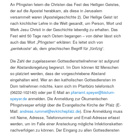
An Pfingsten feiern die Christen das Fest des Heiligen Geistes,
der auf die Apostel herabkam, als diese in Jerusalem
versammelt waren (Apostelgeschichte 2). Der Heilige Geist ist
nach kirchlicher Lehre in die Welt gesandt, um Person, Wort und
Werk Jesu Christi in der Geschichte lebendig zu erhalten. Das
Fest wird 50 Tage nach Ostern begangen – von daher lässt sich
auch das Wort „Pfingsten“ erklären: Es leitet sich von
„pentekoste“ ab, dem griechischen Begriff für „fünfzig“.
Die Zahl der zugelassenen Gottesdienstteilnehmer ist aufgrund
der Abstandsregelung begrenzt. Im Dom können 92 Menschen
so platziert werden, dass der vorgeschriebene Abstand
eingehalten wird. Wer an den katholischen Gottesdiensten im
Dom teilnehmen möchte, kann sich im Pfarrbüro telefonisch
(06232-102140) oder per E-Mail an
pfarramt.speyer@bistum-
speyer.de
anmelden. Die Anmeldung zur Ökumenischen
Pfingstvesper erfolgt über die Evangelische Kirche der Pfalz (E-
Mail:
andreas.rummel@evkirchepfalz.de
). Eine Anmeldung muss
mit Name, Adresse, Telefonnummer und Email-Adresse erfasst
werden, um im Falle einer Ansteckung mögliche Infektionsketten
nachverfolgen zu können. Der Eingang zu allen Gottesdiensten