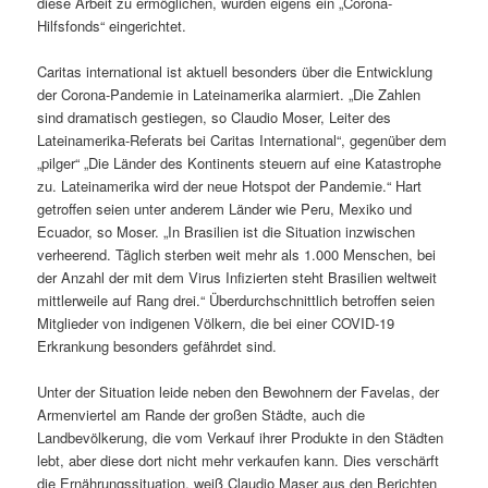
diese Arbeit zu ermöglichen, wurden eigens ein „Corona-
Hilfsfonds“ eingerichtet.
Caritas international ist aktuell besonders über die Entwicklung
der Corona-Pandemie in Lateinamerika alarmiert. „Die Zahlen
sind dramatisch gestiegen, so Claudio Moser, Leiter des
Lateinamerika-Referats bei Caritas International“, gegenüber dem
„pilger“ „Die Länder des Kontinents steuern auf eine Katastrophe
zu. Lateinamerika wird der neue Hotspot der Pandemie.“ Hart
getroffen seien unter anderem Länder wie Peru, Mexiko und
Ecuador, so Moser. „In Brasilien ist die Situation inzwischen
verheerend. Täglich sterben weit mehr als 1.000 Menschen, bei
der Anzahl der mit dem Virus Infizierten steht Brasilien weltweit
mittlerweile auf Rang drei.“ Überdurchschnittlich betroffen seien
Mitglieder von indigenen Völkern, die bei einer COVID-19
Erkrankung besonders gefährdet sind.
Unter der Situation leide neben den Bewohnern der Favelas, der
Armenviertel am Rande der großen Städte, auch die
Landbevölkerung, die vom Verkauf ihrer Produkte in den Städten
lebt, aber diese dort nicht mehr verkaufen kann. Dies verschärft
die Ernährungssituation, weiß Claudio Maser aus den Berichten