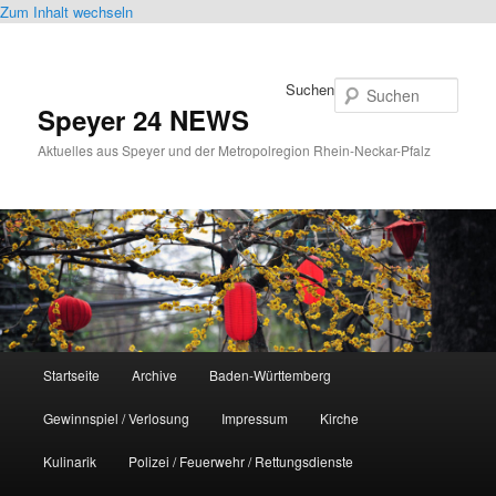
Zum Inhalt wechseln
Suchen
Speyer 24 NEWS
Aktuelles aus Speyer und der Metropolregion Rhein-Neckar-Pfalz
Hauptmenü
Startseite
Archive
Baden-Württemberg
Gewinnspiel / Verlosung
Impressum
Kirche
Kulinarik
Polizei / Feuerwehr / Rettungsdienste