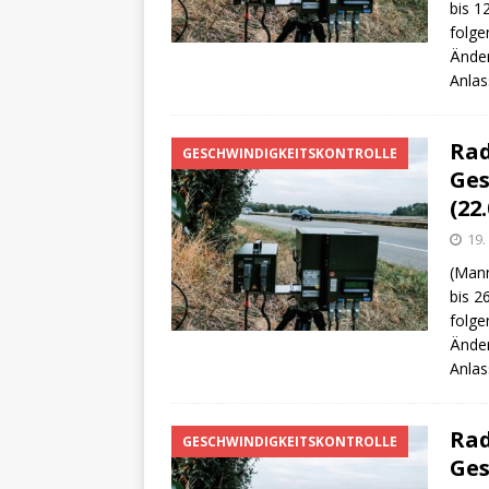
bis 1
folge
Änder
Anlas
Rad
GESCHWINDIGKEITSKONTROLLE
Ges
(22.
19.
(Mann
bis 2
folge
Änder
Anlas
Rad
GESCHWINDIGKEITSKONTROLLE
Ges