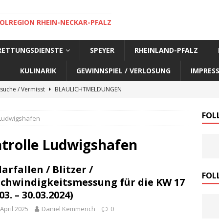
OLREGION RHEIN-NECKAR-PFALZ
 RETTUNGSDIENSTE
SPEYER
RHEINLAND-PFALZ
KULINARIK
GEWINNSPIEL / VERLOSUNG
IMPRES
suche / Vermisst
BLAULICHTMELDUNGEN
suche / Vermisst
BLAULICHTMELDUNGEN
FOL
 Ludwigshafen
suche / Vermisst
BLAULICHTMELDUNGEN
suche / Vermisst
SPEYER AKTUELL
trolle Ludwigshafen
suche / Vermisst
BLAULICHTMELDUNGEN
arfallen / Blitzer /
nensuche / Vermisst
BLAULICHTMELDUNGEN
FOL
chwindigkeitsmessung für die KW 17
nensuche / Vermisst
BLAULICHTMELDUNGEN
03. – 30.03.2024)
e Warnmeldung der Polizei
BLAULICHTMELDUNGEN
 April 2025
Daniel Kemmerich
0