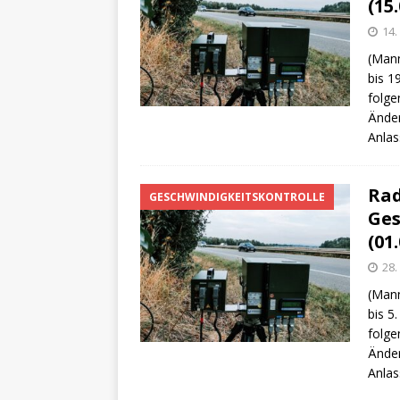
(15.
14.
(Mann
bis 1
folge
Änder
Anlas
Rad
GESCHWINDIGKEITSKONTROLLE
Ges
(01.
28.
(Mann
bis 5
folge
Änder
Anlas