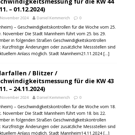
chwindigkeitsmessung für die KW 44
ng / Speyer
SPEYER
11. – 01.12.2024)
/ Konsumcannabisgesetz (KCanG)
BLAULICHTMELDUNGEN
. November 2024
Daniel Kemmerich
0
heim) – Geschwindigkeitskontrollen für die Woche vom 25.
9. November Die Stadt Mannheim führt vom 25. bis 29.
ber in folgenden Straßen Geschwindigkeitskontrollen
: Kurzfristige Änderungen oder zusätzliche Messstellen sind
ktuellem Anlass möglich. Stadt Mannheim21.11.2024
[…]
arfallen / Blitzer /
chwindigkeitsmessung für die KW 43
11. – 24.11.2024)
. November 2024
Daniel Kemmerich
0
heim) – Geschwindigkeitskontrollen für die Woche vom 18.
2. November Die Stadt Mannheim führt vom 18. bis 22.
ber in folgenden Straßen Geschwindigkeitskontrollen
: Kurzfristige Änderungen oder zusätzliche Messstellen sind
ktuellem Anlass möglich. Stadt Mannheim14.11.2024
[…]