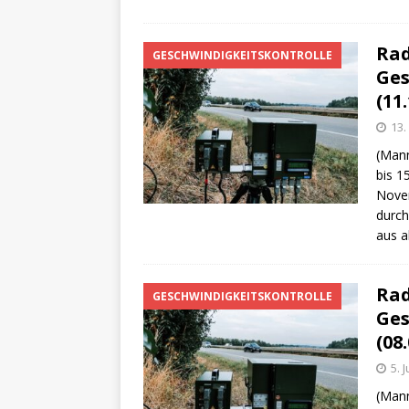
Rad
GESCHWINDIGKEITSKONTROLLE
Ges
(11.
13
(Mann
bis 1
Novem
durch
aus a
Rad
GESCHWINDIGKEITSKONTROLLE
Ges
(08.
5. 
(Mann