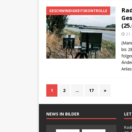
Rad
GESCHWINDIGKEITSKONTROLLE
Ges
(25.
21.
(Mann
bis 2
folge
Änder
Anlas
1
2
…
17
»
NEWS IN BILDER
LE
Radi