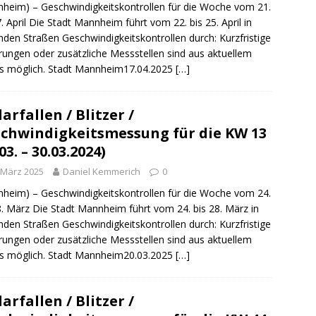
sonensuche / Öffentlichkeitsfahndung
BLAULICHTMELDUNGEN
heim) – Geschwindigkeitskontrollen für die Woche vom 21.
7. April Die Stadt Mannheim führt vom 22. bis 25. April in
sonensuche / Vermisste Person
BLAULICHTMELDUNGEN
nden Straßen Geschwindigkeitskontrollen durch: Kurzfristige
ungen oder zusätzliche Messstellen sind aus aktuellem
ldung Polizei
BLAULICHTMELDUNGEN
s möglich. Stadt Mannheim17.04.2025
[…]
tlichkeitsfahndung
BLAULICHTMELDUNGEN
elt – Militärischer Übungsplatz Dudenhofen / Speyer
UMWELT
arfallen / Blitzer /
chwindigkeitsmessung für die KW 13
03. – 30.03.2024)
bogen spendet 10.000.- € an „Kinder unterm Regenbogen“
 März 2025
Daniel Kemmerich
0
heim) – Geschwindigkeitskontrollen für die Woche vom 24.
/ Blitzer / Geschwindigkeitsmessung für die KW 19 (05.05. –
8. März Die Stadt Mannheim führt vom 24. bis 28. März in
GKEITSKONTROLLE
nden Straßen Geschwindigkeitskontrollen durch: Kurzfristige
ungen oder zusätzliche Messstellen sind aus aktuellem
uipe gewinnt vor der Schweiz den Longines EEF Nations Cup im
s möglich. Stadt Mannheim20.03.2025
[…]
-WÜRTTEMBERG
eum Speyer / Brazzeltag
SPEYER
arfallen / Blitzer /