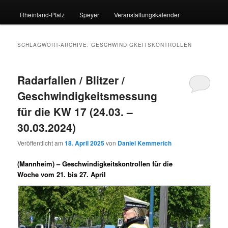
Rheinland-Pfalz
Speyer
Veranstaltungskalender
SCHLAGWORT-ARCHIVE:
GESCHWINDIGKEITSKONTROLLEN
Radarfallen / Blitzer /
Geschwindigkeitsmessung
für die KW 17 (24.03. –
30.03.2024)
Veröffentlicht am
18. April 2025
von
Daniel Kemmerich
(Mannheim) –
Geschwindigkeitskontrollen für die
Woche vom 21. bis 27. April