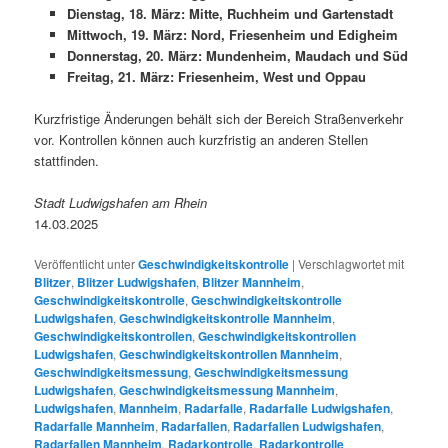
Dienstag, 18. März: Mitte, Ruchheim und Gartenstadt
Mittwoch, 19. März: Nord, Friesenheim und Edigheim
Donnerstag, 20. März: Mundenheim, Maudach und Süd
Freitag, 21. März: Friesenheim, West und Oppau
Kurzfristige Änderungen behält sich der Bereich Straßenverkehr
vor. Kontrollen können auch kurzfristig an anderen Stellen
stattfinden.
Stadt Ludwigshafen am Rhein
14.03.2025
Veröffentlicht unter
Geschwindigkeitskontrolle
|
Verschlagwortet mit
Blitzer
,
Blitzer Ludwigshafen
,
Blitzer Mannheim
,
Geschwindigkeitskontrolle
,
Geschwindigkeitskontrolle
Ludwigshafen
,
Geschwindigkeitskontrolle Mannheim
,
Geschwindigkeitskontrollen
,
Geschwindigkeitskontrollen
Ludwigshafen
,
Geschwindigkeitskontrollen Mannheim
,
Geschwindigkeitsmessung
,
Geschwindigkeitsmessung
Ludwigshafen
,
Geschwindigkeitsmessung Mannheim
,
Ludwigshafen
,
Mannheim
,
Radarfalle
,
Radarfalle Ludwigshafen
,
Radarfalle Mannheim
,
Radarfallen
,
Radarfallen Ludwigshafen
,
Radarfallen Mannheim
,
Radarkontrolle
,
Radarkontrolle