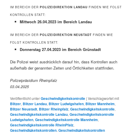
IM BEREICH DER
POLIZEIDIREKTION LANDAU
FINDEN WIE FOLGT
KONTROLLEN STATT:
Mittwoch 26.04.2023 im Bereich Landau
IM BEREICH DER
POLIZEIDIREKTION NEUSTADT
FINDEN WIE
FOLGT KONTROLLEN STATT:
Donnerstag 27.04.2023 im Bereich Grünstadt
Die Polizei weist ausdrücklich darauf hin, dass Kontrollen auch
außerhalb der genannten Zeiten und Örtlichkeiten stattfinden.
Polizeipräsidium Rheinpfalz
03.04.2025
Veröffentlicht unter
Geschwindigkeitskontrolle
|
Verschlagwortet mit
Blitzer
,
Blitzer Landau
,
Blitzer Ludwigshafen
,
Blitzer Mannheim
,
Blitzer Neustadt
,
Blitzer Rheinpfalz
,
Geschwindigkeitskontrolle
,
Geschwindigkeitskontrolle Landau
,
Geschwindigkeitskontrolle
Ludwigshafen
,
Geschwindigkeitskontrolle Mannheim
,
Geschwindigkeitskontrolle RheinPfalz
,
Geschwindigkeitskontrollen
,
Geschwindigkeitskontrollen