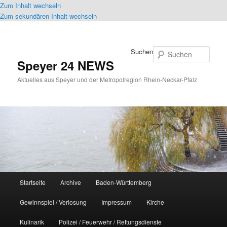
Zum Inhalt wechseln
Zum sekundären Inhalt wechseln
Suchen
Speyer 24 NEWS
Aktuelles aus Speyer und der Metropolregion Rhein-Neckar-Pfalz
Hauptmenü
Startseite
Archive
Baden-Württemberg
Gewinnspiel / Verlosung
Impressum
Kirche
Kulinarik
Polizei / Feuerwehr / Rettungsdienste