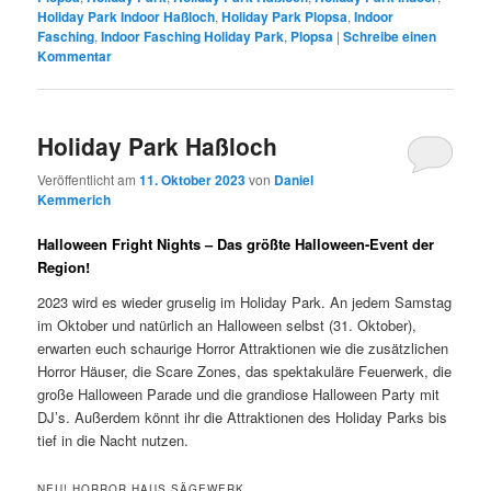
Holiday Park Indoor Haßloch
,
Holiday Park Plopsa
,
Indoor
Fasching
,
Indoor Fasching Holiday Park
,
Plopsa
|
Schreibe einen
Kommentar
Holiday Park Haßloch
Veröffentlicht am
11. Oktober 2023
von
Daniel
Kemmerich
Halloween Fright Nights – Das größte Halloween-Event der
Region!
2023 wird es wieder gruselig im Holiday Park. An jedem Samstag
im Oktober und natürlich an Halloween selbst (31. Oktober),
erwarten euch schaurige Horror Attraktionen wie die zusätzlichen
Horror Häuser, die Scare Zones, das spektakuläre Feuerwerk, die
große Halloween Parade und die grandiose Halloween Party mit
DJ’s. Außerdem könnt ihr die Attraktionen des Holiday Parks bis
tief in die Nacht nutzen.
NEU! HORROR HAUS SÄGEWERK