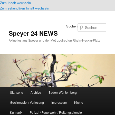
Zum Inhalt wechseln
Zum sekundären Inhalt wechseln
Suchen
Speyer 24 NEWS
Aktuelles aus Speyer und der Metropolregion Rhein-Neckar-Pfalz
Hauptmenü
Startseite
Archive
Baden-Württemberg
Gewinnspiel / Verlosung
Impressum
Kirche
Kulinarik
Polizei / Feuerwehr / Rettungsdienste