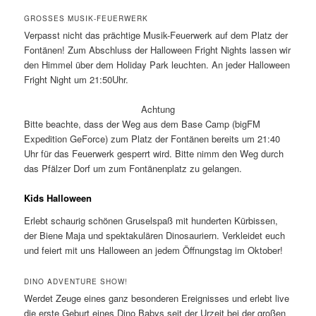
GROSSES MUSIK-FEUERWERK
Verpasst nicht das prächtige Musik-Feuerwerk auf dem Platz der
Fontänen! Zum Abschluss der Halloween Fright Nights lassen wir
den Himmel über dem Holiday Park leuchten. An jeder Halloween
Fright Night um 21:50Uhr.
Achtung
Bitte beachte, dass der Weg aus dem Base Camp (bigFM
Expedition GeForce) zum Platz der Fontänen bereits um 21:40
Uhr für das Feuerwerk gesperrt wird. Bitte nimm den Weg durch
das Pfälzer Dorf um zum Fontänenplatz zu gelangen.
Kids Halloween
Erlebt schaurig schönen Gruselspaß mit hunderten Kürbissen,
der Biene Maja und spektakulären Dinosauriern. Verkleidet euch
und feiert mit uns Halloween an jedem Öffnungstag im Oktober!
DINO ADVENTURE SHOW!
Werdet Zeuge eines ganz besonderen Ereignisses und erlebt live
die erste Geburt eines Dino Babys seit der Urzeit bei der großen