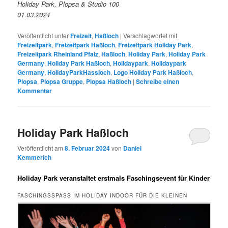
Holiday Park, Plopsa & Studio 100
01.03.2024
Veröffentlicht unter
Freizeit
,
Haßloch
|
Verschlagwortet mit
Freizeitpark
,
Freizeitpark Haßloch
,
Freizeitpark Holiday Park
,
Freizeitpark Rheinland Pfalz
,
Haßloch
,
Holiday Park
,
Holiday Park
Germany
,
Holiday Park Haßloch
,
Holidaypark
,
Holidaypark
Germany
,
HolidayParkHassloch
,
Logo Holiday Park Haßloch
,
Plopsa
,
Plopsa Gruppe
,
Plopsa Haßloch
|
Schreibe einen
Kommentar
Holiday Park Haßloch
Veröffentlicht am
8. Februar 2024
von
Daniel
Kemmerich
Holiday Park veranstaltet erstmals Faschingsevent für Kinder
FASCHINGSSPASS IM HOLIDAY INDOOR FÜR DIE KLEINEN