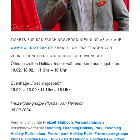
TICKETS FÜR DAS FASCHINGSVERGNÜGEN SIND AB 20€ AUF
WWW.HOLIDAYPARK.DE
ERHÄLTLICH. DAS TRAGEN VON
VERKLEIDUNGEN IST AUSDRÜCKLICH ERWÜNSCHT.
Öffnungszeiten Holiday Indoor während den Faschingsferien:
10.02. 18.02.: 11 Uhr – 18 Uhr
Eventtage „Faschingsspaß“:
10.02. – 13.02.: 11 Uhr – 18 Uhr
Freizeitparkgruppe Plopsa, Jan Reinisch
08.02.2024
Veröffentlicht unter
Freizeit
,
Haßloch
,
Veranstaltungen
|
Verschlagwortet mit
Fasching
,
Fasching Holiday Park
,
Fasching
Holiday Park Indoor
,
Freizeitpark Holiday Park
,
Freizeitparkgruppe
Plopsa
,
Holiday Park
,
Holiday Park Haßloch
,
Holiday Park Indoor
,