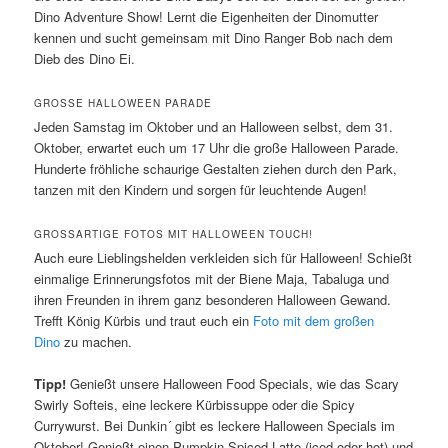
Dino Adventure Show! Lernt die Eigenheiten der Dinomutter
kennen und sucht gemeinsam mit Dino Ranger Bob nach dem
Dieb des Dino Ei.
GROSSE HALLOWEEN PARADE
Jeden Samstag im Oktober und an Halloween selbst, dem 31.
Oktober, erwartet euch um 17 Uhr die große Halloween Parade.
Hunderte fröhliche schaurige Gestalten ziehen durch den Park,
tanzen mit den Kindern und sorgen für leuchtende Augen!
GROSSARTIGE FOTOS MIT HALLOWEEN TOUCH!
Auch eure Lieblingshelden verkleiden sich für Halloween! Schießt
einmalige Erinnerungsfotos mit der Biene Maja, Tabaluga und
ihren Freunden in ihrem ganz besonderen Halloween Gewand.
Trefft König Kürbis und traut euch ein
Foto mit dem großen
Dino
zu machen.
Tipp!
Genießt unsere Halloween Food Specials, wie das Scary
Swirly Softeis, eine leckere Kürbissuppe oder die Spicy
Currywurst. Bei Dunkin´ gibt es leckere Halloween Specials im
Oktober! Genießt einen Pumpkin Spiced Latte (iced oder hot) und