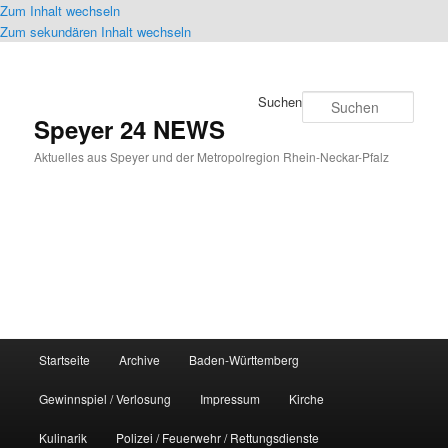
Zum Inhalt wechseln
Zum sekundären Inhalt wechseln
Suchen
Speyer 24 NEWS
Aktuelles aus Speyer und der Metropolregion Rhein-Neckar-Pfalz
Hauptmenü
Startseite
Archive
Baden-Württemberg
Gewinnspiel / Verlosung
Impressum
Kirche
Kulinarik
Polizei / Feuerwehr / Rettungsdienste