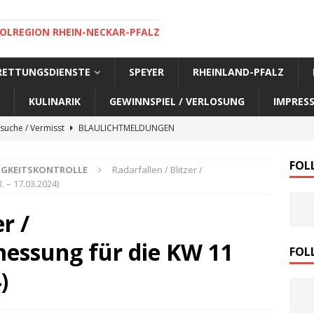
OLREGION RHEIN-NECKAR-PFALZ
 RETTUNGSDIENSTE
SPEYER
RHEINLAND-PFALZ
KULINARIK
GEWINNSPIEL / VERLOSUNG
IMPRES
suche / Vermisst
BLAULICHTMELDUNGEN
suche / Vermisst
BLAULICHTMELDUNGEN
FOL
IGKEITSKONTROLLE
Radarfallen / Blitzer /
suche / Vermisst
BLAULICHTMELDUNGEN
 – 17.03.2024)
suche / Vermisst
SPEYER AKTUELL
r /
suche / Vermisst
BLAULICHTMELDUNGEN
essung für die KW 11
nensuche / Vermisst
BLAULICHTMELDUNGEN
FOL
nensuche / Vermisst
BLAULICHTMELDUNGEN
)
e Warnmeldung der Polizei
BLAULICHTMELDUNGEN