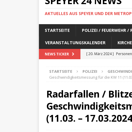
SPEYER 24 NEWS
AKTUELLES AUS SPEYER UND DER METROP
STARTSEITE
POLIZEI / FEUERWEHR /
VERANSTALTUNGSKALENDER
KIRCHE
[ 20. März 2024 ]
Personen
NEWS TICKER
[ 17. März 2024 ]
Personen
STARTSEITE
POLIZEI
GESCHWIND
[ 17. März 2024 ]
Personen
Geschwindigkeitsmessung für die KW 11 (11.03.
[ 17. März 2024 ]
Personen
Radarfallen / Blitze
[ 17. März 2024 ]
Personen
Geschwindigkeitsm
[ 29. Februar 2024 ]
Perso
[ 29. Februar 2024 ]
Perso
(11.03. – 17.03.2024
[ 6. Februar 2024 ]
Aktuell