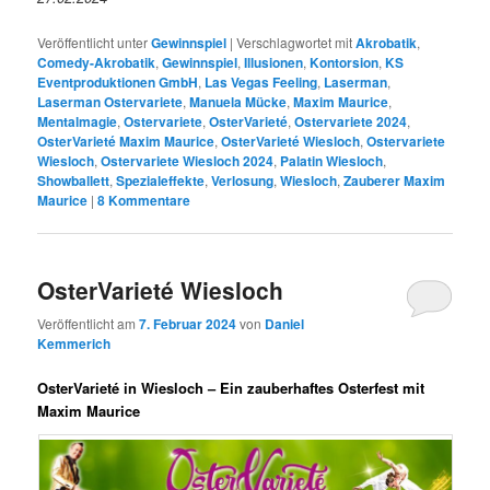
Veröffentlicht unter
Gewinnspiel
|
Verschlagwortet mit
Akrobatik
,
Comedy-Akrobatik
,
Gewinnspiel
,
Illusionen
,
Kontorsion
,
KS
Eventproduktionen GmbH
,
Las Vegas Feeling
,
Laserman
,
Laserman Ostervariete
,
Manuela Mücke
,
Maxim Maurice
,
Mentalmagie
,
Ostervariete
,
OsterVarieté
,
Ostervariete 2024
,
OsterVarieté Maxim Maurice
,
OsterVarieté Wiesloch
,
Ostervariete
Wiesloch
,
Ostervariete Wiesloch 2024
,
Palatin Wiesloch
,
Showballett
,
Spezialeffekte
,
Verlosung
,
Wiesloch
,
Zauberer Maxim
Maurice
|
8
Kommentare
OsterVarieté Wiesloch
Veröffentlicht am
7. Februar 2024
von
Daniel
Kemmerich
OsterVarieté in Wiesloch – Ein zauberhaftes Osterfest mit
Maxim Maurice