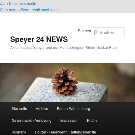
Zum Inhalt wechseln
Zum sekundären Inhalt wechseln
Suchen
Speyer 24 NEWS
Aktuelles aus Speyer und der Metropolregion Rhein-Neckar-Pfalz
Hauptmenü
Startseite
Archive
Baden-Württemberg
Gewinnspiel / Verlosung
Impressum
Kirche
Kulinarik
Polizei / Feuerwehr / Rettungsdienste