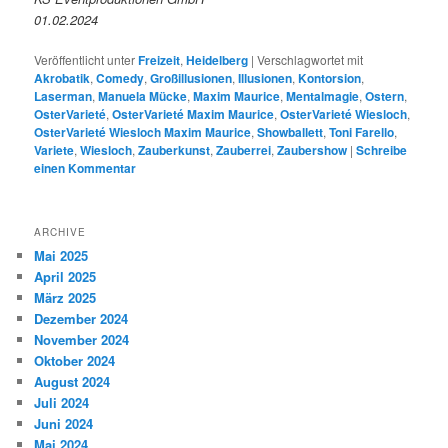
01.02.2024
Veröffentlicht unter
Freizeit
,
Heidelberg
|
Verschlagwortet mit
Akrobatik
,
Comedy
,
Großillusionen
,
Illusionen
,
Kontorsion
,
Laserman
,
Manuela Mücke
,
Maxim Maurice
,
Mentalmagie
,
Ostern
,
OsterVarieté
,
OsterVarieté Maxim Maurice
,
OsterVarieté Wiesloch
,
OsterVarieté Wiesloch Maxim Maurice
,
Showballett
,
Toni Farello
,
Variete
,
Wiesloch
,
Zauberkunst
,
Zauberrei
,
Zaubershow
|
Schreibe
einen Kommentar
ARCHIVE
Mai 2025
April 2025
März 2025
Dezember 2024
November 2024
Oktober 2024
August 2024
Juli 2024
Juni 2024
Mai 2024