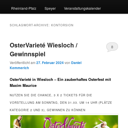
Rheinland-Pfalz
Speyer
Veranstaltungskalender
SCHLAGWORT-ARCHIVE:
KONTORSION
OsterVarieté Wiesloch /
8
Gewinnspiel
Veröffentlicht am
27. Februar 2024
von
Daniel
Kemmerich
OsterVarieté in Wiesloch – Ein zauberhaftes Osterfest mit
Maxim Maurice
NUTZEN SIE DIE CHANCE, 3 X 2 TICKETS FÜR DIE
VORSTELLUNG AM SONNTAG, DEN 31.03. UM 14 UHR (PLÄTZE
KATEGORIE 2 UND 3), GEWINNEN ZU KÖNNEN