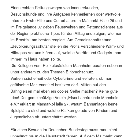
Einen echten Rettungswagen von innen erkunden,
Besuchshunde und ihre Aufgaben kennenlernen oder wertvolle
Infos zu Erste Hilfe und Co. erhalten: In Maimarkt-Halle 26 und
im Freigelände 07 geben Feuerwehren und Rettungsdienste aus
der Region praktische Tipps für den Alltag und zeigen, wie man
im Ernstfall am besten reagiert. Am Gemeinschaftsstand
„Bevölkerungsschutz“ stellen die Profis verschiedene Warn- und
Hilfsapps vor und klären auf, welche Vorräte und Gadgets man
immer im Haus haben sollte.
Die Kollegen vom Polizeipräsidium Mannheim beraten nebenan
unter anderem zu den Themen Einbruchschutz,
Verkehrssicherheit oder Cybercrime und verraten, ob man
gefälschte Markenartikel besitzen darf. Mitten auf den
Bahngleisen mal eben ein cooles Selfie machen? Keine gute
Idee! Der gemeinnützige Verein „Eisenbahnfreunde Mannheim
e.V.“ erklärt in Maimarkt-Halle 27, warum Bahnanlagen keine
Spielplätze sind und welche Risiken gerade von Kindern und
Jugendlichen oft unterschätzt werden.
Für einen Besuch im Deutschen Bundestag muss man nicht
unbedingt bis in die Hauptstadt fahren: Auf dem Maimarkt kann