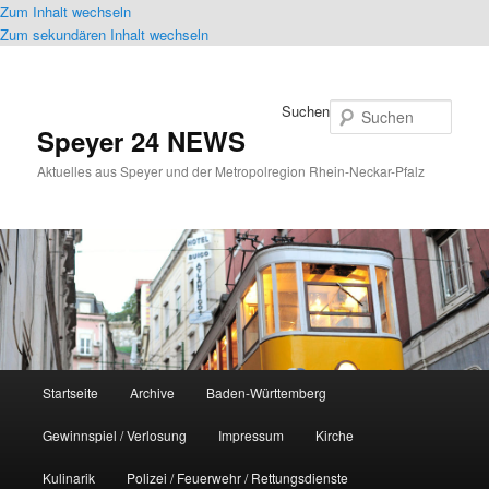
Zum Inhalt wechseln
Zum sekundären Inhalt wechseln
Suchen
Speyer 24 NEWS
Aktuelles aus Speyer und der Metropolregion Rhein-Neckar-Pfalz
Hauptmenü
Startseite
Archive
Baden-Württemberg
Gewinnspiel / Verlosung
Impressum
Kirche
Kulinarik
Polizei / Feuerwehr / Rettungsdienste