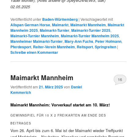
Yadel Möhler); (Alles andere @ Speyer24NEWS, dak)
02.05.2025
Veröffentlicht unter
Baden-Württemberg
|
Verschlagwortet mit
Allspan German Horse
,
Maimarkt
,
Maimarkt Mannheim
,
Maimarkt
Mannheim 2025
,
Maimarkt-Turnier
,
Maimarkt-Turnier 2025
,
Maimarkt-Turnier Mannheim
,
Maimarkt-Turnier Mannheim 2025
,
Mannheimer Maimarkt-Turnier
,
Mary-Ann Fuchs
,
Peter Hofmann
,
Pferdesport
,
Reiter-Verein Mannheim
,
Reitsport
,
Springreiten
|
Schreibe einen Kommentar
Maimarkt Mannheim
16
Veröffentlicht am
21. März 2025
von
Daniel
Kemmerich
Maimarkt Mannheim: Vorverkauf startet am 10. März!
GEWINNSPIEL FÜR 10 X 2 FREIKARTEN AM ENDE DES
BEITRAGES
Vom 26. April bis zum 6. Mai ist der Maimarkt wieder Treffpunkt
und Marktplatz – Neuheiten, Klassiker und persönliche Beratung