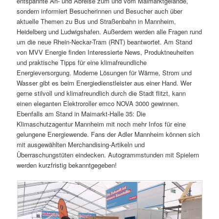
entspannte An- und Abreise zum und vom Maimarktgelände,
sondern informiert Besucherinnen und Besucher auch über
aktuelle Themen zu Bus und Straßenbahn in Mannheim,
Heidelberg und Ludwigshafen. Außerdem werden alle Fragen rund
um die neue Rhein-Neckar-Tram (RNT) beantwortet. Am Stand
von MVV Energie finden Interessierte News, Produktneuheiten
und praktische Tipps für eine klimafreundliche
Energieversorgung. Moderne Lösungen für Wärme, Strom und
Wasser gibt es beim Energiedienstleister aus einer Hand. Wer
gerne stilvoll und klimafreundlich durch die Stadt flitzt, kann
einen eleganten Elektroroller emco NOVA 3000 gewinnen.
Ebenfalls am Stand in Maimarkt-Halle 35: Die
Klimaschutzagentur Mannheim mit noch mehr Infos für eine
gelungene Energiewende. Fans der Adler Mannheim können sich
mit ausgewählten Merchandising-Artikeln und
Überraschungstüten eindecken. Autogrammstunden mit Spielern
werden kurzfristig bekanntgegeben!