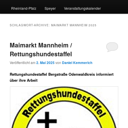
Rheinland-Pfalz
Speyer
Veranstaltungskalender
SCHLAGWORT-ARCHIVE:
MAIMARKT MANNHEIM 2025
Maimarkt Mannheim /
Rettungshundestaffel
Veröffentlicht am
2. Mai 2025
von
Daniel Kemmerich
Rettungshundestaffel Bergstraße Odenwaldkreis informiert
über ihre Arbeit