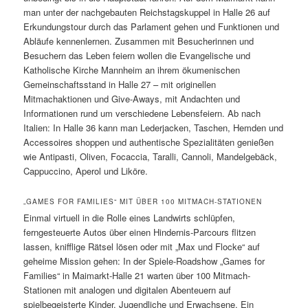
man unter der nachgebauten Reichstagskuppel in Halle 26 auf
Erkundungstour durch das Parlament gehen und Funktionen und
Abläufe kennenlernen. Zusammen mit Besucherinnen und
Besuchern das Leben feiern wollen die Evangelische und
Katholische Kirche Mannheim an ihrem ökumenischen
Gemeinschaftsstand in Halle 27 – mit originellen
Mitmachaktionen und Give-Aways, mit Andachten und
Informationen rund um verschiedene Lebensfeiern. Ab nach
Italien: In Halle 36 kann man Lederjacken, Taschen, Hemden und
Accessoires shoppen und authentische Spezialitäten genießen
wie Antipasti, Oliven, Focaccia, Taralli, Cannoli, Mandelgebäck,
Cappuccino, Aperol und Liköre.
„GAMES FOR FAMILIES“ MIT ÜBER 100 MITMACH-STATIONEN
Einmal virtuell in die Rolle eines Landwirts schlüpfen,
ferngesteuerte Autos über einen Hindernis-Parcours flitzen
lassen, knifflige Rätsel lösen oder mit „Max und Flocke“ auf
geheime Mission gehen: In der Spiele-Roadshow „Games for
Families“ in Maimarkt-Halle 21 warten über 100 Mitmach-
Stationen mit analogen und digitalen Abenteuern auf
spielbegeisterte Kinder, Jugendliche und Erwachsene. Ein