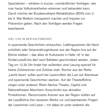
Spezialisten – erklären in kurzen, verständlichen Vorträgen, wie
man heute Volkskrankheiten erkennen und behandeln kann.
Damit möchte der Bundesverband Rehabilitation (BDH) vom 2.
bis 6. Mai Medizin transparent machen und Impulse zur
Prävention geben. Nach den Vorträgen werden Fragen
beantwortet.
VIEL LOS IN DER KULTURECKE!
In spannende Geschichten eintauchen, Lieblingsautoren die Hand
schütteln oder Veranstaltungshäuser aus der Region live auf der
Bühne erleben – das alles ist Kulturecke in Halle 16! In der
Kinder-LeseEcke darf nach Belieben geschmökert werden. Jeden
Tag um 13.30 Uhr findet hier außerdem eine Lesung speziell für
kleine Zuhörerinnen und Zuhörer statt. Bücher aus der Reihe
„Leicht lesen“ sollen auch bei Lesemuffeln die Lust auf Abenteuer
und spannende Geschichten wecken. Auf der TheaterBühne
zeigen unter anderem Rhein Neckar Theater, Capitol und
Nationaltheater Mannheim Ausschnitte aus aktuellen
Produktionen. Renommierte Autoren aus der Region stellen auf
der LeseBühne ihre neuesten Werke vor und beantworten Fragen
der Leserinnen und Leser – mit dabei ist unter anderem die