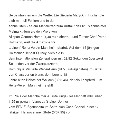
Foto: Yadel Möhler
Beide strahlten um die Wette: Die Siegerin Mary-Ann Fuchs, die
sich mit null Fehlern und in der
schnellsten Zeit am Maifeiertag zum Auftakt des 61. Mannheimer
Maimarkt-Turniers den Preis von
Allspan German Horse (1,40 m) sicherte – und Turnier-Chef Peter
Hofmann, weil die Amazone für
„seinen“ Reiter-Verein Mannheim startet. Auf dem 15-jährigen
Holsteiner Hengst Quincy blieb sie in
dem internationalen Zeitspringen mit 62.82 Sekunden über zwei
Sekunden vor der Zweitplatzierten
Dominique Michelle Weber-Henn (RFV Ludwigshafen) im Sattel
von Chasseur en blanc, dem bereits 18
Jahre alten Holsteiner Wallach (0/65.46), der als Lehrpferd – im
Reiter-Verein Mannheim steht!
Im Preis der Mannheimer Ausstellungs-Gesellschaft mbH über
1,25 m gewann Vanessa Steiger-Dehner
vom FRV Fußgönnheim im Sattel von Coco Chanel, einer 17-
jährigen Hannoveraner Stute (0/67.95) vor