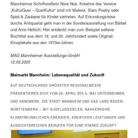
Mannheimer Schriftstellerin Nora Noé. Kreative des Vereins
„KulturQuer – QuerKultur“ sind mit Malerei, Slam Poetry oder
Spiel & Zauberei für Kinder vertreten. Auf Erkundungsreise
durchs Antiquariat geht man in der Sonderausstellung von Bärbel
und Arno Hettich: Hier entdeckt man zum Beispiel seltene
Buchtitel aus dem 19. und 20. Jahrhundert sowie Original-
Kinoplakate aus den 1970er-Jahren.
MAG Mannheimer Ausstellungs-GmbH
12.03.2025
Maimarkt Mannheim: Lebensqualität und Zukunft
AUF DEUTSCHLANDS GRÖSSTER REGIONALMESSE P
RÄSENTIEREN SICH VOM 26. APRIL BIS 6. MAI UNTERNEHMEN U
ND HANDWERK, DIE STADT MANNHEIM UND DAS LAND BADEN-W
ÜRTTEMBERG – MIT AUSFLUGSZIELEN, NAHVERKEHR, K
LIMAFREUNDLICHEN ENERGIEN, KREATIVEN LEISTUNGEN UND A
USSICHTSREICHEN BERUFEN FÜR EINE STARKE ZUKUNFT