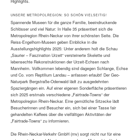
Highlights.
UNSERE METROPOLREGION: SO SCHÖN VIELSEITIG!
Spannende Museen für die ganze Familie, beeindruckende
Schlösser und viel Natur: In Halle 35 präsentiert sich die
Metropolregion Rhein-Neckar von ihrer schönsten Seite. Die
Reiss-Engelhorn-Museen geben Einblicke in die
Ausstellungshighlights 2025: Unter anderem holt die Schau
„Saurier – Faszination Urzeit“ versteinerte Skelette und
lebensechte Rekonstruktionen der Urzeit-Echsen nach
Mannheim. Vollkommen lebendig sind dagegen Schlange, Echse
und Co. vom Reptilium Landau – anfassen erlaubt! Der Geo-
Naturpark Bergstraße-Odenwald lädt zu ausgedehnten
Spaziergängen ein. Auf einer eigenen Sonderfläche präsentieren
sich 2025 erstmals verschiedene „Fairtrade-Towns“ der
Metropolregion Rhein-Neckar. Eine gemütliche Sitzecke lädt
Besucherinnen und Besucher ein, sich bei einer Tasse fair
gehandelten Kaffees über die vielfältigen Aktivitäten der
„Fairtrade-Towns“ zu informieren.
Die Rhein-Neckar-Verkehr GmbH (rnv) sorgt nicht nur für eine