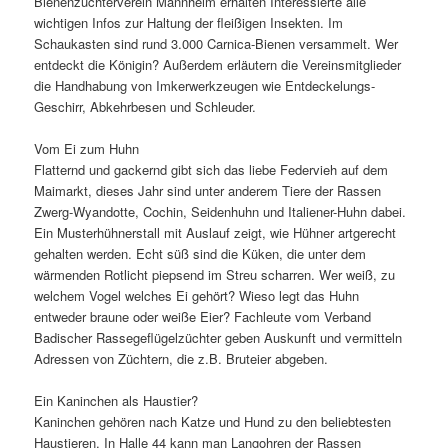
Bienenzüchterverein Mannheim erhalten Interessierte alle
wichtigen Infos zur Haltung der fleißigen Insekten. Im
Schaukasten sind rund 3.000 Carnica-Bienen versammelt. Wer
entdeckt die Königin? Außerdem erläutern die Vereinsmitglieder
die Handhabung von Imkerwerkzeugen wie Entdeckelungs-
Geschirr, Abkehrbesen und Schleuder.
Vom Ei zum Huhn
Flatternd und gackernd gibt sich das liebe Federvieh auf dem
Maimarkt, dieses Jahr sind unter anderem Tiere der Rassen
Zwerg-Wyandotte, Cochin, Seidenhuhn und Italiener-Huhn dabei.
Ein Musterhühnerstall mit Auslauf zeigt, wie Hühner artgerecht
gehalten werden. Echt süß sind die Küken, die unter dem
wärmenden Rotlicht piepsend im Streu scharren. Wer weiß, zu
welchem Vogel welches Ei gehört? Wieso legt das Huhn
entweder braune oder weiße Eier? Fachleute vom Verband
Badischer Rassegeflügelzüchter geben Auskunft und vermitteln
Adressen von Züchtern, die z.B. Bruteier abgeben.
Ein Kaninchen als Haustier?
Kaninchen gehören nach Katze und Hund zu den beliebtesten
Haustieren. In Halle 44 kann man Langohren der Rassen