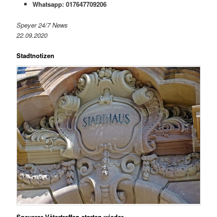
Whatsapp: 017647709206
Speyer 24/7 News
22.09.2020
Stadtnotizen
Speyerer Vätertreffen starten wieder