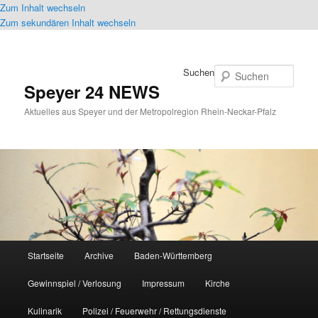
Zum Inhalt wechseln
Zum sekundären Inhalt wechseln
Suchen
Speyer 24 NEWS
Aktuelles aus Speyer und der Metropolregion Rhein-Neckar-Pfalz
Hauptmenü
Startseite
Archive
Baden-Württemberg
Gewinnspiel / Verlosung
Impressum
Kirche
Kulinarik
Polizei / Feuerwehr / Rettungsdienste