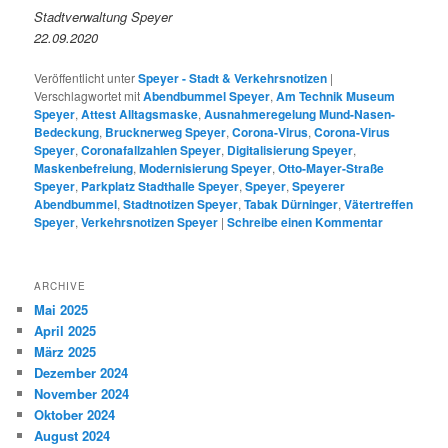
Stadtverwaltung Speyer
22.09.2020
Veröffentlicht unter
Speyer - Stadt & Verkehrsnotizen
|
Verschlagwortet mit
Abendbummel Speyer
,
Am Technik Museum
Speyer
,
Attest Alltagsmaske
,
Ausnahmeregelung Mund-Nasen-
Bedeckung
,
Brucknerweg Speyer
,
Corona-Virus
,
Corona-Virus
Speyer
,
Coronafallzahlen Speyer
,
Digitalisierung Speyer
,
Maskenbefreiung
,
Modernisierung Speyer
,
Otto-Mayer-Straße
Speyer
,
Parkplatz Stadthalle Speyer
,
Speyer
,
Speyerer
Abendbummel
,
Stadtnotizen Speyer
,
Tabak Dürninger
,
Vätertreffen
Speyer
,
Verkehrsnotizen Speyer
|
Schreibe einen Kommentar
ARCHIVE
Mai 2025
April 2025
März 2025
Dezember 2024
November 2024
Oktober 2024
August 2024