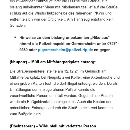
ein 21-Jähriger Fahrzeugführer die Rülzheimer Straße. Ein
bislang unbekannter Mann mit Nikolausmütze lief auf die Straße,
schlug auf die Windschutzscheibe des fahrenden PKWs und
entfernte sich von der Örtlichkeit. Am Fahrzeug entstand kein
Schaden.
Hinweise zu dem bislang unbekannten „Nikolaus“
nimmt die Polizeiinspektion Germersheim unter 07274-
9580 oder
pigermersheim@polizei.rlp.de
entgegen.
(Neupotz) – Müll am Mitfahrerparkplatz entsorgt
Die Straßenmeisterei stellte am 12.12.24 im Gebüsch am
Mitfahrerparkplatz bei Neupotz zwei Koffer, eine Aktentasche und
einen großen Karton fest, die dort illegal entsorgt wurden. Durch
Ermittlungen der hinzugerufenen Polizei konnte die
verantwortliche Person ermittelt werden. Gegen diese Person
wurde ein Bußgeldverfahren eingeleitet. Auch die Kosten der
ordentlichen Entsorgung durch die Straßenmeisterei kommen
zum Bußgeld hinzu.
(Rheinzabern) – Wildunfall mit verletzter Person