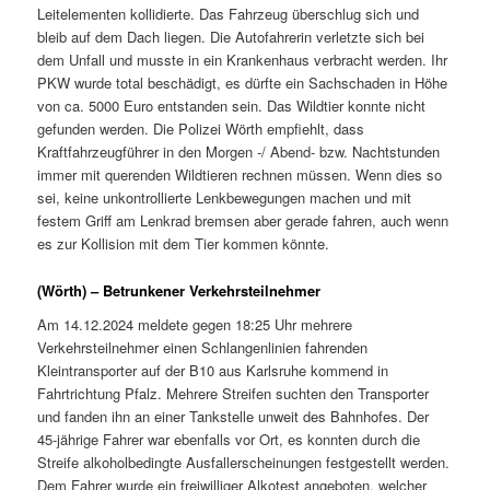
Leitelementen kollidierte. Das Fahrzeug überschlug sich und
bleib auf dem Dach liegen. Die Autofahrerin verletzte sich bei
dem Unfall und musste in ein Krankenhaus verbracht werden. Ihr
PKW wurde total beschädigt, es dürfte ein Sachschaden in Höhe
von ca. 5000 Euro entstanden sein. Das Wildtier konnte nicht
gefunden werden. Die Polizei Wörth empfiehlt, dass
Kraftfahrzeugführer in den Morgen -/ Abend- bzw. Nachtstunden
immer mit querenden Wildtieren rechnen müssen. Wenn dies so
sei, keine unkontrollierte Lenkbewegungen machen und mit
festem Griff am Lenkrad bremsen aber gerade fahren, auch wenn
es zur Kollision mit dem Tier kommen könnte.
(Wörth) – Betrunkener Verkehrsteilnehmer
Am 14.12.2024 meldete gegen 18:25 Uhr mehrere
Verkehrsteilnehmer einen Schlangenlinien fahrenden
Kleintransporter auf der B10 aus Karlsruhe kommend in
Fahrtrichtung Pfalz. Mehrere Streifen suchten den Transporter
und fanden ihn an einer Tankstelle unweit des Bahnhofes. Der
45-jährige Fahrer war ebenfalls vor Ort, es konnten durch die
Streife alkoholbedingte Ausfallerscheinungen festgestellt werden.
Dem Fahrer wurde ein freiwilliger Alkotest angeboten, welcher