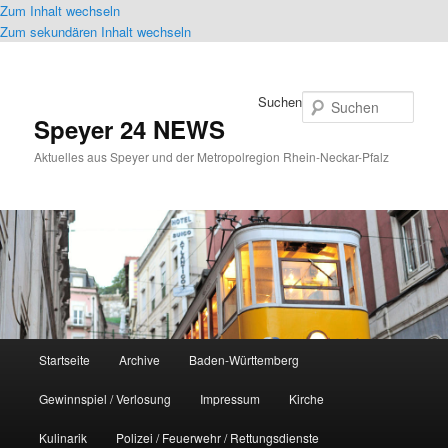
Zum Inhalt wechseln
Zum sekundären Inhalt wechseln
Suchen
Speyer 24 NEWS
Aktuelles aus Speyer und der Metropolregion Rhein-Neckar-Pfalz
Hauptmenü
Startseite
Archive
Baden-Württemberg
Gewinnspiel / Verlosung
Impressum
Kirche
Kulinarik
Polizei / Feuerwehr / Rettungsdienste