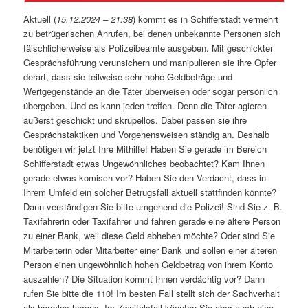
Aktuell (
15.12.2024 – 21:38
) kommt es in Schifferstadt vermehrt
zu betrügerischen Anrufen, bei denen unbekannte Personen sich
fälschlicherweise als Polizeibeamte ausgeben. Mit geschickter
Gesprächsführung verunsichern und manipulieren sie ihre Opfer
derart, dass sie teilweise sehr hohe Geldbeträge und
Wertgegenstände an die Täter überweisen oder sogar persönlich
übergeben. Und es kann jeden treffen. Denn die Täter agieren
äußerst geschickt und skrupellos. Dabei passen sie ihre
Gesprächstaktiken und Vorgehensweisen ständig an. Deshalb
benötigen wir jetzt Ihre Mithilfe! Haben Sie gerade im Bereich
Schifferstadt etwas Ungewöhnliches beobachtet? Kam Ihnen
gerade etwas komisch vor? Haben Sie den Verdacht, dass in
Ihrem Umfeld ein solcher Betrugsfall aktuell stattfinden könnte?
Dann verständigen Sie bitte umgehend die Polizei! Sind Sie z. B.
Taxifahrerin oder Taxifahrer und fahren gerade eine ältere Person
zu einer Bank, weil diese Geld abheben möchte? Oder sind Sie
Mitarbeiterin oder Mitarbeiter einer Bank und sollen einer älteren
Person einen ungewöhnlich hohen Geldbetrag von ihrem Konto
auszahlen? Die Situation kommt Ihnen verdächtig vor? Dann
rufen Sie bitte die 110! Im besten Fall stellt sich der Sachverhalt
als harmlos heraus. Im Zweifelsfall könnten Sie aber auch eine