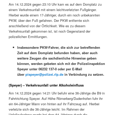
Am 14.12.2024 gegen 23:10 Uhr kam es auf dem Domplatz zu
einem Verkehrsunfall mit einem leichtverletzten Fußgänger.
Hierbei wurde einem 17-Jähriger, durch ein noch unbekannten
PKW, über den Fuß gefahren. Der PKW entfernte sich
anschließend von der Örtlichkeit. Wie es zu diesem
Verkehrsunfall gekommen ist, ist noch Gegenstand der
polizeilichen Ermittlungen.
Insbesondere PKW-Fahrer, die sich zur betreffenden
Zeit auf dem Domplatz befunden haben, aber auch
weitere Zeugen die sachdienliche Hinweise geben
können, werden gebeten sich mit der Polizeiinspektion
Speyer unter 06232 137-0 oder per E-Mail
über
pispeyer@polizei.rlp.de
in Verbindung zu setzen.
(Speyer) – Verkehrsunfall unter Alkoholeinfluss
Am 14.12.2024 gegen 14:21 Uhr befuhr eine 36-Jährige die B9 in
Fahrtrichtung Speyer. Auf Höhe Römerberg/Dudenhofen fuhr ihr
ein 64-Jähriger Mann von hinten auf ihr Fahrzeug auf. Hierbei
verletzte sich die 36-Jährige leicht. Im Rahmen der
Unfallaufnahme wurde bei dem 64-Jährigen durch die