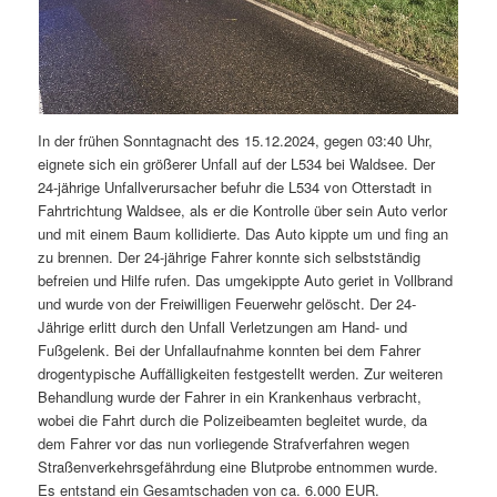
In der frühen Sonntagnacht des 15.12.2024, gegen 03:40 Uhr,
eignete sich ein größerer Unfall auf der L534 bei Waldsee. Der
24-jährige Unfallverursacher befuhr die L534 von Otterstadt in
Fahrtrichtung Waldsee, als er die Kontrolle über sein Auto verlor
und mit einem Baum kollidierte. Das Auto kippte um und fing an
zu brennen. Der 24-jährige Fahrer konnte sich selbstständig
befreien und Hilfe rufen. Das umgekippte Auto geriet in Vollbrand
und wurde von der Freiwilligen Feuerwehr gelöscht. Der 24-
Jährige erlitt durch den Unfall Verletzungen am Hand- und
Fußgelenk. Bei der Unfallaufnahme konnten bei dem Fahrer
drogentypische Auffälligkeiten festgestellt werden. Zur weiteren
Behandlung wurde der Fahrer in ein Krankenhaus verbracht,
wobei die Fahrt durch die Polizeibeamten begleitet wurde, da
dem Fahrer vor das nun vorliegende Strafverfahren wegen
Straßenverkehrsgefährdung eine Blutprobe entnommen wurde.
Es entstand ein Gesamtschaden von ca. 6.000 EUR.