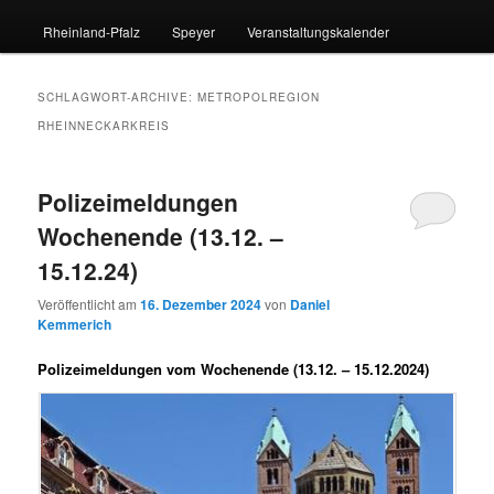
Rheinland-Pfalz
Speyer
Veranstaltungskalender
SCHLAGWORT-ARCHIVE:
METROPOLREGION
RHEINNECKARKREIS
Polizeimeldungen
Wochenende (13.12. –
15.12.24)
Veröffentlicht am
16. Dezember 2024
von
Daniel
Kemmerich
Polizeimeldungen vom Wochenende (13.12. – 15.12.2024)