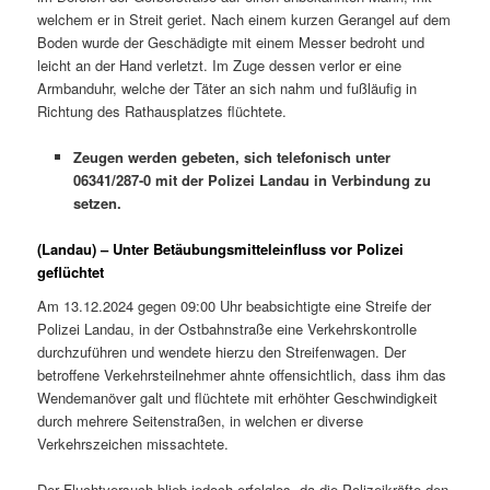
welchem er in Streit geriet. Nach einem kurzen Gerangel auf dem
Boden wurde der Geschädigte mit einem Messer bedroht und
leicht an der Hand verletzt. Im Zuge dessen verlor er eine
Armbanduhr, welche der Täter an sich nahm und fußläufig in
Richtung des Rathausplatzes flüchtete.
Zeugen werden gebeten, sich telefonisch unter
06341/287-0 mit der Polizei Landau in Verbindung zu
setzen.
(Landau) – Unter Betäubungsmitteleinfluss vor Polizei
geflüchtet
Am 13.12.2024 gegen 09:00 Uhr beabsichtigte eine Streife der
Polizei Landau, in der Ostbahnstraße eine Verkehrskontrolle
durchzuführen und wendete hierzu den Streifenwagen. Der
betroffene Verkehrsteilnehmer ahnte offensichtlich, dass ihm das
Wendemanöver galt und flüchtete mit erhöhter Geschwindigkeit
durch mehrere Seitenstraßen, in welchen er diverse
Verkehrszeichen missachtete.
Der Fluchtversuch blieb jedoch erfolglos, da die Polizeikräfte den