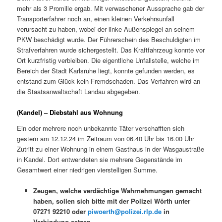
mehr als 3 Promille ergab. Mit verwaschener Aussprache gab der
Transporterfahrer noch an, einen kleinen Verkehrsunfall
verursacht zu haben, wobei der linke Außenspiegel an seinem
PKW beschädigt wurde. Der Führerschein des Beschuldigten im
Strafverfahren wurde sichergestellt. Das Kraftfahrzeug konnte vor
Ort kurzfristig verbleiben. Die eigentliche Unfallstelle, welche im
Bereich der Stadt Karlsruhe liegt, konnte gefunden werden, es
entstand zum Glück kein Fremdschaden. Das Verfahren wird an
die Staatsanwaltschaft Landau abgegeben.
(Kandel) – Diebstahl aus Wohnung
Ein oder mehrere noch unbekannte Täter verschafften sich
gestern am 12.12.24 im Zeitraum von 06.40 Uhr bis 16.00 Uhr
Zutritt zu einer Wohnung in einem Gasthaus in der Wasgaustraße
in Kandel. Dort entwendeten sie mehrere Gegenstände im
Gesamtwert einer niedrigen vierstelligen Summe.
Zeugen, welche verdächtige Wahrnehmungen gemacht
haben, sollen sich bitte mit der Polizei Wörth unter
07271 92210 oder
piwoerth@polizei.rlp.de
in
Verbindung setzen.