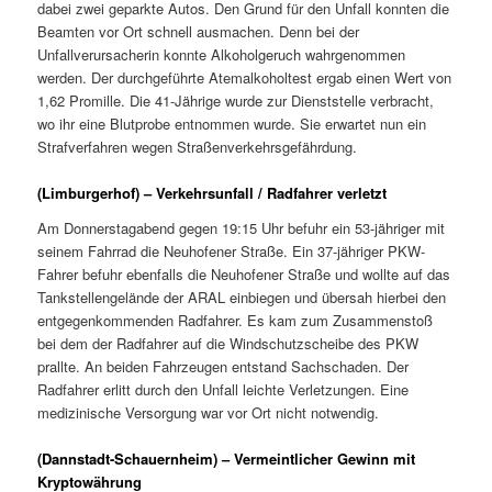
dabei zwei geparkte Autos. Den Grund für den Unfall konnten die
Beamten vor Ort schnell ausmachen. Denn bei der
Unfallverursacherin konnte Alkoholgeruch wahrgenommen
werden. Der durchgeführte Atemalkoholtest ergab einen Wert von
1,62 Promille. Die 41-Jährige wurde zur Dienststelle verbracht,
wo ihr eine Blutprobe entnommen wurde. Sie erwartet nun ein
Strafverfahren wegen Straßenverkehrsgefährdung.
(Limburgerhof) – Verkehrsunfall / Radfahrer verletzt
Am Donnerstagabend gegen 19:15 Uhr befuhr ein 53-jähriger mit
seinem Fahrrad die Neuhofener Straße. Ein 37-jähriger PKW-
Fahrer befuhr ebenfalls die Neuhofener Straße und wollte auf das
Tankstellengelände der ARAL einbiegen und übersah hierbei den
entgegenkommenden Radfahrer. Es kam zum Zusammenstoß
bei dem der Radfahrer auf die Windschutzscheibe des PKW
prallte. An beiden Fahrzeugen entstand Sachschaden. Der
Radfahrer erlitt durch den Unfall leichte Verletzungen. Eine
medizinische Versorgung war vor Ort nicht notwendig.
(Dannstadt-Schauernheim) – Vermeintlicher Gewinn mit
Kryptowährung