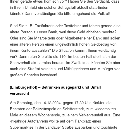
Ihnen gerade etwas komisch vor? Haben Sie den Verdacht, dass
in Ihrem Umfeld ein solcher Betrugsfall aktuell statt-finden
könnte? Dann verständigen Sie bitte umgehend die Polizei!
Sind Sie z. B. Taxifahrerin oder Taxifahrer und fahren gerade eine
ältere Person zu einer Bank, weil diese Geld abheben möchte?
Oder sind Sie Mitarbeiterin oder Mitarbeiter einer Bank und sollen
einer älteren Person einen ungewöhnlich hohen Geldbetrag von
ihrem Konto auszahlen? Die Situation kommt Ihnen verdächtig
vor? Dann rufen Sie bitte die 110! Im besten Fall stellt sich der
Sachverhalt als harmlos heraus. Im Zweifelsfall könnten Sie aber
auch eine Straftat vereiteln und Mitbürgerinnen und Mitbürger vor
großem Schaden bewahren!
(Limburgerhof) – Betrunken ausgeparkt und Unfall
verursacht
Am Samstag, den 14.12.2024, gegen 17:30 Uhr, rückten die
Beamten der Polizeiinspektion Schifferstadt, zum wiederholten
Male an diesem Wochenende, zu einem Verkehrsunfall aus. Eine
41-jährige Autofahrerin wollte auf dem Parkplatz eines
Supermarktes in der Landauer Straße ausparken und touchierte