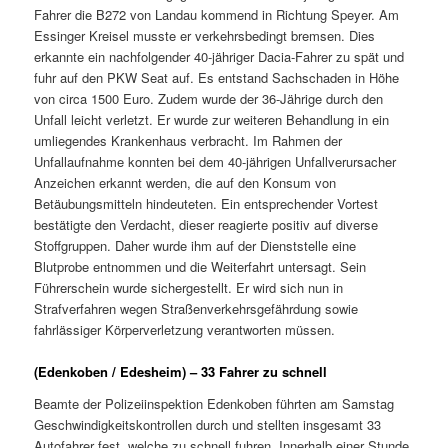
Fahrer die B272 von Landau kommend in Richtung Speyer. Am
Essinger Kreisel musste er verkehrsbedingt bremsen. Dies
erkannte ein nachfolgender 40-jähriger Dacia-Fahrer zu spät und
fuhr auf den PKW Seat auf. Es entstand Sachschaden in Höhe
von circa 1500 Euro. Zudem wurde der 36-Jährige durch den
Unfall leicht verletzt. Er wurde zur weiteren Behandlung in ein
umliegendes Krankenhaus verbracht. Im Rahmen der
Unfallaufnahme konnten bei dem 40-jährigen Unfallverursacher
Anzeichen erkannt werden, die auf den Konsum von
Betäubungsmitteln hindeuteten. Ein entsprechender Vortest
bestätigte den Verdacht, dieser reagierte positiv auf diverse
Stoffgruppen. Daher wurde ihm auf der Dienststelle eine
Blutprobe entnommen und die Weiterfahrt untersagt. Sein
Führerschein wurde sichergestellt. Er wird sich nun in
Strafverfahren wegen Straßenverkehrsgefährdung sowie
fahrlässiger Körperverletzung verantworten müssen.
(Edenkoben / Edesheim) – 33 Fahrer zu schnell
Beamte der Polizeiinspektion Edenkoben führten am Samstag
Geschwindigkeitskontrollen durch und stellten insgesamt 33
Autofahrer fest, welche zu schnell fuhren. Innerhalb einer Stunde