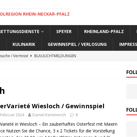
OLREGION RHEIN-NECKAR-PFALZ
 RETTUNGSDIENSTE
SPEYER
RHEINLAND-PFALZ
KULINARIK
GEWINNSPIEL / VERLOSUNG
IMPRES
suche / Vermisst
BLAULICHTMELDUNGEN
suche / Vermisst
BLAULICHTMELDUNGEN
FOL
suche / Vermisst
BLAULICHTMELDUNGEN
suche / Vermisst
SPEYER AKTUELL
ch
suche / Vermisst
BLAULICHTMELDUNGEN
erVarieté Wiesloch / Gewinnspiel
nensuche / Vermisst
BLAULICHTMELDUNGEN
FOL
 Februar 2024
Daniel Kemmerich
8
nensuche / Vermisst
BLAULICHTMELDUNGEN
Varieté in Wiesloch – Ein zauberhaftes Osterfest mit Maxim
e Warnmeldung der Polizei
BLAULICHTMELDUNGEN
ce Nutzen Sie die Chance, 3 x 2 Tickets für die Vorstellung