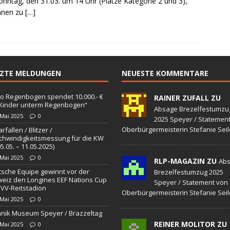
nntag, den 31.03. um 14 Uhr (Plätze Kategorie 2 und 3),
sonensuche / Öffentlichkeitsfahndung
BLAULICHTMELDUNGEN
nnen zu
[…]
sonensuche / Vermisste Person
BLAULICHTMELDUNGEN
ldung Polizei
BLAULICHTMELDUNGEN
tlichkeitsfahndung
BLAULICHTMELDUNGEN
TZTE MELDUNGEN
NEUESTE KOMMENTARE
elt – Militärischer Übungsplatz Dudenhofen / Speyer
UMWELT
o Regenbogen spendet 10.000.- €
RAINER ZUFALL ZU
„Kinder unterm Regenbogen“
bogen spendet 10.000.- € an „Kinder unterm Regenbogen“
Absage Brezelfestumzu
 Mai 2025
0
2025 Speyer / Statemen
Oberbürgermeisterin Stefanie Seil
rfallen / Blitzer /
hwindigkeitsmessung für die KW
/ Blitzer / Geschwindigkeitsmessung für die KW 19 (05.05. –
05.05. – 11.05.2025)
 Mai 2025
0
RLP-MAGAZIN ZU
GKEITSKONTROLLE
Ab
sche Equipe gewinnt vor der
Brezelfestumzug 2025
uipe gewinnt vor der Schweiz den Longines EEF Nations Cup im
eiz den Longines EEF Nations Cup
Speyer / Statement von
VV-Reitstadion
Oberbürgermeisterin Stefanie Seil
-WÜRTTEMBERG
 Mai 2025
0
nik Museum Speyer / Brazzeltag
eum Speyer / Brazzeltag
SPEYER
REINER MOLITOR ZU
 Mai 2025
0