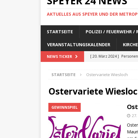
SPEYER 24 NEWS
AKTUELLES AUS SPEYER UND DER METROP
STARTSEITE
POLIZEI / FEUERWEHR /
VERANSTALTUNGSKALENDER
KIRCHE
[ 20. März 2024 ]
Personen
NEWS TICKER
[ 17. März 2024 ]
Personen
STARTSEITE
Ostervariete Wiesloch
[ 17. März 2024 ]
Personen
[ 17. März 2024 ]
Personen
Ostervariete Wieslo
[ 17. März 2024 ]
Personen
Ost
GEWINNSPIEL
[ 29. Februar 2024 ]
Perso
27.
[ 29. Februar 2024 ]
Perso
Oster
[ 6. Februar 2024 ]
Aktuell
Mauri