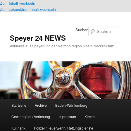
Zum Inhalt wechseln
Zum sekundären Inhalt wechseln
Suchen
Speyer 24 NEWS
Aktuelles aus Speyer und der Metropolregion Rhein-Neckar-Pfalz
Hauptmenü
Startseite
Archive
Baden-Württemberg
Gewinnspiel / Verlosung
Impressum
Kirche
Kulinarik
Polizei / Feuerwehr / Rettungsdienste