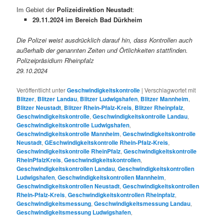
Im Gebiet der
Polizeidirektion Neustadt
:
29.11.2024 im Bereich Bad Dürkheim
Die Polizei weist ausdrücklich darauf hin, dass Kontrollen auch
außerhalb der genannten Zeiten und Örtlichkeiten stattfinden.
Polizeipräsidium Rheinpfalz
29.10.2024
Veröffentlicht unter
Geschwindigkeitskontrolle
|
Verschlagwortet mit
Blitzer
,
Blitzer Landau
,
Blitzer Ludwigshafen
,
Blitzer Mannheim
,
Blitzer Neustadt
,
Blitzer Rhein-Pfalz-Kreis
,
Blitzer Rheinpfalz
,
Geschwindigkeitskontrolle
,
Geschwindigkeitskontrolle Landau
,
Geschwindigkeitskontrolle Ludwigshafen
,
Geschwindigkeitskontrolle Mannheim
,
Geschwindigkeitskontrolle
Neustadt
,
GEschwindigkeitskontrolle Rhein-Pfalz-Kreis
,
Geschwindigkeitskontrolle RheinPfalz
,
Geschwindigkeitskontrolle
RheinPfalzKreis
,
Geschwindigkeitskontrollen
,
Geschwindigkeitskontrollen Landau
,
Geschwindigkeitskontrollen
Ludwigshafen
,
Geschwindigkeitskontrollen Mannheim
,
Geschwindigkeitskontrollen Neustadt
,
Geschwindigkeitskontrollen
Rhein-Pfalz-Kreis
,
Geschwindigkeitskontrollen Rheinpfalz
,
Geschwindigkeitsmessung
,
Geschwindigkeitsmessung Landau
,
Geschwindigkeitsmessung Ludwigshafen
,