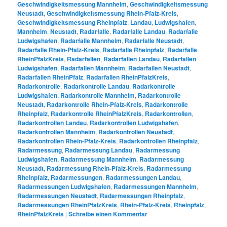
Geschwindigkeitsmessung Mannheim
,
Geschwindigkeitsmessung
Neustadt
,
Geschwindigkeitsmessung Rhein-Pfalz-Kreis
,
Geschwindigkeitsmessung Rheinpfalz
,
Landau
,
Ludwigshafen
,
Mannheim
,
Neustadt
,
Radarfalle
,
Radarfalle Landau
,
Radarfalle
Ludwigshafen
,
Radarfalle Mannheim
,
Radarfalle Neustadt
,
Radarfalle Rhein-Pfalz-Kreis
,
Radarfalle Rheinpfalz
,
Radarfalle
RheinPfalzKreis
,
Radarfallen
,
Radarfallen Landau
,
Radarfallen
Ludwigshafen
,
Radarfallen Mannheim
,
Radarfallen Neustadt
,
Radarfallen RheinPfalz
,
Radarfallen RheinPfalzKreis
,
Radarkontrolle
,
Radarkontrolle Landau
,
Radarkontrolle
Ludwigshafen
,
Radarkontrolle Mannheim
,
Radarkontrolle
Neustadt
,
Radarkontrolle Rhein-Pfalz-Kreis
,
Radarkontrolle
Rheinpfalz
,
Radarkontrolle RheinPfalzKreis
,
Radarkontrollen
,
Radarkontrollen Landau
,
Radarkontrollen Ludwigshafen
,
Radarkontrollen Mannheim
,
Radarkontrollen Neustadt
,
Radarkontrollen Rhein-Pfalz-Kreis
,
Radarkontrollen Rheinpfalz
,
Radarmessung
,
Radarmessung Landau
,
Radarmessung
Ludwigshafen
,
Radarmessung Mannheim
,
Radarmessung
Neustadt
,
Radarmessung Rhein-Pfalz-Kreis
,
Radarmessung
Rheinpfalz
,
Radarmessungen
,
Radarmessungen Landau
,
Radarmessungen Ludwigshafen
,
Radarmessungen Mannheim
,
Radarmessungen Neustadt
,
Radarmessungen Rheinpfalz
,
Radarmessungen RheinPfalzKreis
,
Rhein-Pfalz-Kreis
,
Rheinpfalz
,
RheinPfalzKreis
|
Schreibe einen Kommentar