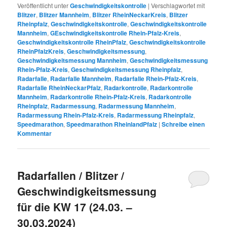
Veröffentlicht unter
Geschwindigkeitskontrolle
|
Verschlagwortet mit
Blitzer
,
Blitzer Mannheim
,
Blitzer RheinNeckarKreis
,
Blitzer
Rheinpfalz
,
Geschwindigkeitskontrolle
,
Geschwindigkeitskontrolle
Mannheim
,
GEschwindigkeitskontrolle Rhein-Pfalz-Kreis
,
Geschwindigkeitskontrolle RheinPfalz
,
Geschwindigkeitskontrolle
RheinPfalzKreis
,
Geschwindigkeitsmessung
,
Geschwindigkeitsmessung Mannheim
,
Geschwindigkeitsmessung
Rhein-Pfalz-Kreis
,
Geschwindigkeitsmessung Rheinpfalz
,
Radarfalle
,
Radarfalle Mannheim
,
Radarfalle Rhein-Pfalz-Kreis
,
Radarfalle RheinNeckarPfalz
,
Radarkontrolle
,
Radarkontrolle
Mannheim
,
Radarkontrolle Rhein-Pfalz-Kreis
,
Radarkontrolle
Rheinpfalz
,
Radarmessung
,
Radarmessung Mannheim
,
Radarmessung Rhein-Pfalz-Kreis
,
Radarmessung Rheinpfalz
,
Speedmarathon
,
Speedmarathon RheinlandPfalz
|
Schreibe einen
Kommentar
Radarfallen / Blitzer /
Geschwindigkeitsmessung
für die KW 17 (24.03. –
30.03.2024)