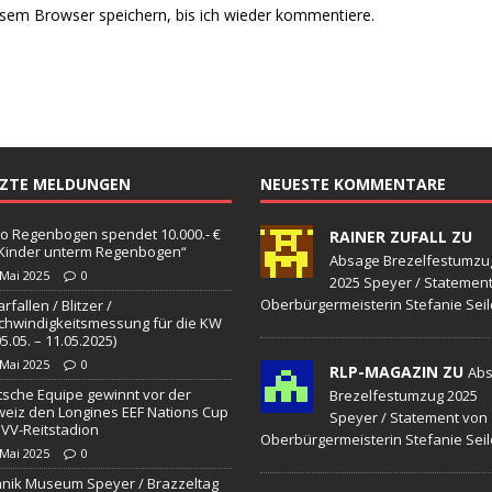
sem Browser speichern, bis ich wieder kommentiere.
TZTE MELDUNGEN
NEUESTE KOMMENTARE
o Regenbogen spendet 10.000.- €
RAINER ZUFALL ZU
„Kinder unterm Regenbogen“
Absage Brezelfestumzu
 Mai 2025
0
2025 Speyer / Statemen
Oberbürgermeisterin Stefanie Seil
rfallen / Blitzer /
hwindigkeitsmessung für die KW
05.05. – 11.05.2025)
 Mai 2025
0
RLP-MAGAZIN ZU
Ab
sche Equipe gewinnt vor der
Brezelfestumzug 2025
eiz den Longines EEF Nations Cup
Speyer / Statement von
VV-Reitstadion
Oberbürgermeisterin Stefanie Seil
 Mai 2025
0
nik Museum Speyer / Brazzeltag