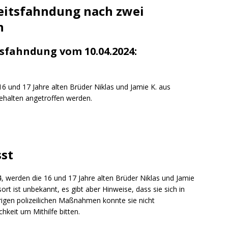
ng / Speyer
SPEYER
eitsfahndung nach zwei
/ Konsumcannabisgesetz (KCanG)
BLAULICHTMELDUNGEN
n
sfahndung vom 10.04.2024:
6 und 17 Jahre alten Brüder Niklas und Jamie K. aus
halten angetroffen werden.
sst
4, werden die 16 und 17 Jahre alten Brüder Niklas und Jamie
ort ist unbekannt, es gibt aber Hinweise, dass sie sich in
rigen polizeilichen Maßnahmen konnte sie nicht
hkeit um Mithilfe bitten.