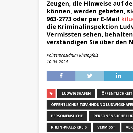
Zeugen, die Hinweise auf d
können, werden gebeten, s
963-2773 oder per E-Mail
kil
die Kriminalinspektion Lud
Vermissten sehen, behalten 
verständigen Sie über den No
Polizeipräsidium Rheinpfalz
10.04.2024
LUDWIGSHAFEN
ÖFFENTLICHKEI
ÖFFENTLICHKEITSFAHNDUNG LUDWIGSHAFE
PERSONENSUCHE
PERSONENSUCHE LU
RHEIN-PFALZ-KREIS
VERMISST
VER