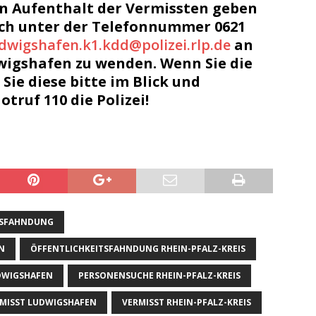
en Aufenthalt der Vermissten geben
ich unter der Telefonnummer 0621
udwigshafen.k1.kdd@polizei.rlp.de
an
wigshafen zu wenden. Wenn Sie die
Sie diese bitte im Blick und
truf 110 die Polizei!
TSFAHNDUNG
N
ÖFFENTLICHKEITSFAHNDUNG RHEIN-PFALZ-KREIS
DWIGSHAFEN
PERSONENSUCHE RHEIN-PFALZ-KREIS
MISST LUDWIGSHAFEN
VERMISST RHEIN-PFALZ-KREIS