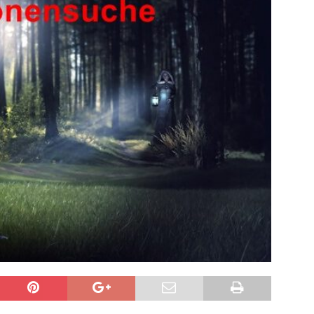
sonensuche / Öffentlichkeitsfahndung
BLAULICHTMELDUNGEN
sonensuche / Vermisste Person
BLAULICHTMELDUNGEN
ldung Polizei
BLAULICHTMELDUNGEN
tlichkeitsfahndung
BLAULICHTMELDUNGEN
elt – Militärischer Übungsplatz Dudenhofen / Speyer
UMWELT
bogen spendet 10.000.- € an „Kinder unterm Regenbogen“
/ Blitzer / Geschwindigkeitsmessung für die KW 19 (05.05. –
GKEITSKONTROLLE
uipe gewinnt vor der Schweiz den Longines EEF Nations Cup im
-WÜRTTEMBERG
eum Speyer / Brazzeltag
SPEYER