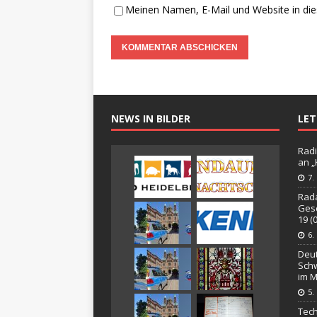
Meinen Namen, E-Mail und Website in die
NEWS IN BILDER
LE
Radi
an 
7.
Rada
Gesc
19 (
6.
Deut
Schw
im M
5.
Tech