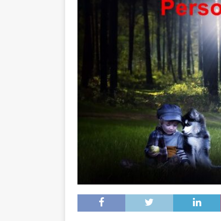
[ 16. Dezember 2023 ]
Per
[ 11. November 2023 ]
Per
[ 31. Oktober 2023 ]
Eilme
[ 19. Oktober 2023 ]
Öffen
[ 15. April 2023 ]
Natur/Umw
& NATUR
[ 7. Mai 2025 ]
Radio Regen
BADEN-WÜRTTEMBERG
[ 6. Mai 2025 ]
Radarfallen 
11.05.2025)
GESCHWINDI
[ 5. Mai 2025 ]
Deutsche Eq
MVV-Reitstadion
BADEN
[ 4. Mai 2025 ]
Technik Mus