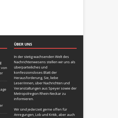
ÜBER UNS
In der stetig wachsenden Welt des
Nachrichtenwesens stellen wir uns als
g
überparteiliches und
t von
konfessionsloses Blatt der
er
Herausforderung, Sie, liebe
Leser/innen, über Nachrichten und
Veranstaltungen aus Speyer sowie der
sage
Metropolregion Rhein-Neckar zu
informieren.
er
Wir sind jederzeit gerne offen für
Anregungen, Lob und Kritik, aber auch