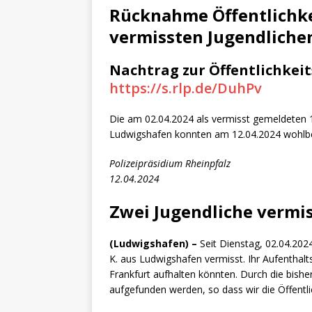
[ 4. Mai 2025 ]
Veranstaltu
Rücknahme Öffentlichk
[ 29. März 2024 ]
Polizei 
vermissten Jugendliche
Nachtrag zur Öffentlichkeit
https://s.rlp.de/DuhPv
Die am 02.04.2024 als vermisst gemeldeten 1
Ludwigshafen konnten am 12.04.2024 wohlbe
Polizeipräsidium Rheinpfalz
12.04.2024
Zwei Jugendliche vermi
(Ludwigshafen) –
Seit Dienstag, 02.04.202
K. aus Ludwigshafen vermisst. Ihr Aufenthalts
Frankfurt aufhalten könnten. Durch die bishe
aufgefunden werden, so dass wir die Öffentlic